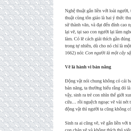
Nghệ thuật gắn liền với loài người, 
thuật cùng tôn giáo là hai ý thức th
sử thành văn, và đạt đến đỉnh cao n
lại vẽ, tại sao con người lại làm n
làm. Có lẽ cách giải thích gần đúng 
trong tự nhiên, dù cho nó chỉ là m
1662) nói:
Con người là một cây sậy
Vẽ là hành vi bản năng
Động vật nói chung không có cái b
bản năng, ta thường hiểu rằng đó là
vậy, sinh ra trẻ con nhìn thế giới x
cửa… rồi nguệch ngoạc vẽ vài nét 
động vật thì người ta cũng không có
Sinh ra ai cũng vẽ, vẽ gắn liền với t
con chán vẽ và không thích thú việc