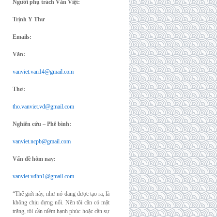
Người phụ trách Văn Việt:
Trịnh Y Thư
Emails:
Văn:
vanviet.van14@gmail.com
Thơ:
tho.vanviet.vd@gmail.com
Nghiên cứu – Phê bình:
vanviet.ncpb@gmail.com
Vấn đề hôm nay:
vanviet.vdhn1@gmail.com
“Thế giới này, như nó đang được tạo ra, là
không chịu đựng nổi. Nên tôi cần có mặt
trăng, tôi cần niềm hạnh phúc hoặc cần sự