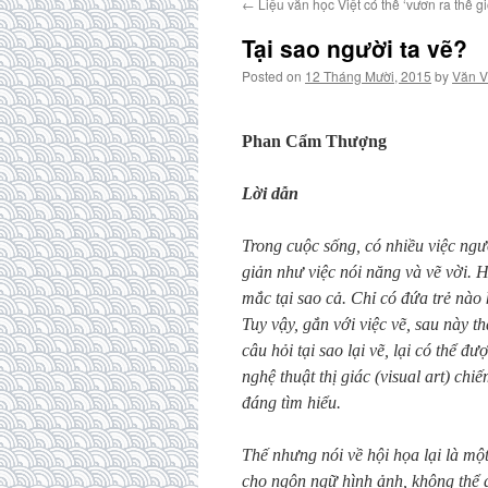
←
Liệu văn học Việt có thể ‘vươn ra thế gi
Tại sao người ta vẽ?
Posted on
12 Tháng Mười, 2015
by
Văn V
Phan Cẩm Thượng
Lời dẫn
Trong cuộc sống, có nhiều việc ngư
giản như việc nói năng và vẽ vời. 
mắc tại sao cả. Chỉ có đứa trẻ nào 
Tuy vậy, gắn với việc vẽ, sau này t
câu hỏi tại sao lại vẽ, lại có thể đ
nghệ thuật thị giác (visual art) chiế
đáng tìm hiểu.
Thế nhưng nói về hội họa lại là một 
cho ngôn ngữ hình ảnh, không thể d