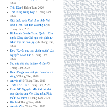
2026
Trần Dần
6 Tháng Tám, 2026
Thơ Trung Dũng Kqđ
6 Tháng Tám,
2026
Giới thiệu sách
Kinh tế tư nhân Việt
Nam
(Trần Văn Thọ và đồng sự)
6
Tháng Tám, 2026
Bình minh đỏ trên Trung Quốc – Chủ
nghĩa Cộng sản Chế ngự một phần tư
Nhân loại thế nào (kỳ 2)
6 Tháng Tám,
2026
Đọc “Xuyên qua mọi chiến tuyến” của
Nguyễn Xuân Thọ
5 Tháng Tám,
2026
Sau nửa đời, đọc lại
Nẻo về của ý
5
Tháng Tám, 2026
Henri Bergson – triết gia của niềm vui
sống
5 Tháng Tám, 2026
Án văn (6)
5 Tháng Tám, 2026
Thơ Lê An Thế
5 Tháng Tám, 2026
Cung Giũ Nguyên: Một khả thể khác
của văn chương Việt bằng tiếng Pháp
thế kỉ hai mươi
4 Tháng Tám, 2026
Hội hè
4 Tháng Tám, 2026
Án văn (5)
4 Tháng Tám, 2026