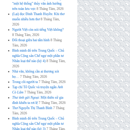
“một hệ thống” thủy văn ảnh hưởng
trên toàn lưu vực
8 Tháng Tám, 2026
(Lại) đọc Đinh Thanh Huyền: Khi thơ
muốn nhiều hơn thơ
8 Tháng Tám,
2026
Người Việt còn nói tiếng Việt không?
8 Tháng Tám, 2026
Đối thoại giữa hai tấm hình
8 Tháng
Tám, 2026
Bình minh đỏ trên Trung Quốc – Chủ
nghĩa Cộng sản Chế ngự một phần tư
Nhân loại thế nào (kỳ 4)
8 Tháng Tám,
2026
Nhà văn, không cần ai thương xót
họ…
7 Tháng Tám, 2026
Trong cõi người ta
7 Tháng Tám, 2026
Tạp chí Tổ Quốc và truyện ngắn
Anh
Cò Lấm
7 Tháng Tám, 2026
Thư tình gửi Ngoại
: Một thiên sử gia
đình khiến ta rơi lệ
7 Tháng Tám, 2026
Thơ Nguyễn Thị Thanh Bình
7 Tháng
Tám, 2026
Bình minh đỏ trên Trung Quốc – Chủ
nghĩa Cộng sản Chế ngự một phần tư
Nhân loại thế nào (kỳ 3)
7 Tháng Tám,