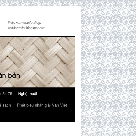
Web: vanviet.info Blog:
vandoanviet.blogspot.com
 54-75
Nghệ thuật
ệ sách
Phát biểu nhận giải Văn Việt