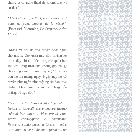
chúng ta có nghệ thuật để không chết vì
sự thật.”
“L’art et rien que l’art, nous avons l’art
pour ne point mourir de la vérité.”
(
Friedrich
Nietzsche
,
Le Crépuscule des
Idoles
)
.
“Mạng xã hội đã trao quyền phát ngôn
cho những đạo quân ngu dốt, những kẻ
trước đây chỉ tán dóc trong các quán bar
sau khi uống rượu mà không gây hại gì
cho cộng đồng. Trước đây người ta bảo
bọn họ im miệng ngay. Ngày nay họ có
quyền phát ngôn như một người đoạt giải
Nobel. Đây chính là sự xâm lăng của
những kẻ ngu dốt.”
“Social media danno diritto di parola a
legioni di imbecilli che prima parlavano
solo al
bar dopo un bicchiere di vino,
senza danneggiare la collettività.
Venivano subito messi a
tacere, mentre
ora hanno lo stesso diritto di parola di un