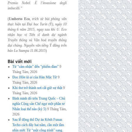
Premio Nobel. È l’invasione
degli
imbecilli.”
(
Umberto Eco
,
trích từ bài phỏng vấn
thực hiện tại Đại học Turin (Ý), ngày 10
tháng 6
năm 2015, ngay sau khi U. Eco
nhận học vị Tiến sĩ danh dự ngành
Truyền thông và
Văn hoá truyền thông
đại chúng. Nguyên văn tiếng Ý đăng trên
báo La Stampa
11.06.2015
)
Bài viết mới
Từ “cảm nhận” đến “phiếm đàm”
9
Tháng Tám, 2026
Đọc
Hồn là ai
của Hàn Mặc Tử
9
Tháng Tám, 2026
Khi thơ trở thành nơi cất giữ sự thật
9
Tháng Tám, 2026
Bình minh đỏ trên Trung Quốc – Chủ
nghĩa Cộng sản Chế ngự một phần tư
Nhân loại thế nào (kỳ 5)
9 Tháng Tám,
2026
Sau lễ động thổ Dự án Kênh Funan
Techo cách đây hai năm, cần một tầm
nhìn mới: Từ “một công trình” sang