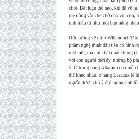
vẽ để thờ cúng, hoặc làm phép cho 
chơi. Bất luận thế nào, khi đã vẽ r
mẹ dùng vòi che chở cho voi con, t
tình mẫu tử như một bản năng nhân
Bức tượng vệ nữ ở Willendorf (Đức,
phẩm nghệ thuật đầu tiên có hình d
mặt mũi, mà chỉ khái quát chung c
với con người thời ấy, những bộ phậ
ý. Ở trong hang Altamira có nhiều 
thế khác nhau, ở hang Lascaux là h
người được chú ý ở ý nghĩa sinh tồn