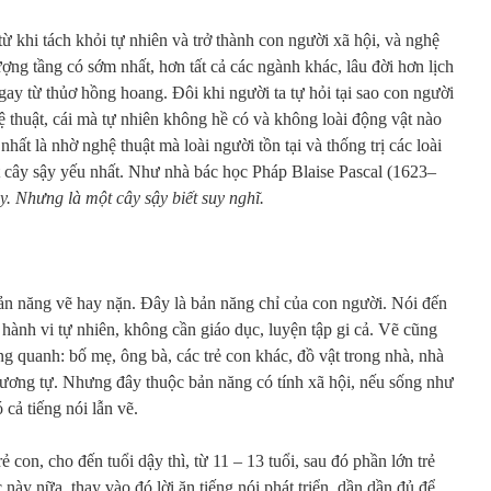
từ khi tách khỏi tự nhiên và trở thành con người xã hội, và nghệ
ượng tầng có sớm nhất, hơn tất cả các ngành khác, lâu đời hơn lịch
gay từ thủơ hồng hoang. Đôi khi người ta tự hỏi tại sao con người
ghệ thuật, cái mà tự nhiên không hề có và không loài động vật nào
nhất là nhờ nghệ thuật mà loài người tồn tại và thống trị các loài
ột cây sậy yếu nhất. Như nhà bác học Pháp Blaise Pascal (1623–
. Nhưng là một cây sậy biết suy nghĩ.
ản năng vẽ hay nặn. Đây là bản năng chỉ của con người. Nói đến
 hành vi tự nhiên, không cần giáo dục, luyện tập gi cả. Vẽ cũng
ung quanh: bố mẹ, ông bà, các trẻ con khác, đồ vật trong nhà, nhà
tương tự. Nhưng đây thuộc bản năng có tính xã hội, nếu sống như
 cả tiếng nói lẫn vẽ.
rẻ con, cho đến tuổi dậy thì, từ 11 – 13 tuổi, sau đó phần lớn trẻ
 này nữa, thay vào đó lời ăn tiếng nói phát triển, dần dần đủ để