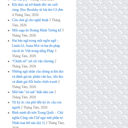
Khi thực tại trở thành đức tin cuối
cùng: Đọc Brodsky từ bài thơ
Cô đơn
4 Tháng Tám, 2026
Còn chút gì cho nghệ thuật
3 Tháng
Tám, 2026
Một saga do Hoàng Minh Tường kể
3
Tháng Tám, 2026
Hai bản ngã trong một ngôn ngữ –
Linda Lê, Anna Moï và hai thi pháp
của kí ức Việt trong tiếng Pháp
3
Tháng Tám, 2026
“Chính sử” xét xử văn chương
2
Tháng Tám, 2026
Những ngộ nhận của chúng ta khi đọc
và đánh giá tác phẩm văn học, khi đọc
và đánh giá
Nỗi buồn chiến tranh
2
Tháng Tám, 2026
Một bản “xô-nát” thấu tâm can
2
Tháng Tám, 2026
Từ ký ức của phố đến ký ức của con
người
2 Tháng Tám, 2026
Bình minh đỏ trên Trung Quốc – Chủ
nghĩa Cộng sản Chế ngự một phần tư
Nhân loại thế nào (kỳ 1)
2 Tháng Tám,