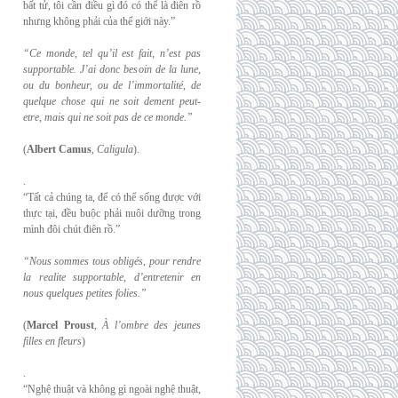
bất tử, tôi cần điều gì đó có thể là điên rồ
nhưng không phải của thế giới này.”
“Ce monde, tel qu’il est fait, n’est pas
supportable. J’ai donc besoin de la lune,
ou du
bonheur, ou de l’immortalité, de
quelque chose qui ne soit dement peut-
etre, mais qui
ne soit pas de ce monde.”
(
Albert Camus
,
Caligula
).
.
“Tất cả chúng ta, để có thể sống được với
thực tại, đều buộc phải nuôi dưỡng trong
mình đôi chút điên rồ.”
“Nous sommes tous obligés, pour rendre
la realite supportable, d’entretenir en
nous
quelques petites folies.”
(
Marcel Proust
,
À l’ombre des jeunes
filles en fleurs
)
.
“Nghệ thuật và không gì ngoài nghệ thuật,