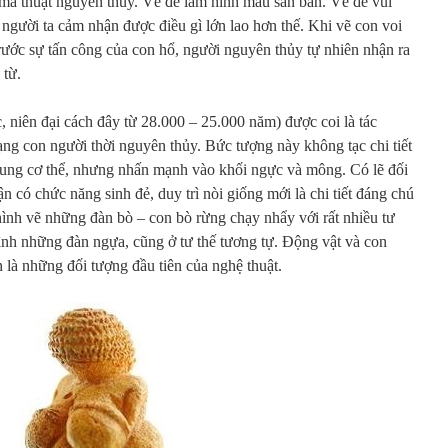
ma thuật nguyên thủy. Vẽ để làm hình mẫu sắn bắn. Vẽ để vui
a, người ta cảm nhận được điều gì lớn lao hơn thế. Khi vẽ con voi
rước sự tấn công của con hổ, người nguyên thủy tự nhiên nhận ra
 từ.
 niên đại cách đây từ 28.000 – 25.000 năm) được coi là tác
ạng con người thời nguyên thủy. Bức tượng này không tạc chi tiết
hung cơ thể, nhưng nhấn mạnh vào khối ngực và mông. Có lẽ đối
n có chức năng sinh đẻ, duy trì nòi giống mới là chi tiết đáng chú
hình vẽ những đàn bò – con bò rừng chạy nhẩy với rất nhiều tư
ình những đàn ngựa, cũng ở tư thế tương tự. Động vật và con
 là những đối tượng đầu tiên của nghệ thuật.