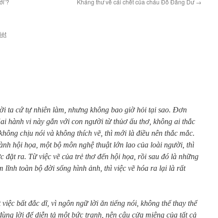
ới’?
Kháng thư về cái chết của cháu Đỗ Đăng Dư
→
iệt
ời ta cứ tự nhiên làm, nhưng không bao giờ hỏi tại sao. Đơn
Hai hành vi này gắn với con người từ thủơ ấu thơ, không ai thắc
không chịu nói và không thích vẽ, thì mới là điều nên thắc mắc.
hành hội họa, một bộ môn nghệ thuật lớn lao của loài người, thì
ược đặt ra. Từ việc vẽ của trẻ thơ đến hội họa, rồi sau đó là những
m lĩnh toàn bộ đời sống hình ảnh, thì việc vẽ hóa ra lại là rất
việc bất đắc dĩ, vì ngôn ngữ lời ăn tiếng nói, không thể thay thể
ùng lời để diễn tả một bức tranh, nên câu cửa miệng của tất cả