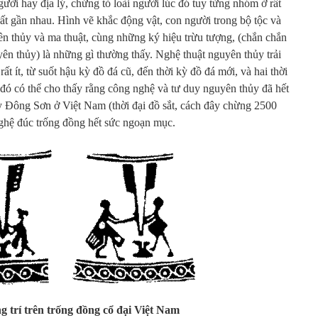
ười hay địa lý, chứng tỏ loài người lúc đó tuy từng nhóm ở rất
rất gần nhau. Hình vẽ khắc động vật, con người trong bộ tộc và
yên thủy và ma thuật, cùng những ký hiệu trừu tượng, (chắn chắn
ên thủy) là những gì thường thấy. Nghệ thuật nguyên thủy trải
ất ít, từ suốt hậu kỳ đồ đá cũ, đến thời kỳ đồ đá mới, và hai thời
u đó có thể cho thấy rằng công nghệ và tư duy nguyên thủy đã hết
 kỳ Đông Sơn ở Việt Nam (thời đại đồ sắt, cách đây chừng 2500
nghệ đúc trống đồng hết sức ngoạn mục.
g trí trên trống đồng cổ đại Việt Nam