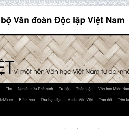
 bộ Văn đoàn Độc lập Việt Nam
Thơ
Nghiên cứu Phê bình
Tư liệu
Thảo luận
Văn học Miền Nam
k/Minds
Biếm họa
Thư bạn đọc
Media Văn Việt
Trao đổi
Trên k