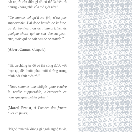
bất tử, tôi cần điều gì đó có thể là điên rồ
nhưng không phải của thế giới này.”
“Ce monde, tel qu’il est fait, n’est pas
supportable. J’ai donc besoin de la lune,
ou du
bonheur, ou de l’immortalité, de
quelque chose qui ne soit dement peut-
etre, mais qui
ne soit pas de ce monde.”
(
Albert Camus
,
Caligula
).
.
“Tất cả chúng ta, để có thể sống được với
thực tại, đều buộc phải nuôi dưỡng trong
mình đôi chút điên rồ.”
“Nous sommes tous obligés, pour rendre
la realite supportable, d’entretenir en
nous
quelques petites folies.”
(
Marcel Proust
,
À l’ombre des jeunes
filles en fleurs
)
.
“Nghệ thuật và không gì ngoài nghệ thuật,