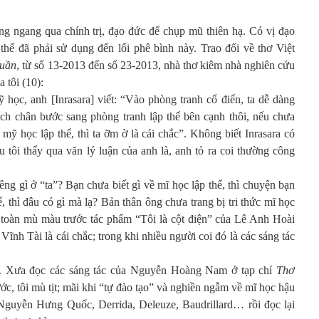
g ngang qua chính trị, đạo đức để chụp mũ thiên hạ. Có vị đạo
hế đã phải sử dụng đến lối phê bình này. Trao đổi về thơ Việt
tuần
, từ số 13-2013 đến số 23-2013, nhà thơ kiêm nhà nghiên cứu
 tôi (10):
 học, anh [Inrasara] viết: “Vào phòng tranh cổ điển, ta dễ dàng
ích chân bước sang phòng tranh lập thể bên cạnh thôi, nếu chưa
 mỹ học lập thể, thì ta ỡm ờ là cái chắc”. Không biết Inrasara có
 tôi thấy qua văn lý luận của anh là, anh tỏ ra coi thường công
iêng gì ở “ta”? Bạn chưa biết gì về mĩ học lập thể, thì chuyện bạn
, thì đâu có gì mà lạ? Bản thân ông chưa trang bị tri thức mĩ học
 toàn mù màu trước tác phẩm “Tôi là cột điện” của Lê Anh Hoài
Vĩnh Tài là cái chắc; trong khi nhiều người coi đó là các sáng tác
h. Xưa đọc các sáng tác của Nguyễn Hoàng Nam ở tạp chí
Thơ
ớc, tôi mù tịt; mãi khi “tự đào tạo” và nghiền ngẫm về mĩ học hậu
 Nguyễn Hưng Quốc, Derrida, Deleuze, Baudrillard… rồi đọc lại