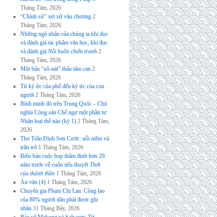
Tháng Tám, 2026
“Chính sử” xét xử văn chương
2
Tháng Tám, 2026
Những ngộ nhận của chúng ta khi đọc
và đánh giá tác phẩm văn học, khi đọc
và đánh giá
Nỗi buồn chiến tranh
2
Tháng Tám, 2026
Một bản “xô-nát” thấu tâm can
2
Tháng Tám, 2026
Từ ký ức của phố đến ký ức của con
người
2 Tháng Tám, 2026
Bình minh đỏ trên Trung Quốc – Chủ
nghĩa Cộng sản Chế ngự một phần tư
Nhân loại thế nào (kỳ 1)
2 Tháng Tám,
2026
Thơ Trần Đình Sơn Cước: nỗi niềm và
trăn trở
1 Tháng Tám, 2026
Biên bản cuộc họp thẩm định hơn 20
năm trước về cuốn tiểu thuyết
Thời
của thánh thần
1 Tháng Tám, 2026
Án văn (4)
1 Tháng Tám, 2026
Chuyên gia Phạm Chi Lan: Công lao
của 80% người dân phải được ghi
nhận
31 Tháng Bảy, 2026