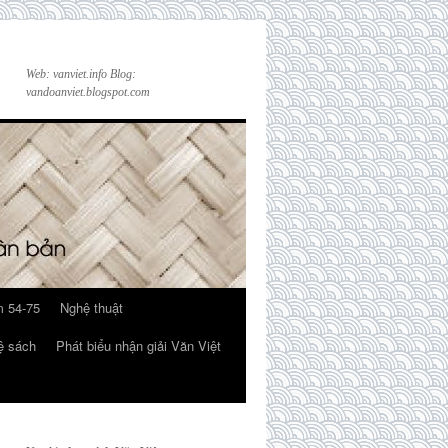
Web: vanviet.info Blog:
vandoanviet.blogspot.com
 54-75
Nghệ thuật
ệ sách
Phát biểu nhận giải Văn Việt