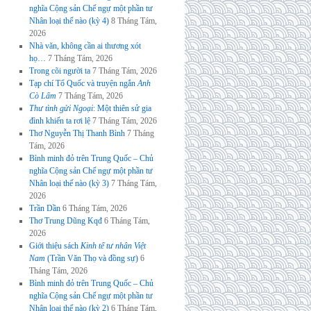
nghĩa Cộng sản Chế ngự một phần tư
Nhân loại thế nào (kỳ 4)
8 Tháng Tám,
2026
Nhà văn, không cần ai thương xót
họ…
7 Tháng Tám, 2026
Trong cõi người ta
7 Tháng Tám, 2026
Tạp chí Tổ Quốc và truyện ngắn
Anh
Cò Lấm
7 Tháng Tám, 2026
Thư tình gửi Ngoại
: Một thiên sử gia
đình khiến ta rơi lệ
7 Tháng Tám, 2026
Thơ Nguyễn Thị Thanh Bình
7 Tháng
Tám, 2026
Bình minh đỏ trên Trung Quốc – Chủ
nghĩa Cộng sản Chế ngự một phần tư
Nhân loại thế nào (kỳ 3)
7 Tháng Tám,
2026
Trần Dần
6 Tháng Tám, 2026
Thơ Trung Dũng Kqđ
6 Tháng Tám,
2026
Giới thiệu sách
Kinh tế tư nhân Việt
Nam
(Trần Văn Thọ và đồng sự)
6
Tháng Tám, 2026
Bình minh đỏ trên Trung Quốc – Chủ
nghĩa Cộng sản Chế ngự một phần tư
Nhân loại thế nào (kỳ 2)
6 Tháng Tám,