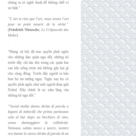
chúng ta có nghệ thuật để không chết vì
sự thật.”
“L’art et rien que l’art, nous avons l’art
pour ne point mourir de la vérité.”
(
Friedrich
Nietzsche
,
Le Crépuscule des
Idoles
)
.
“Mạng xã hội đã trao quyền phát ngôn
cho những đạo quân ngu dốt, những kẻ
trước đây chỉ tán dóc trong các quán bar
sau khi uống rượu mà không gây hại gì
cho cộng đồng. Trước đây người ta bảo
bọn họ im miệng ngay. Ngày nay họ có
quyền phát ngôn như một người đoạt giải
Nobel. Đây chính là sự xâm lăng của
những kẻ ngu dốt.”
“Social media danno diritto di parola a
legioni di imbecilli che prima parlavano
solo al
bar dopo un bicchiere di vino,
senza danneggiare la collettività.
Venivano subito messi a
tacere, mentre
ora hanno lo stesso diritto di parola di un