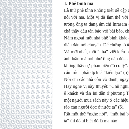
1. Phê bình ma
Là thứ phê bình không biết đề cập 
nói với ma. Một vị đã làm thế vớ
tưởng ông ta đang ám chỉ Inrasara (
chả thấy đâu tên báo với bài báo, c
Năm ngoái một nhà phê bình khác cũ
diễn đàn nói chuyện. Để chứng tỏ tôi
Và mới nhất, một “nhà” viết kiểu 
ánh luận mà nói như ông nào đó… 
không thấy sự phản biện đó có lý”
cấu trúc” phải dịch là “kiến tạo” (5)
Nói chi các nhà còn vô danh, nga
Hãy nghe vị này thuyết: “Chủ nghĩ
ế khách và tàn lụi dần ở phương 
một người mua sách này ở các hiệu
rào cản người đọc ở nước ta” (6).
Rặt một thứ “nghe nói”, “một bài 
ta” thì đố ai biết đó là ma nào!