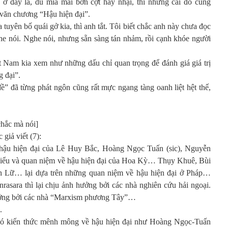
 đây là, dù mỉa mai bỡn cợt hay nhại, thì những cái đó cũng
 văn chương “Hậu hiện đại”.
 tuyên bố quái gở kia, thì anh tắt. Tôi biết chắc anh này chưa đọc
ghe nói. Nghe nói, nhưng sẵn sàng tán nhảm, rồi cạnh khóe người
 Nam kia xem như những dấu chỉ quan trọng để đánh giá giá trị
 đại”.
 đề” đã từng phát ngôn cũng rất mực ngang tàng oanh liệt hệt thế,
chắc mà nói]
 giả viết (7):
hậu hiện đại của Lê Huy Bắc, Hoàng Ngọc Tuấn (sic), Nguyễn
ểu và quan niệm về hậu hiện đại của Hoa Kỳ… Thụy Khuê, Bùi
 Lữ… lại dựa trên những quan niệm về hậu hiện đại ở Pháp…
rasara thì lại chịu ảnh hưởng bởi các nhà nghiên cứu hải ngoại.
ưởng bởi các nhà “Marxism phương Tây”…
.
ời có kiến thức mênh mông về hậu hiện đại như Hoàng Ngọc-Tuấn