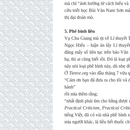
mà chỉ “ảnh hưởng từ cách hiểu và
cứu triết học Bùi Văn Nam Sơn mà 
thị đại đoán mò.
5. Phê bình liều
Vụ Chu Giang mù tịt về Lí thuyết T
Ngọc Hiếu – luận án lấy Lí thuyết
đăng mấy số liên tục trên báo Văn
hạ, thì ai cũng biết rồi. Đó là loại
nảy nòi loại phê bình này, dù nhẹ đ
Ở
Tienve.org
vào đầu tháng 7 vừa qu
“Cám ơn bạn đã đưa ra cho tôi và đ
hành”
rồi mỉa thêm rằng:
“nhất định phải tìm cho bằng được 
Practical Criticism, Practical Criti
tiếng Việt, đã có vài nhà phê bình x
mỉa người khác, là liều hết thuốc ch