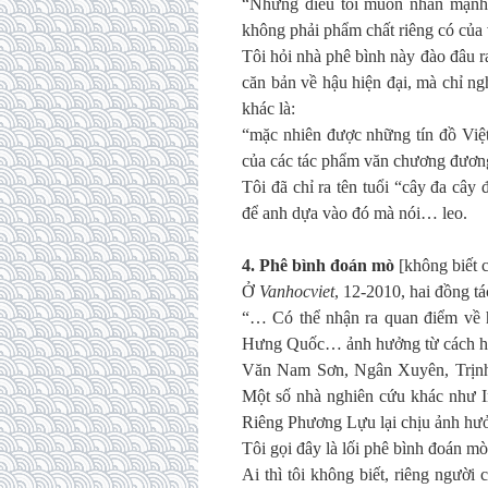
“Nhưng điều tôi muốn nhấn mạnh ở
không phải phẩm chất riêng có của
Tôi hỏi nhà phê bình này đào đâu ra
căn bản về hậu hiện đại, mà chỉ n
khác là:
“mặc nhiên được những tín đồ Việt
của các tác phẩm văn chương đương
Tôi đã chỉ ra tên tuổi “cây đa cây
để anh dựa vào đó mà nói… leo.
4. Phê bình đoán mò
[không biết 
Ở
Vanhocviet
, 12-2010, hai đồng tác
“… Có thể nhận ra quan điểm về 
Hưng Quốc… ảnh hưởng từ cách hi
Văn Nam Sơn, Ngân Xuyên, Trịnh
Một số nhà nghiên cứu khác như In
Riêng Phương Lựu lại chịu ảnh h
Tôi gọi đây là lối phê bình đoán mò
Ai thì tôi không biết, riêng ngư