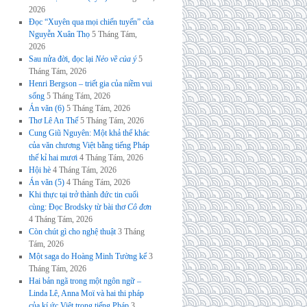
2026
Đọc “Xuyên qua mọi chiến tuyến” của
Nguyễn Xuân Thọ
5 Tháng Tám,
2026
Sau nửa đời, đọc lại
Nẻo về của ý
5
Tháng Tám, 2026
Henri Bergson – triết gia của niềm vui
sống
5 Tháng Tám, 2026
Án văn (6)
5 Tháng Tám, 2026
Thơ Lê An Thế
5 Tháng Tám, 2026
Cung Giũ Nguyên: Một khả thể khác
của văn chương Việt bằng tiếng Pháp
thế kỉ hai mươi
4 Tháng Tám, 2026
Hội hè
4 Tháng Tám, 2026
Án văn (5)
4 Tháng Tám, 2026
Khi thực tại trở thành đức tin cuối
cùng: Đọc Brodsky từ bài thơ
Cô đơn
4 Tháng Tám, 2026
Còn chút gì cho nghệ thuật
3 Tháng
Tám, 2026
Một saga do Hoàng Minh Tường kể
3
Tháng Tám, 2026
Hai bản ngã trong một ngôn ngữ –
Linda Lê, Anna Moï và hai thi pháp
của kí ức Việt trong tiếng Pháp
3