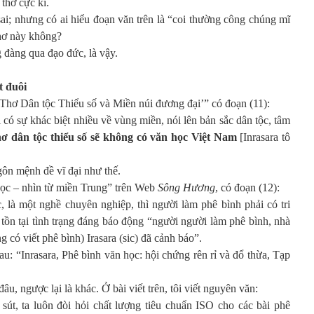
 thơ cực kì.
sai; nhưng có ai hiểu đoạn văn trên là “coi thường công chúng mĩ
thơ này không?
 đàng qua đạo đức, là vậy.
t đuôi
‘Thơ Dân tộc Thiểu số và Miền núi đương đại’” có đoạn (11):
ó sự khác biệt nhiều về vùng miền, nói lên bản sắc dân tộc, tâm
ơ dân tộc thiểu số sẽ không có văn học Việt Nam
[Inrasara tô
gôn mệnh đề vĩ đại như thế.
học – nhìn từ miền Trung” trên Web
Sông Hương
, có đoạn (12):
 là một nghề chuyên nghiệp, thì người làm phê bình phải có tri
ể tồn tại tình trạng đáng báo động “người người làm phê bình, nhà
 có viết phê bình) Irasara (sic) đã cảnh báo”.
au: “Inrasara, Phê bình văn học: hội chứng rên rỉ và đổ thừa, Tạp
âu, ngược lại là khác. Ở bài viết trên, tôi viết nguyên văn:
sút, ta luôn đòi hỏi chất lượng tiêu chuẩn ISO cho các bài phê