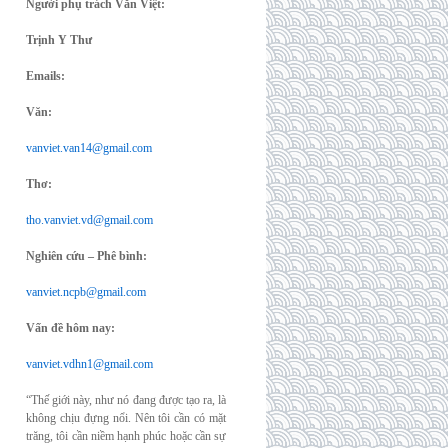
Người phụ trách Văn Việt:
Trịnh Y Thư
Emails:
Văn:
vanviet.van14@gmail.com
Thơ:
tho.vanviet.vd@gmail.com
Nghiên cứu – Phê bình:
vanviet.ncpb@gmail.com
Vấn đề hôm nay:
vanviet.vdhn1@gmail.com
“Thế giới này, như nó đang được tạo ra, là
không chịu đựng nổi. Nên tôi cần có mặt
trăng, tôi cần niềm hạnh phúc hoặc cần sự