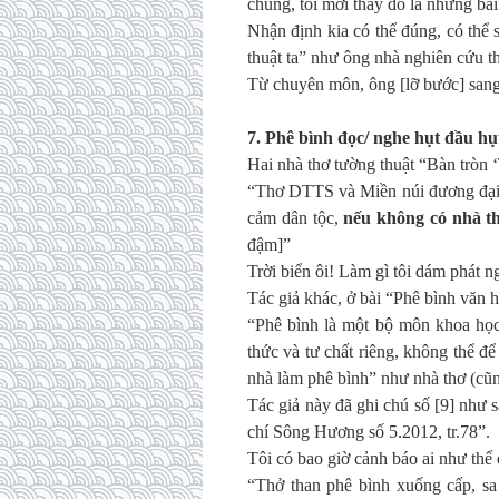
chúng, tôi mới thấy đó là những bài
Nhận định kia có thể đúng, có thể 
thuật ta” như ông nhà nghiên cứu 
Từ chuyên môn, ông [lỡ bước] sang
7. Phê bình đọc/ nghe hụt đầu hụ
Hai nhà thơ tường thuật “Bàn tròn 
“Thơ DTTS và Miền núi đương đại c
cảm dân tộc,
nếu không có nhà th
đậm]”
Trời biển ôi! Làm gì tôi dám phát n
Tác giả khác, ở bài “Phê bình văn 
“Phê bình là một bộ môn khoa học,
thức và tư chất riêng, không thể đ
nhà làm phê bình” như nhà thơ (cũng
Tác giả này đã ghi chú số [9] như s
chí Sông Hương số 5.2012, tr.78”.
Tôi có bao giờ cảnh báo ai như thế đ
“Thở than phê bình xuống cấp, sa 