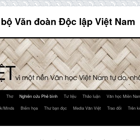
 bộ Văn đoàn Độc lập Việt Nam
Thơ
Nghiên cứu Phê bình
Tư liệu
Thảo luận
Văn học Miền Nam
k/Minds
Biếm họa
Thư bạn đọc
Media Văn Việt
Trao đổi
Trên k