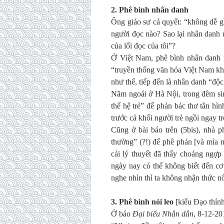
2. Phê bình nhân danh
Ông giáo sư cả quyết: “không dễ g
người đọc nào? Sao lại nhân danh 
của lối đọc của tôi”?
Ở Việt Nam, phê bình nhân danh r
“truyền thống văn hóa Việt Nam kh
như thế, tiếp đến là nhân danh “độc 
Năm ngoái ở Hà Nội, trong đêm sinh
thế hệ trẻ” để phản bác thơ tân hì
trước cả khối người trẻ ngồi ngay t
Cũng ở bài báo trên (5bis), nhà p
thường” (?!) để phê phán [và mỉa 
cái lý thuyết đã thấy choáng ngợp
ngày nay có thể không biết đến cơ 
nghe nhìn thì ta không nhận thức nổ
3. Phê bình nói leo
[kiểu Đạo thính
Ở báo
Đại biểu Nhân dân
, 8-12-20