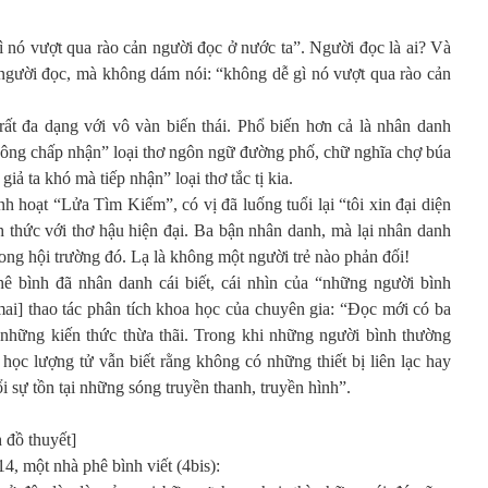
ì nó vượt qua rào cản người đọc ở nước ta”. Người đọc là ai? Và
người đọc, mà không dám nói: “không dễ gì nó vượt qua rào cản
ất đa dạng với vô vàn biến thái. Phổ biến hơn cả là nhân danh
ông chấp nhận” loại thơ ngôn ngữ đường phố, chữ nghĩa chợ búa
giả ta khó mà tiếp nhận” loại thơ tắc tị kia.
 hoạt “Lửa Tìm Kiếm”, có vị đã luống tuổi lại “tôi xin đại diện
nh thức với thơ hậu hiện đại. Ba bận nhân danh, mà lại nhân danh
rong hội trường đó. Lạ là không một người trẻ nào phản đối!
hê bình đã nhân danh cái biết, cái nhìn của “những người bình
mai] thao tác phân tích khoa học của chuyên gia: “Đọc mới có ba
 những kiến thức thừa thãi. Trong khi những người bình thường
học lượng tử vẫn biết rằng không có những thiết bị liên lạc hay
i sự tồn tại những sóng truyền thanh, truyền hình”.
 đồ thuyết]
14, một nhà phê bình viết (4bis):