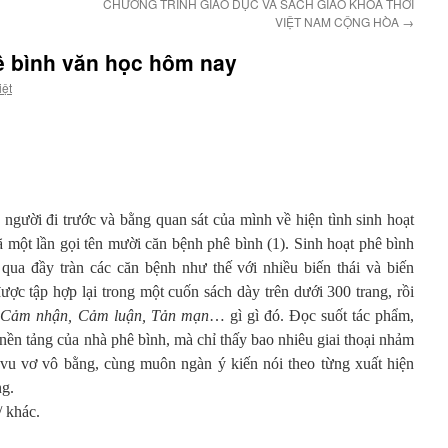
CHƯƠNG TRÌNH GIÁO DỤC VÀ SÁCH GIÁO KHOA THỜI
VIỆT NAM CỘNG HÒA
→
hê bình văn học hôm nay
iệt
người đi trước và bằng quan sát của mình về hiện tình sinh hoạt
 một lần gọi tên mười căn bệnh phê bình (1). Sinh hoạt phê bình
a đầy tràn các căn bệnh như thế với nhiều biến thái và biến
được tập hợp lại trong một cuốn sách dày trên dưới 300 trang, rồi
:
Cảm nhận, Cảm luận, Tản mạn
… gì gì đó. Đọc suốt tác phẩm,
 nền tảng của nhà phê bình, mà chỉ thấy bao nhiêu giai thoại nhảm
nh vu vơ vô bằng, cùng muôn ngàn ý kiến nói theo từng xuất hiện
ng.
/ khác.