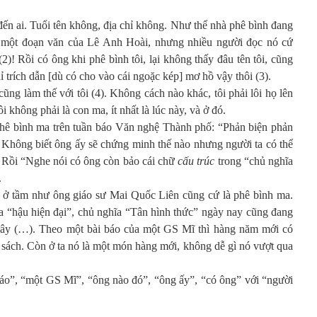
đến ai. Tuổi tên không, địa chỉ không. Như thể nhà phê bình đang
i một đoạn văn của Lê Anh Hoài, nhưng nhiều người đọc nó cứ
2)! Rồi có ông khi phê bình tôi, lại không thấy đâu tên tôi, cũng
hỉ trích dẫn [dù có cho vào cái ngoặc kép] mơ hồ vậy thôi (3).
ng làm thế với tôi (4). Không cách nào khác, tôi phải lôi họ lên
 không phải là con ma, ít nhất là lúc này, và ở đó.
phê bình ma trên tuần báo Văn nghệ Thành phố: “Phản biện phản
Không biết ông ấy sẽ chứng minh thế nào nhưng người ta có thể
. Rồi “Nghe nói có ông còn bảo cái chữ
cấu trúc
trong “chủ nghĩa
.
y ở tầm như ông giáo sư Mai Quốc Liên cũng cứ là phê bình ma.
a “hậu hiện đại”, chủ nghĩa “Tân hình thức” ngày nay cũng đang
Tây (…). Theo một bài báo của một GS Mĩ thì hàng năm mới có
 sách. Còn ở ta nó là một món hàng mới, không dễ gì nó vượt qua
báo”, “một GS Mĩ”, “ông nào đó”, “ông ấy”, “có ông” với “người