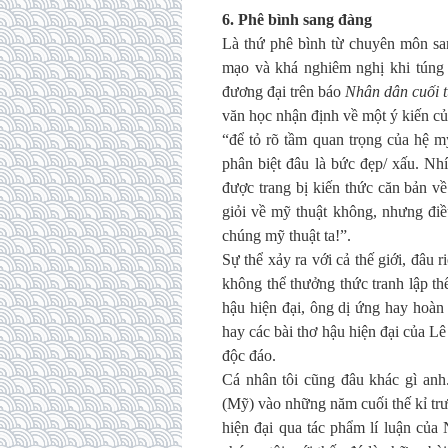
6. Phê bình sang đàng
Là thứ phê bình từ chuyên môn san
mạo và khá nghiêm nghị khi túng t
đương đại trên báo
Nhân dân cuối 
văn học nhận định về một ý kiến của
“để tỏ rõ tầm quan trọng của hệ mỹ
phân biệt đâu là bức đẹp/ xấu. Nh
được trang bị kiến thức căn bản về
giỏi về mỹ thuật không, nhưng điều
chúng mỹ thuật ta!”.
Sự thể xảy ra với cả thế giới, đâu r
không thể thưởng thức tranh lập thể
hậu hiện đại, ông dị ứng hay hoàn
hay các bài thơ hậu hiện đại của Lê 
độc đáo.
Cá nhân tôi cũng đâu khác gì an
(Mỹ) vào những năm cuối thế kỉ trư
hiện đại qua tác phẩm lí luận của