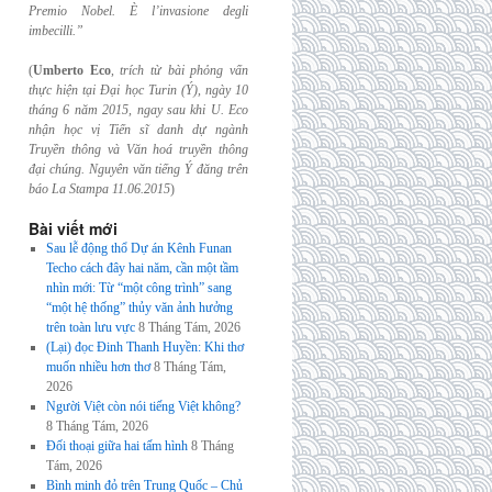
Premio Nobel. È l’invasione
degli
imbecilli.”
(
Umberto Eco
,
trích từ bài phỏng vấn
thực hiện tại Đại học Turin (Ý), ngày 10
tháng 6
năm 2015, ngay sau khi U. Eco
nhận học vị Tiến sĩ danh dự ngành
Truyền thông và
Văn hoá truyền thông
đại chúng. Nguyên văn tiếng Ý đăng trên
báo La Stampa
11.06.2015
)
Bài viết mới
Sau lễ động thổ Dự án Kênh Funan
Techo cách đây hai năm, cần một tầm
nhìn mới: Từ “một công trình” sang
“một hệ thống” thủy văn ảnh hưởng
trên toàn lưu vực
8 Tháng Tám, 2026
(Lại) đọc Đinh Thanh Huyền: Khi thơ
muốn nhiều hơn thơ
8 Tháng Tám,
2026
Người Việt còn nói tiếng Việt không?
8 Tháng Tám, 2026
Đối thoại giữa hai tấm hình
8 Tháng
Tám, 2026
Bình minh đỏ trên Trung Quốc – Chủ