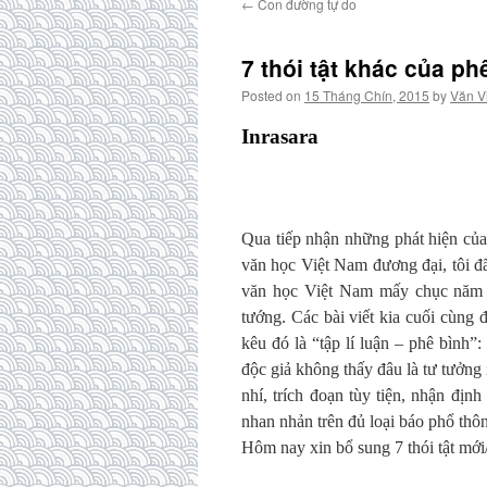
←
Con đường tự do
7 thói tật khác của p
Posted on
15 Tháng Chín, 2015
by
Văn V
Inrasara
Qua tiếp nhận những phát hiện của 
văn học Việt Nam đương đại, tôi đã
văn học Việt Nam mấy chục năm qu
tướng. Các bài viết kia cuối cùng 
kêu đó là “tập lí luận – phê bình”
độc giả không thấy đâu là tư tưởng
nhí, trích đoạn tùy tiện, nhận đị
nhan nhản trên đủ loại báo phổ thô
Hôm nay xin bổ sung 7 thói tật mới