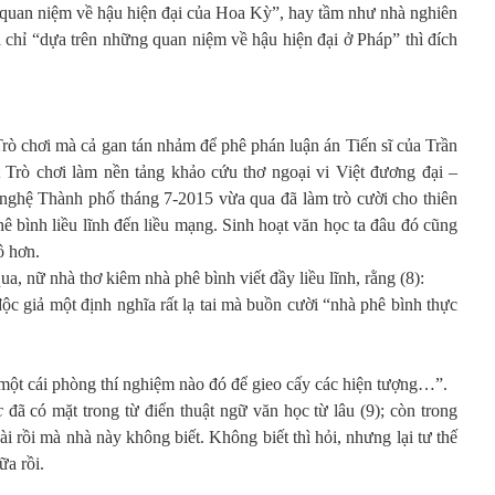
 quan niệm về hậu hiện đại của Hoa Kỳ”, hay tầm như nhà nghiên
chỉ “dựa trên những quan niệm về hậu hiện đại ở Pháp” thì đích
rò chơi mà cả gan tán nhảm để phê phán luận án Tiến sĩ của Trần
 Trò chơi làm nền tảng khảo cứu thơ ngoại vi Việt đương đại –
 nghệ Thành phố tháng 7-2015 vừa qua đã làm trò cười cho thiên
 phê bình liều lĩnh đến liều mạng. Sinh hoạt văn học ta đâu đó cũng
ô hơn.
a, nữ nhà thơ kiêm nhà phê bình viết đầy liều lĩnh, rằng (8):
ộc giả một định nghĩa rất lạ tai mà buồn cười “nhà phê bình thực
một cái phòng thí nghiệm nào đó để gieo cấy các hiện tượng…”.
c
đã có mặt trong từ điển thuật ngữ văn học từ lâu (9); còn trong
ài rồi mà nhà này không biết. Không biết thì hỏi, nhưng lại tư thế
ữa rồi.