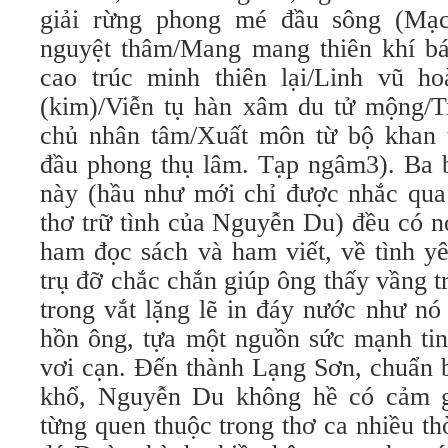
giải rừng phong mé đầu sông (Mạ
nguyệt thâm/Mang mang thiên khí b
cao trúc minh thiên lại/Linh vũ h
(kim)/Viễn tụ hàn xâm du tử mộng/
chủ nhân tâm/Xuất môn từ bộ khan t
đầu phong thụ lâm. Tạp ngâm3). Ba 
này (hầu như mới chỉ được nhắc qua 
thơ trữ tình của Nguyễn Du) đều có n
ham đọc sách và ham viết, về tình yê
trụ đỡ chắc chắn giúp ông thấy vầng tr
trong vắt lặng lẽ in đáy nước như nó
hồn ông, tựa một nguồn sức mạnh tin
vơi cạn. Đến thành Lạng Sơn, chuẩn 
khổ, Nguyễn Du không hề có cảm gi
từng quen thuộc trong thơ ca nhiều t