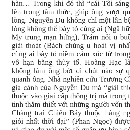
hàn… Trong khi đó thì “cái Tôi sáng
lên trong tâm thức, giúp ông vượt q
lòng. Nguyễn Du không chỉ một lần bộ
lòng không thể bày tỏ cùng ai (Ngã h
My trung mạn hứng), Trăm nỗi u bu
giải thoát (Bách chủng u hoài vị nhấ
cùng ai bày tỏ niềm cảm xúc từ trong
vô hạn bằng thùy tố. Hoàng Hạc 
không làm ông bớt đi chút nào sự 
quanh ông. Nhà nghiên cứu Trương Ch
gia cảnh của Nguyễn Du mà “giải thí
thuộc vào giai cấp thống trị mà trong 
tình thắm thiết với những người vốn t
Chàng trai Chiêu Bảy thuộc hàng ngũ
giỏi nhất thời đại” (Phan Ngọc) được
và giao du với một số quân ưu binh c