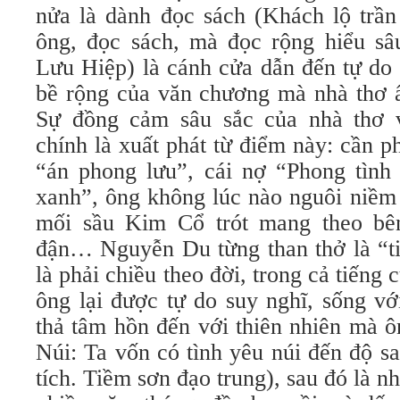
nửa là dành đọc sách (Khách lộ trần
ông, đọc sách, mà đọc rộng hiểu sâ
Lưu Hiệp) là cánh cửa dẫn đến tự do 
bề rộng của văn chương mà nhà thơ ấ
Sự đồng cảm sâu sắc của nhà thơ 
chính là xuất phát từ điểm này: cần p
“án phong lưu”, cái nợ “Phong tình 
xanh”, ông không lúc nào nguôi niềm
mối sầu Kim Cổ trót mang theo bên
đận… Nguyễn Du từng than thở là “ti
là phải chiều theo đời, trong cả tiếng
ông lại được tự do suy nghĩ, sống vớ
thả tâm hồn đến với thiên nhiên mà ô
Núi: Ta vốn có tình yêu núi đến độ s
tích. Tiềm sơn đạo trung), sau đó là