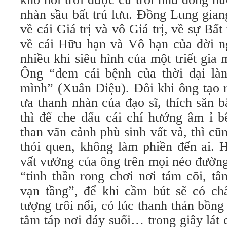
nhàn sầu bất trú lưu. Đồng Lung gian
về cái Giá trị và vô Giá trị, về sự Bấ
về cái Hữu hạn và Vô hạn của đời n
nhiều khi siêu hình của một triết gia
Ông “đem cái bệnh của thời đại là
mình” (Xuân Diệu). Đôi khi ông tạo r
ưa thanh nhàn của đạo sĩ, thích săn b
thì để che dấu cái chí hướng âm ỉ b
than vãn cảnh phù sinh vất vả, thì cũn
thói quen, không làm phiền đến ai. 
vất vưởng của ông trên mọi nẻo đường
“tinh thần rong chơi nơi tám cõi, t
vạn tầng”, để khi cầm bút sẽ có chấ
tượng trôi nổi, có lúc thanh thản bồng
tắm táp nơi đáy suối… trong giây lát