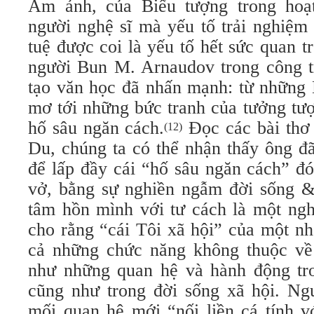
Ám ảnh, của Biểu tượng trong hoạt
người nghệ sĩ mà yếu tố trải nghiệm 
tuệ được coi là yếu tố hết sức quan 
người Bun M. Arnaudov trong công t
tạo văn học đã nhấn mạnh: từ những 
mơ tới những bức tranh của tưởng tượ
hố sâu ngăn cách.
Đọc các bài thơ
(12)
Du, chúng ta có thể nhận thấy ông đ
để lấp đầy cái “hố sâu ngăn cách” đó
vở, bằng sự nghiền ngẫm đời sống & 
tâm hồn mình với tư cách là một ngh
cho rằng “cái Tôi xã hội” của một nh
cả những chức năng không thuộc về
như những quan hệ và hành động tro
cũng như trong đời sống xã hội. Ng
mối quan hệ mới “nối liền cá tính v