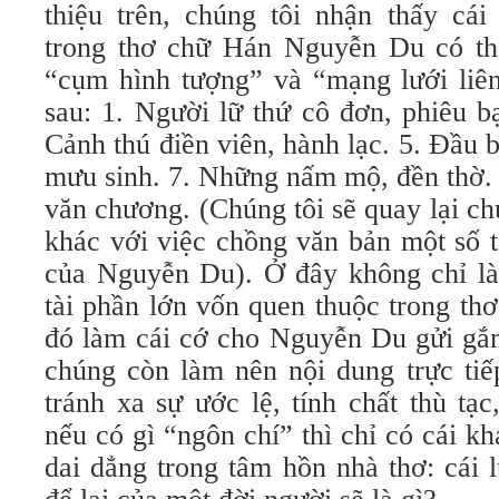
thiệu trên, chúng tôi nhận thấy cá
trong thơ chữ Hán Nguyễn Du có th
“cụm hình tượng” và “mạng lưới liê
sau: 1. Người lữ thứ cô đơn, phiêu bạ
Cảnh thú điền viên, hành lạc. 5. Đầu 
mưu sinh. 7. Những nấm mộ, đền thờ. 
văn chương. (Chúng tôi sẽ quay lại ch
khác với việc chồng văn bản một số 
của Nguyễn Du). Ở đây không chỉ là 
tài phần lớn vốn quen thuộc trong t
đó làm cái cớ cho Nguyễn Du gửi gắ
chúng còn làm nên nội dung trực tiế
tránh xa sự ước lệ, tính chất thù tạ
nếu có gì “ngôn chí” thì chỉ có cái kh
dai dẳng trong tâm hồn nhà thơ: cái lư