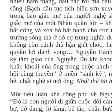
nhiều năm tháng, đầu bạc rồi mà dấu
sông (Bạch đầu túc tích biến sơn xu
trong bao giấc mơ của người nghệ s
giấc mơ của một Nhân quần lớn – kh
bất công và xóa bỏ bất hạnh cho con 
trường sống mà ở đó sự trung nghĩa đ
không còn cảnh thù hận giết chóc, h
quyền lợi danh vọng… Nguyễn Hành, 
kỷ tâm giao của Nguyễn Du khi khóc
khắc khoải của ông trong cuộc hành 
hội cùng thuyền” ở miền “sinh ký”, n
hết chất nghệ sĩ nơi ông:
Nhất thế tài 
Một tiểu luận khá công phu về Ngu
“Đó là con người đi giữa cuộc đời cả
bợ, dở dang, lỡ làng, bế tắc, chân b