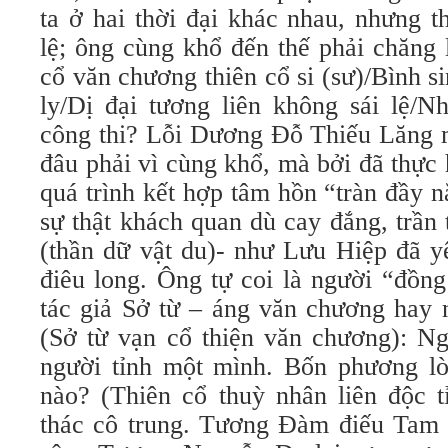
ta ở hai thời đại khác nhau, nhưng t
lệ; ông cùng khổ đến thế phải chăng 
cổ văn chương thiên cổ si (sư)/Bình s
ly/Dị đại tương liên không sái lệ/N
công thi? Lỗi Dương Đỗ Thiếu Lăng
đâu phải vì cùng khổ, mà bởi đã thực
quá trình kết hợp tâm hồn “tràn đầy 
sự thật khách quan dù cay đắng, trần 
(thần dữ vật du)- như Lưu Hiệp đã y
điêu long. Ông tự coi là người “đồng
tác giả Sở từ – áng văn chương hay n
(Sở từ vạn cổ thiện văn chương): Ng
người tỉnh một mình. Bốn phương lòn
nào? (Thiên cổ thuỳ nhân liên độc 
thác cô trung. Tương Đàm điếu Tam 