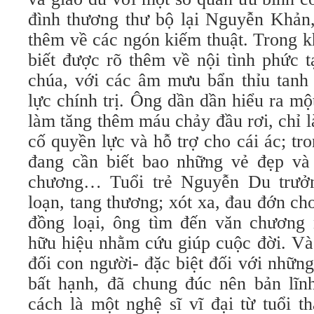
đình thương thư bộ lại Nguyễn Khản
thêm về các ngón kiếm thuật. Trong k
biết được rõ thêm về nội tình phức 
chúa, với các âm mưu bẩn thỉu tanh
lực chính trị. Ông dần dần hiểu ra mộ
làm tăng thêm máu chảy đầu rơi, chỉ 
cố quyền lực và hỗ trợ cho cái ác; tro
đang cần biết bao những vẻ đẹp và
chương… Tuổi trẻ Nguyễn Du trưởn
loạn, tang thương; xót xa, đau đớn c
đồng loại, ông tìm đến văn chương
hữu hiệu nhằm cứu giúp cuộc đời. Và 
đối con người- đặc biệt đối với nhữn
bất hạnh, đã chung đúc nên bản lĩn
cách là một nghệ sĩ vĩ đại từ tuổi 