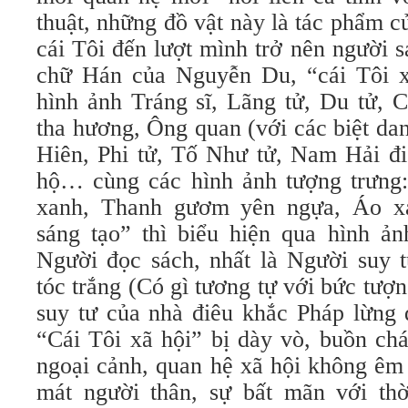
thuật, những đồ vật này là tác phẩm củ
cái Tôi đến lượt mình trở nên người s
chữ Hán của Nguyễn Du, “cái Tôi x
hình ảnh Tráng sĩ, Lãng tử, Du tử, 
tha hương, Ông quan (với các biệt da
Hiên, Phi tử, Tố Như tử, Nam Hải đi
hộ… cùng các hình ảnh tượng trưng:
xanh, Thanh gươm yên ngựa, Áo x
sáng tạo” thì biểu hiện qua hình ả
Người đọc sách, nhất là Người suy 
tóc trắng (Có gì tương tự với bức tư
suy tư của nhà điêu khắc Pháp lừng 
“Cái Tôi xã hội” bị dày vò, buồn chá
ngoại cảnh, quan hệ xã hội không êm
mát người thân, sự bất mãn với th