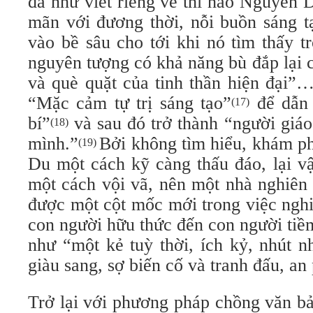
đã như viết riêng về thi hào Nguyễn 
mãn với đương thời, nỗi buồn sáng t
vào bề sâu cho tới khi nó tìm thấy t
nguyên tượng có khả năng bù đắp lại 
và què quặt của tinh thần hiện đại”
“Mặc cảm tự trị sáng tạo”
để dẫn 
(17)
bí”
và sau đó trở thành “người giáo
(18)
mình.”
Bởi không tìm hiểu, khám ph
(19)
Du một cách kỹ càng thấu đáo, lại v
một cách vội vã, nên một nhà nghiên 
được một cột mốc mới trong việc ngh
con người hữu thức đến con người tiề
như “một kẻ tuỳ thời, ích kỷ, nhút n
giàu sang, sợ biến cố và tranh đấu, an
Trở lại với phương pháp chồng văn b