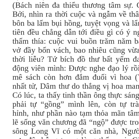
(Bách niên đa thiểu thương tâm sự. 
Bởi, nhìn ra thời cuộc và ngẫm về th
bôn ba lấm bụi hồng, tuyệt vọng và lẩ
tiên đều chẳng dẫn tới điều gì có ý 
thấm thía: cuộc vui buồn trăm năm b
vở đầy bốn vách, bao nhiêu cũng vừa
thời liễu? Tứ bích đồ thư bất yếm đ
động viên mình: Được nghe đạo lý rồ
mê sách còn hơn đắm đuối vì hoa 
nhất tử, Dâm thư do thắng vị hoa man
Có lúc, ta thấy tinh thần ông thực sán
phải tự “gồng” mình lên, còn tự t
hỉnh, như phần nào tạm thỏa mãn tâm 
lẽ sống văn chương đã “ngộ” được tr
sông Long Vĩ có một căn nhà, Ngườ