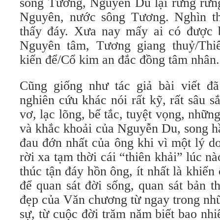
sông Tương, Nguyễn Du lại rưng rưn
Nguyên, nước sông Tương. Nghìn th
thấy đáy. Xưa nay mấy ai có được 
Nguyên tâm, Tương giang thuỷ/Thiê
kiến để/Cổ kim an đắc đồng tâm nhân.
Cũng giống như tác giả bài viết đã
nghiên cứu khác nói rất kỹ, rất sâu s
vơ, lạc lõng, bế tắc, tuyệt vọng, nhữn
và khắc khoải của Nguyễn Du, song h
đau đớn nhất của ông khi vì một lý d
rời xa tạm thời cái “thiên khải” lúc n
thúc tận đáy hồn ông, ít nhất là khiến
để quan sát đời sống, quan sát bản t
đẹp của Văn chương từ ngay trong nh
sự, từ cuộc đời trăm năm biết bao nh