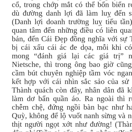
cổ, trong chớp mắt có thể bốn biển r
dù đường danh lợi đã làm luỵ đến 
(Danh lợi doanh trường luỵ tiếu tần
quan tâm đến những điều có liên quan
bản, đến Cái Đẹp đồng nghĩa với sự 
bị cái xấu cái ác đe dọa, mỗi khi c
mong “đánh giá lại các giá trị” n
Nietsche, thì trong ông bao giờ cũn
cầm bút chuyên nghiệp tầm vóc nga
kết hợp với cái nhìn sắc sảo của sử
Thành quách còn đây, nhân dân đã 
làm dơ bẩn quần áo. Ra ngoài thì r
chễm chệ, đứng ngồi bàn bạc như ha
Quỳ, không để lộ vuốt nanh sừng và n
thịt người ngọt xớt như đường! (Thà