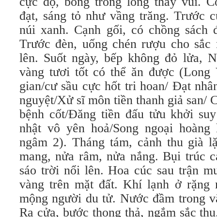
cực độ, bỗng trong lòng thấy vui. C
đạt, sáng tỏ như vầng trăng. Trước c
núi xanh. Cạnh gối, có chồng sách đ
Trước đèn, uống chén rượu cho sắc m
lên. Suốt ngày, bếp không đỏ lửa, N
vàng tươi tốt có thể ăn được (Long 
gian/cư sầu cực hốt tri hoan/ Đạt nh
nguyệt/Xử sĩ môn tiền thanh giả san/
bệnh cốt/Đăng tiền đấu tửu khởi su
nhật vô yên hoả/Song ngoại hoàng 
ngâm 2). Tháng tám, cảnh thu già lặ
mang, nửa râm, nửa nắng. Bụi trúc ca
sáo trời nổi lên. Hoa cúc sau trận m
vàng trên mặt đất. Khí lạnh ở rặng 
mộng người du tử. Nước đầm trong vắ
Ra cửa, bước thong thả, ngắm sắc thu