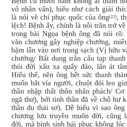
Bệnh cũ mười năm không ai thăm hỏi
vô nhân vấn), hiểu như cách giải thí
là nói về chí phục quốc của ông
, t
(22)
lệch! Bệnh ấy, chính là nỗi trăn trở 
trong bài Ngọa bệnh ông đã nói rõ:
văn chương gây nghiệp chướng, miễn
bặm lẫn vào nơi trong sạch (Vị hữu v
chướng/ Bất dung trần cấu tạp thanh
thói đời xấu xa quấy đảo, lấn át tâ
Hiểu thế, nên ông hết sức thanh thả
muốn bắt vía người, chuột đói leo g
thần nhập thất thôn nhân phách/ Cơ 
ngã thư), bởi tinh thần đã về chỗ hư
thần du thái sơ). Dễ hiểu vì sao ôn
chương lưu truyền muôn đời, cũng 
đời, mà bình sinh bái phục không lúc