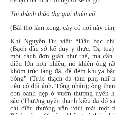
để lại của một đời người sẽ là gì?
Thi thành thảo thụ giai thiên cổ
(Bài thơ làm xong, cây cỏ nơi này cũng
Khi Nguyễn Du viết: “Đầu bạc ch
(Bạch đầu sở kế duy y thực. Dạ tọa) 
một cách đơn giản như thế, mà cần 
điều lớn hơn nhiều, nó khiến ông rất
khóm trúc tảng đá, để đêm khuya bă
bóng” (Trúc thạch đa tàm phụ nhĩ 
tiêu cô đối ảnh. Tống nhân); ông thẹ
con oanh đẹp ở vườn thượng uyển h
sắc (Thượng uyển thanh kiều đa đố sắ
cái điều thường vẫn “dùi mài một 