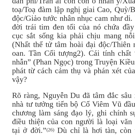
dân phi/Trần ai cổn cổn ô nhân y/Xuấ
toạ/Toạ đàm lập nghị giai Cao, Quỳ/B
độc/Giảo tước nhân nhục cam như di. 
đời trái tim đen tối của nó chứa đầ
cục sắt sống kia phải chịu mang nỗi
(Nhất thế tử tâm hoài đại độc/Thiên 
oan. Tần Cối tượng2). Cái tính chất 
nhẫn” (Phan Ngọc) trong Truyện Kiều
phát từ cách cảm thụ và phán xét của
vậy?
Rõ ràng, Nguyễn Du đã tâm đắc sâu 
nhà tư tưởng tiến bộ Cố Viêm Vũ đầu
chương làm sáng đạo lý, ghi chính sự
điều thiện của con người là loại văn
tại ở đời.”
Dù chỉ là hơi tàn, còn
(26)