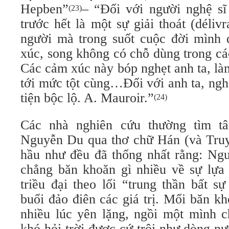
Hepben”
– “Đối với người nghệ sĩ
(23)
trước hết là một sự giải thoát (déliv
người mà trong suốt cuộc đời mình 
xúc, song không có chỗ dùng trong cá
Các cảm xúc này bóp nghẹt anh ta, là
tới mức tột cùng…Đối với anh ta, ngh
tiện bộc lộ. A. Mauroir.”
(24)
Các nhà nghiên cứu thường tìm t
Nguyễn Du qua thơ chữ Hán (và Truy
hầu như đều đã thống nhất rằng: Ng
chẳng băn khoăn gì nhiều về sự lựa
triều đại theo lối “trung thần bất s
buổi đảo điên các giá trị. Mối băn k
nhiều lúc yên lặng, ngồi một mình c
khó hỏi trời được cứ trôi như dòng 