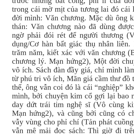
trước những bất công, phi lí của đờ
trong cái mờ mịt của tương lai đó cái 
đời mình: Văn chương. Mặc dù ông k
thán: Văn chương nào đã dùng được
ngờ phải đói rét để người thương (V
dụng/Cơ hàn bất giác thụ nhân liên.
trăm năm, kiết xác với văn chương (
chương lý. Mạn hứng2), Một đời chuy
vô ích. Sách đàn đầy giá, chỉ mình l
từ phú tri vô ích, Mãn giá cầm thư đồ
thế, ông vẫn coi đó là cái “nghiệp” kh
mình, bởi chuyện kim cổ gợi lại bao 
day dứt trái tim nghệ sĩ (Vô cùng k
Mạn hứng2), và cũng bởi cũng có c
vẫy vùng cho phỉ chí (Tản phát cuồng
vẫn mê mải đọc sách: Thì giờ đi trê