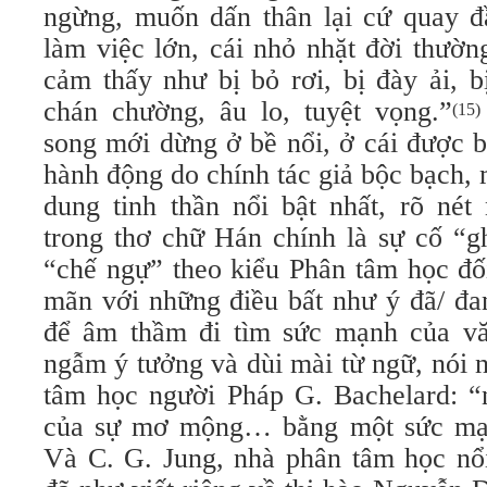
ngừng, muốn dấn thân lại cứ quay 
làm việc lớn, cái nhỏ nhặt đời thườn
cảm thấy như bị bỏ rơi, bị đày ải, 
chán chường, âu lo, tuyệt vọng.”
(15)
song mới dừng ở bề nổi, ở cái được b
hành động do chính tác giả bộc bạch, 
dung tinh thần nổi bật nhất, rõ né
trong thơ chữ Hán chính là sự cố “g
“chế ngự” theo kiểu Phân tâm học đối
mãn với những điều bất như ý đã/ đa
để âm thầm đi tìm sức mạnh của vă
ngẫm ý tưởng và dùi mài từ ngữ, nói 
tâm học người Pháp G. Bachelard: “
của sự mơ mộng… bằng một sức mạ
Và C. G. Jung, nhà phân tâm học nổi