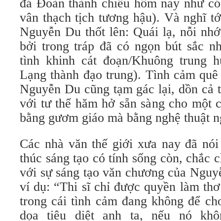
đá Đoàn thành chiều hôm nay như có 
vân thạch tịch tương hậu). Và nghĩ t
Nguyễn Du thốt lên: Quái lạ, nỗi nhớ
bởi trong tráp đã có ngọn bút sắc n
tình khinh cát đoạn/Khuông trung 
Lạng thành đạo trung). Tình cảm quê
Nguyễn Du cũng tạm gác lại, dồn cả t
với tư thế hăm hở sẵn sàng cho một 
bằng gươm giáo mà bằng nghệ thuật n
Các nhà văn thế giới xưa nay đã nói 
thúc sáng tạo có tính sống còn, chắc c
với sự sáng tạo văn chương của Nguyễ
ví dụ: “Thi sĩ chỉ được quyền làm th
trong cái tình cảm đang không để ch
dọa tiêu diệt anh ta, nếu nó kh