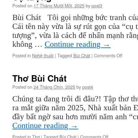
Posted on
17 Tháng Mười Một, 2025
by
post3
Bùi Chát Tôi gọi những bức tranh của
Cái tên này vừa là sự rút gọn của “cụ 
tượng”, vừa là cách để nhấn mạnh rằng
không …
Continue reading
→
on
Posted in
Nghệ thuật
|
Tagged
Bùi Chát
|
Comments Off
Cụ
tượng
Thơ Bùi Chát
Posted on
24 Tháng Chín, 2025
by
post4
Chúng ta đang trôi đi đâu?! Tập thơ t
ra mắt giữa năm 2025, Nhà xuất bản Đà
đầy bất ngờ sau hơn mười năm anh “cự
Continue reading
→
on
Posted in
Thơ
|
Tagged
Bùi Chát
|
Comments Off