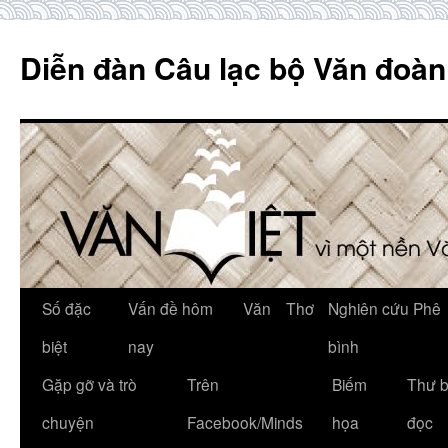
Skip
to
Diễn đàn Câu lạc bộ Văn đoàn
content
Số đặc
Vấn đề hôm
Văn
Thơ
Nghiên cứu Phê
biệt
nay
bình
Gặp gỡ và trò
Trên
Biếm
Thư 
chuyện
Facebook/Minds
họa
đọc