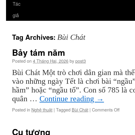
Tác
giả
Tag Archives:
Bùi Chát
Bảy tám năm
Posted on
4 Tháng Hai, 2026
by
post3
Bùi Chát Một trò chơi dân gian mà thế
vào những ngày Tết là chơi bài “ngầu”
hầm” hoặc “ngầu tố”. Con số 785 là co
quân …
Continue reading
→
on
Posted in
Nghệ thuật
|
Tagged
Bùi Chát
|
Comments Off
Bảy
tám
năm
Cụ tượng