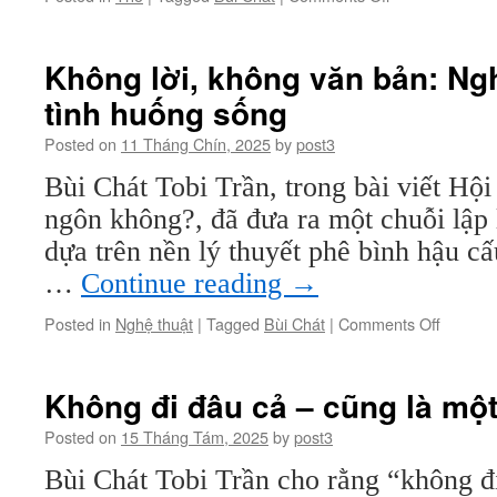
Thơ
Bùi
Chát
Không lời, không văn bản: Ng
tình huống sống
Posted on
11 Tháng Chín, 2025
by
post3
Bùi Chát Tobi Trần, trong bài viết Hội
ngôn không?, đã đưa ra một chuỗi lập 
dựa trên nền lý thuyết phê bình hậu cấu
…
Continue reading
→
on
Posted in
Nghệ thuật
|
Tagged
Bùi Chát
|
Comments Off
Không
lời,
không
Không đi đâu cả – cũng là một
văn
bản:
Posted on
15 Tháng Tám, 2025
by
post3
Nghệ
Bùi Chát Tobi Trần cho rằng “không đ
thuật