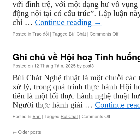
như
với đình trệ, với một dạng hư vô vụng 
một
động nội tại có cấu trúc”. Lập luận nà
tình
huống
chỉ …
Continue reading
→
sống
on
Posted in
Trao đổi
|
Tagged
Bùi Chát
|
Comments Off
Không
đi
đâu
Ghi chú về Hội hoạ Tình huống
cả
–
Posted on
12 Tháng Tám, 2025
by
post3
cũng
Bùi Chát Nghệ thuật là một chuỗi các
là
một
xử lý, trong quá trình thực hành Hội 
cuộc
tiên là một lối thực hành nghệ thuật h
đi
Người thực hành giải …
Continue rea
on
Posted in
Văn
|
Tagged
Bùi Chát
|
Comments Off
Ghi
chú
←
Older posts
về