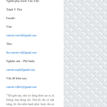
Người phụ trách Văn Việt:
Trịnh Y Thư
Emails:
Văn:
vanviet.van14@gmail.com
Thơ:
tho.vanviet.vd@gmail.com
Nghiên cứu – Phê bình:
vanviet.ncpb@gmail.com
Vấn đề hôm nay:
vanviet.vdhn1@gmail.com
“Thế giới này, như nó đang được tạo ra, là
không chịu đựng nổi. Nên tôi cần có mặt
trăng, tôi cần niềm hạnh phúc hoặc cần sự