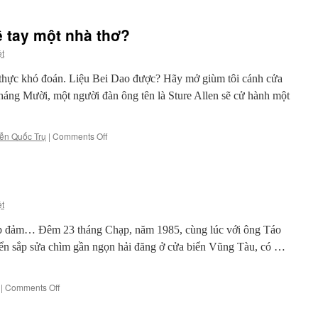
ề tay một nhà thơ?
ệt
hực khó đoán. Liệu Bei Dao được? Hãy mở giùm tôi cánh cửa
ng Mười, một người đàn ông tên là Sture Allen sẽ cử hành một
on
ễn Quốc Trụ
|
Comments Off
Nobel
năm
nay,
liệu
về
ệt
tay
một
ếp đảm… Đêm 23 tháng Chạp, năm 1985, cùng lúc với ông Táo
nhà
 biển sắp sửa chìm gần ngọn hải đăng ở cửa biển Vũng Tàu, có …
thơ?
on
|
Comments Off
Viết
là