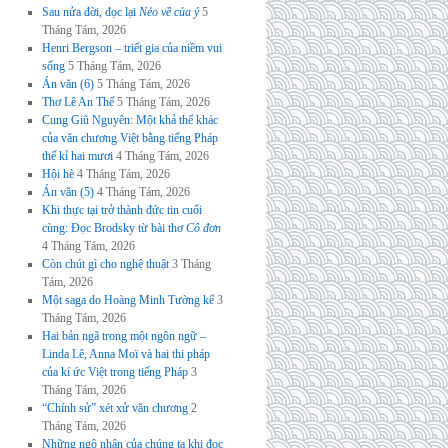
Sau nửa đời, đọc lại
Nẻo về của ý
5
Tháng Tám, 2026
Henri Bergson – triết gia của niềm vui
sống
5 Tháng Tám, 2026
Án văn (6)
5 Tháng Tám, 2026
Thơ Lê An Thế
5 Tháng Tám, 2026
Cung Giũ Nguyên: Một khả thể khác
của văn chương Việt bằng tiếng Pháp
thế kỉ hai mươi
4 Tháng Tám, 2026
Hội hè
4 Tháng Tám, 2026
Án văn (5)
4 Tháng Tám, 2026
Khi thực tại trở thành đức tin cuối
cùng: Đọc Brodsky từ bài thơ
Cô đơn
4 Tháng Tám, 2026
Còn chút gì cho nghệ thuật
3 Tháng
Tám, 2026
Một saga do Hoàng Minh Tường kể
3
Tháng Tám, 2026
Hai bản ngã trong một ngôn ngữ –
Linda Lê, Anna Moï và hai thi pháp
của kí ức Việt trong tiếng Pháp
3
Tháng Tám, 2026
“Chính sử” xét xử văn chương
2
Tháng Tám, 2026
Những ngộ nhận của chúng ta khi đọc