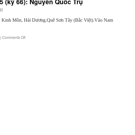
5 (kỳ 66): Nguyễn Quốc Trụ
văn
Bình
ệt
Định
tại Kinh Môn, Hải Dương.Quê Sơn Tây (Bắc Việt).Vào Nam
on
|
Comments Off
Văn
Hải
ngoại
sau
1975
(kỳ
66):
Nguyễn
Quốc
Trụ