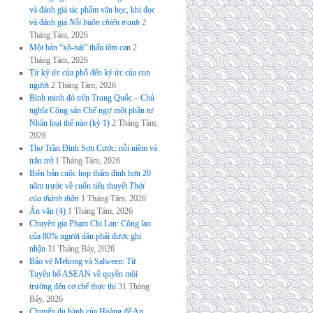
và đánh giá tác phẩm văn học, khi đọc
và đánh giá
Nỗi buồn chiến tranh
2
Tháng Tám, 2026
Một bản “xô-nát” thấu tâm can
2
Tháng Tám, 2026
Từ ký ức của phố đến ký ức của con
người
2 Tháng Tám, 2026
Bình minh đỏ trên Trung Quốc – Chủ
nghĩa Cộng sản Chế ngự một phần tư
Nhân loại thế nào (kỳ 1)
2 Tháng Tám,
2026
Thơ Trần Đình Sơn Cước: nỗi niềm và
trăn trở
1 Tháng Tám, 2026
Biên bản cuộc họp thẩm định hơn 20
năm trước về cuốn tiểu thuyết
Thời
của thánh thần
1 Tháng Tám, 2026
Án văn (4)
1 Tháng Tám, 2026
Chuyên gia Phạm Chi Lan: Công lao
của 80% người dân phải được ghi
nhận
31 Tháng Bảy, 2026
Bảo vệ Mekong và Salween: Từ
Tuyên bố ASEAN về quyền môi
trường đến cơ chế thực thi
31 Tháng
Bảy, 2026
Chuyến du hành của Hoàng đế An