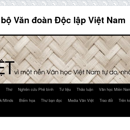
 bộ Văn đoàn Độc lập Việt Nam
Thơ
Nghiên cứu Phê bình
Tư liệu
Thảo luận
Văn học Miền Nam
k/Minds
Biếm họa
Thư bạn đọc
Media Văn Việt
Trao đổi
Trên k