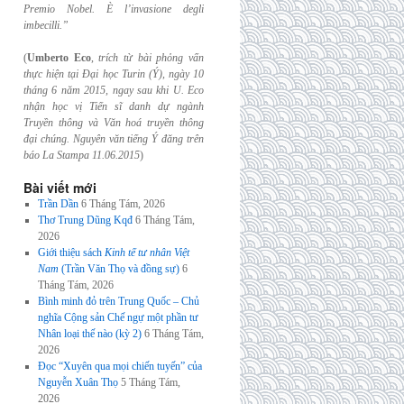
Premio Nobel. È l’invasione
degli
imbecilli.”
(
Umberto Eco
,
trích từ bài phỏng vấn
thực hiện tại Đại học Turin (Ý), ngày 10
tháng 6
năm 2015, ngay sau khi U. Eco
nhận học vị Tiến sĩ danh dự ngành
Truyền thông và
Văn hoá truyền thông
đại chúng. Nguyên văn tiếng Ý đăng trên
báo La Stampa
11.06.2015
)
Bài viết mới
Trần Dần
6 Tháng Tám, 2026
Thơ Trung Dũng Kqđ
6 Tháng Tám,
2026
Giới thiệu sách
Kinh tế tư nhân Việt
Nam
(Trần Văn Thọ và đồng sự)
6
Tháng Tám, 2026
Bình minh đỏ trên Trung Quốc – Chủ
nghĩa Cộng sản Chế ngự một phần tư
Nhân loại thế nào (kỳ 2)
6 Tháng Tám,
2026
Đọc “Xuyên qua mọi chiến tuyến” của
Nguyễn Xuân Thọ
5 Tháng Tám,
2026