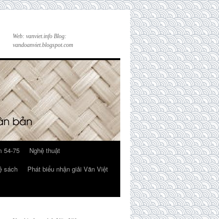
Web: vanviet.info Blog:
vandoanviet.blogspot.com
 54-75
Nghệ thuật
ệ sách
Phát biểu nhận giải Văn Việt