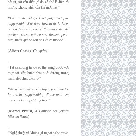
bất tử, tôi cần điều gì đó có thể là điên rồ
nhưng không phải của thế giới này.”
“Ce monde, tel qu’il est fait, n’est pas
supportable. J’ai donc besoin de la lune,
ou du
bonheur, ou de l’immortalité, de
quelque chose qui ne soit dement peut-
etre, mais qui
ne soit pas de ce monde.”
(
Albert Camus
,
Caligula
).
.
“Tất cả chúng ta, để có thể sống được với
thực tại, đều buộc phải nuôi dưỡng trong
mình đôi chút điên rồ.”
“Nous sommes tous obligés, pour rendre
la realite supportable, d’entretenir en
nous
quelques petites folies.”
(
Marcel Proust
,
À l’ombre des jeunes
filles en fleurs
)
.
“Nghệ thuật và không gì ngoài nghệ thuật,