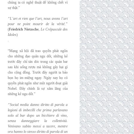
chúng ta có nghệ thuật để không chết vì
sự thật.”
“L’art et rien que l’art, nous avons l’art
pour ne point mourir de la vérité.”
(
Friedrich
Nietzsche
,
Le Crépuscule des
Idoles
)
.
“Mạng xã hội đã trao quyền phát ngôn
cho những đạo quân ngu dốt, những kẻ
trước đây chỉ tán dóc trong các quán bar
sau khi uống rượu mà không gây hại gì
cho cộng đồng. Trước đây người ta bảo
bọn họ im miệng ngay. Ngày nay họ có
quyền phát ngôn như một người đoạt giải
Nobel. Đây chính là sự xâm lăng của
những kẻ ngu dốt.”
“Social media danno diritto di parola a
legioni di imbecilli che prima parlavano
solo al
bar dopo un bicchiere di vino,
senza danneggiare la collettività.
Venivano subito messi a
tacere, mentre
ora hanno lo stesso diritto di parola di un