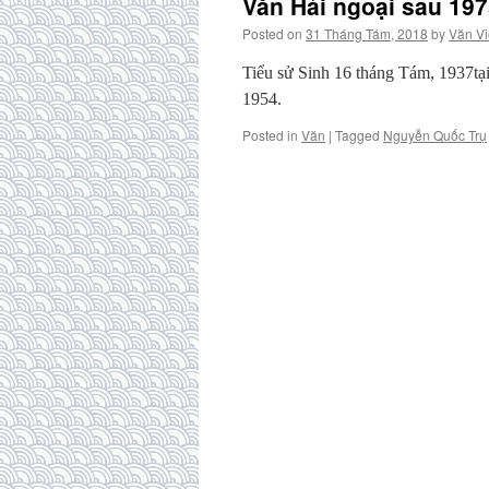
Văn Hải ngoại sau 197
Posted on
31 Tháng Tám, 2018
by
Văn Vi
Tiểu sử Sinh 16 tháng Tám, 1937
1954.
Posted in
Văn
|
Tagged
Nguyễn Quốc Trụ