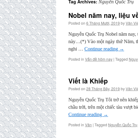
Tag Archives:
Nguyễn Quốc Trụ
Nobel năm nay, liệu v
Posted on
6 Tháng Mười, 2019
by
Văn Vi
Nguyễn Quốc Trụ Nobel năm nay, t
này…(*) Vào một ngày thứ Năm, thá
nghi …
Continue reading
→
Posted in
Vấn đề hôm nay
|
Tagged
Nguy
Viết là Khiếp
Posted on
28 Tháng Bảy, 2019
by
Văn Vi
Nguyễn Quốc Trụ Tôi trở nên khi
chầu trời, trên một chiếc tàu vượt
Continue reading
→
Posted in
Văn
|
Tagged
Nguyễn Quốc Trụ