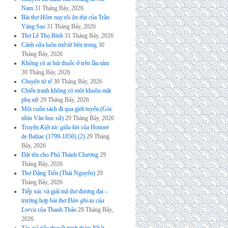
Nam
31 Tháng Bảy, 2026
Bài thơ
Hôm nay tôi ăn thịt
của Trần
Vàng Sao
31 Tháng Bảy, 2026
Thơ Lê Thọ Bình
31 Tháng Bảy, 2026
Cánh cửa luôn mở từ bên trong
30
Tháng Bảy, 2026
Không có ai hút thuốc ở trên lầu tám
30 Tháng Bảy, 2026
Chuyện tử tế
30 Tháng Bảy, 2026
Chiến tranh không có một khuôn mặt
phụ nữ
29 Tháng Bảy, 2026
Một cuốn sách đi qua giới tuyến (Góc
nhìn Văn học sử)
29 Tháng Bảy, 2026
Truyện
Kiệt tác giấu kín
của Honoré
de Balzac (1799-1850) (2)
29 Tháng
Bảy, 2026
Đặt tên cho Phủ Thành Chương
29
Tháng Bảy, 2026
Thơ Đặng Tiến (Thái Nguyên)
29
Tháng Bảy, 2026
Tiếp xúc và giải mã thơ đương đại –
trường hợp bài thơ
Đàn ghi-ta của
Lorca
của Thanh Thảo
28 Tháng Bảy,
2026