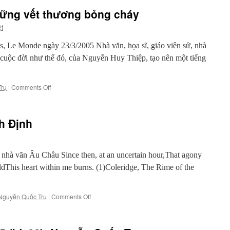
Khiếp
ững vết thương bỏng cháy
ệt
s, Le Monde ngày 23/3/2005 Nhà văn, họa sĩ, giáo viên sử, nhà
 cuộc đời như thế đó, của Nguyễn Huy Thiệp, tạo nên một tiếng
on
Trụ
|
Comments Off
Nguyễn
Huy
Thiệp,
h Định
những
vết
thương
bỏng
nhà văn Âu Châu Since then, at an uncertain hour,That agony
cháy
toldThis heart within me burns. (1)Coleridge, The Rime of the
on
Nguyễn Quốc Trụ
|
Comments Off
Võ
Phiến,
nhà