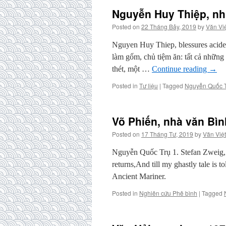
Nguyễn Huy Thiệp, nh
Posted on
22 Tháng Bảy, 2019
by
Văn Vi
Nguyen Huy Thiep, blessures acide
làm gốm, chủ tiệm ăn: tất cả những
thét, một …
Continue reading
→
Posted in
Tư liệu
|
Tagged
Nguyễn Quốc 
Võ Phiến, nhà văn Bìn
Posted on
17 Tháng Tư, 2019
by
Văn Việt
Nguyễn Quốc Trụ 1. Stefan Zweig, 
returns,And till my ghastly tale is 
Ancient Mariner.
Posted in
Nghiên cứu Phê bình
|
Tagged