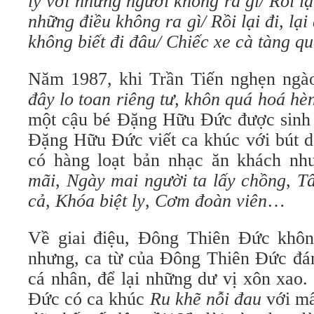
ly với những người không ra gì/ Rồi lạ
những điều không ra gì/ Rồi lại đi, lại
không biết đi đâu/ Chiếc xe cà tàng q
Năm 1987, khi Trần Tiến nghẹn ngà
đây lo toan riêng tư, khôn quá hoá hè
một cậu bé Đặng Hữu Đức được sinh r
Đặng Hữu Đức viết ca khúc với bút 
có hàng loạt bản nhạc ăn khách n
mãi
,
Ngày mai người ta lấy chồng
,
Tấ
cả
,
Khóa biệt ly
,
Cơm đoàn viên
…
Về giai điệu, Đông Thiên Đức khôn
nhưng, ca từ của Đông Thiên Đức đá
cá nhân, để lại những dư vị xôn xao
Đức có ca khúc
Ru khẽ nỗi đau
với mấ