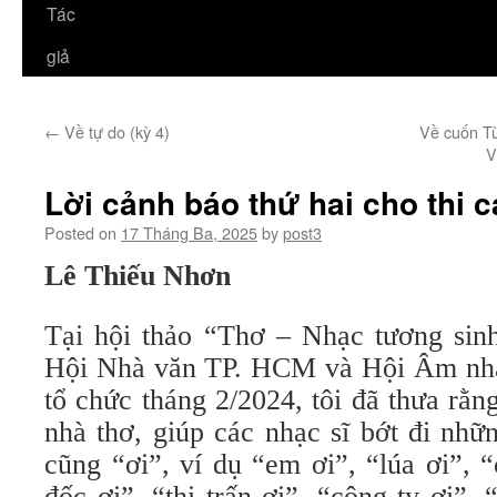
Tác
giả
←
Về tự do (kỳ 4)
Về cuốn Từ
V
Lời cảnh báo thứ hai cho thi c
Posted on
17 Tháng Ba, 2025
by
post3
Lê Thiếu Nhơn
Tại hội thảo “Thơ – Nhạc tương sin
Hội Nhà văn TP. HCM và Hội Âm nh
tổ chức tháng 2/2024, tôi đã thưa rằn
nhà thơ, giúp các nhạc sĩ bớt đi nhữn
cũng “ơi”, ví dụ “em ơi”, “lúa ơi”, 
đốc ơi”, “thị trấn ơi”, “công ty ơi”, 