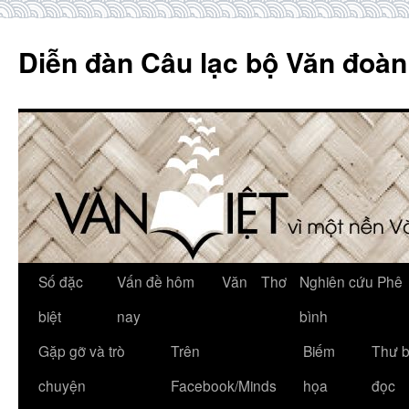
Skip
to
Diễn đàn Câu lạc bộ Văn đoàn
content
Số đặc
Vấn đề hôm
Văn
Thơ
Nghiên cứu Phê
biệt
nay
bình
Gặp gỡ và trò
Trên
Biếm
Thư 
chuyện
Facebook/Minds
họa
đọc