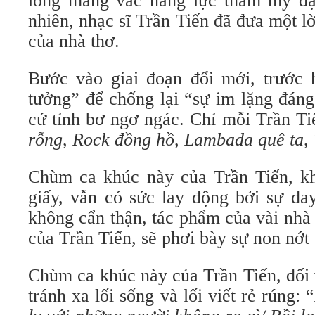
lòng mang vác năng lực thẩm mỹ đặ
nhiên, nhạc sĩ Trần Tiến đã đưa một lờ
của nhà thơ.
Bước vào giai đoạn đổi mới, trước h
tưởng” để chống lại “sự im lặng đáng
cứ tỉnh bơ ngơ ngác. Chỉ mỗi Trần Ti
rỗng
,
Rock đồng hồ
,
Lambada quê ta
,
Chùm ca khúc này của Trần Tiến, kh
giấy, vẫn có sức lay động bởi sự da
không cẩn thận, tác phẩm của vài nhà 
của Trần Tiến, sẽ phơi bày sự non nớt
Chùm ca khúc này của Trần Tiến, đối 
tránh xa lối sống và lối viết rẻ rúng: “