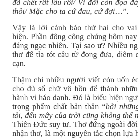
đã chết rất lâu rồi/ Vì đời còn đọa 
thôi/ Mặc cho ta cứ đau, cứ đợi
…”.
Vậy là lời cảnh báo thứ hai cho vai
hiện. Phần đông công chúng hôm nay 
đáng ngạc nhiên. Tại sao ư? Nhiều ng
thơ để tỉa tót câu từ đong đưa, diêm
cạn.
Thậm chí nhiều người viết còn uốn é
cho đủ số chữ vô hồn để thành nhữn
hành vi háo danh. Đó là biểu hiện ngườ
trọng phẩm chất bản thân “
bởi những
tôi, đến mây của trời cũng không thể 
Thiên Đức suy tư. Thơ đứng ngoài đời
nhận thơ, là một nguyên tắc chọn lựa 