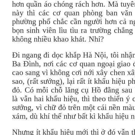
hơn quần áo chóng rách hơn. Mà tuyên
này thì các cơ quan phòng ban văn 
phường phố chắc cần người hơn cả ng
bọn sinh viên lìu tìu ra trường chẳn
không nhiều khao khát. Nhỉ?
Đi ngang đi dọc khắp Hà Nội, tôi nhận
Ba Đình, nơi các cơ quan ngoại giao 
cao sang vì không cơi nới xây chen xâ
sao, (rất sướng), lại rất ít khẩu hiệu
đỏ. Có mỗi chỗ lăng cụ Hồ đằng sau 
là vẫn hai khẩu hiệu, thì theo thiển ý 
sướng, vì chữ đỏ trên một cái nền mà
xám, dù khí thế như bất kì khẩu hiệu n
Nhưng ít khẩu hiệu mới thì ở đó vẫn 