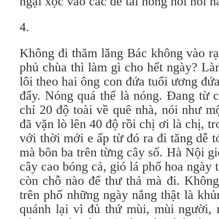
ngại xọc vào các đề tài nóng hôi hổi 
4.
Không đi thăm lăng Bác không vào rạ
phủ chùa thì làm gì cho hết ngày? Là
lôi theo hai ông con đứa tuổi ương đứ
đẩy. Nóng quá thể là nóng. Đang từ 
chỉ 20 độ toài về quê nhà, nói như 
đã vặn lò lên 40 độ rồi chị ơi là chị, t
với thời mới e ấp từ đó ra đi tăng dễ 
mà bôn ba trên từng cây số. Hà Nội g
cây cao bóng cả, gió lá phố hoa ngày
còn chỗ nào để thư thả mà đi. Không 
trên phố những ngày nắng thật là khủ
quánh lại vì đủ thứ mùi, mùi người, 