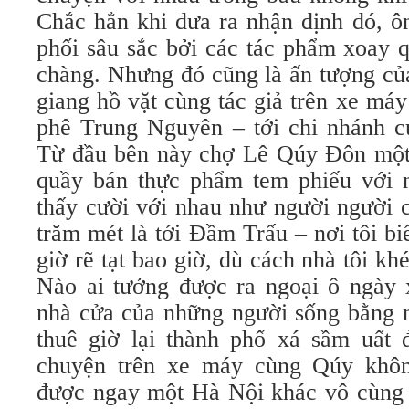
Chắc hẳn khi đưa ra nhận định đó, ôn
phối sâu sắc bởi các tác phẩm xoay 
chàng. Nhưng đó cũng là ấn tượng của
giang hồ vặt cùng tác giả trên xe má
phê Trung Nguyên – tới chi nhánh c
Từ đầu bên này chợ Lê Qúy Đôn một 
quầy bán thực phẩm tem phiếu với n
thấy cười với nhau như người người c
trăm mét là tới Đầm Trấu – nơi tôi b
giờ rẽ tạt bao giờ, dù cách nhà tôi kh
Nào ai tưởng được ra ngoại ô ngày 
nhà cửa của những người sống bằng n
thuê giờ lại thành phố xá sầm uất
chuyện trên xe máy cùng Qúy khôn
được ngay một Hà Nội khác vô cùng 