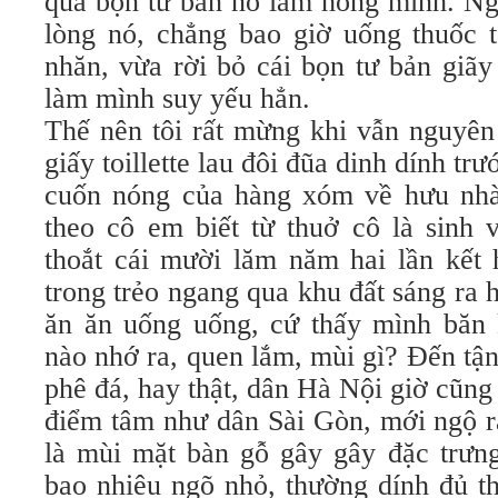
qua bọn tư bản nó làm hỏng mình. Ng
lòng nó, chẳng bao giờ uống thuốc 
nhăn, vừa rời bỏ cái bọn tư bản giãy
làm mình suy yếu hẳn.
Thế nên tôi rất mừng khi vẫn nguyên
giấy toillette lau đôi đũa dinh dính tr
cuốn nóng của hàng xóm về hưu nhà 
theo cô em biết từ thuở cô là sinh 
thoắt cái mười lăm năm hai lần kết
trong trẻo ngang qua khu đất sáng ra h
ăn ăn uống uống, cứ thấy mình băn 
nào nhớ ra, quen lắm, mùi gì? Đến tận
phê đá, hay thật, dân Hà Nội giờ cũng
điểm tâm như dân Sài Gòn, mới ngộ ra
là mùi mặt bàn gỗ gây gây đặc trưn
bao nhiêu ngõ nhỏ, thường dính đủ t