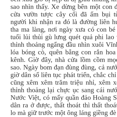
sao nhìn thấy. Xe dừng bên một con 
cửa vườn tược cây cối đã ấm bụi t
người khi nhận ra đó là đường liên h
tha ma làng, nơi ngày xưa có con b
tuổi lủi thủi gù lưng quét quả phi la
thỉnh thoảng ngẩng đầu nhìn xuôi Vĩn
lóa bóng cò, quên bẵng con rắn ho
kênh. Giờ đây, nhà cửa lồm cồm mọc 
sao. Ngày bom đạn đùng đùng, cả nước
giờ dân số liên tục phát triển, chắc c
cũng xêm xêm trăm triệu nhỉ, xêm x
thỉnh thoảng lại chực ục sang cái nư
Nước Việt, có mấy quần đảo Hoàng S
dân ra ở được, thất thoát thì thất thoá
lo mà giữ trước một ông láng giềng đè