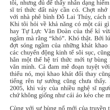
tôi, nhưng đủ để thấy nhân dạng hiếm
sĩ trí thức đất này cần có. Chợt nh
với nhà phê bình Đỗ Lai Thúy, cách 
Khi tôi hỏi về khả năng có một cái g
hay Tự Lực Văn Đoàn của thế kỉ vừ
ngâm mà rằng “khó”. Khó thật. Bởi l
đợt sóng ngầm của những khát khao ti
các chuyển động kinh tế sôi sục, cũn
hẳn một thế hệ trí thức mới tự bùng
văn minh. Cả đam mê đoạn tuyệt với
thiếu nó, mọi khao khát đổi thay cũn
tiếng rên tự sướng cũng chưa thấy
2005, khi váy của nhiều nghệ sĩ ngư
chứ không giống như cái áo kéo che 
Cùng với sự bùng nổ mới của truyền t