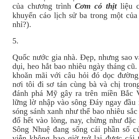
của chương trình
Cơm có thịt
liệu 
khuyến cáo lịch sử ba trong một của
nhỉ?).
5.
Quốc nước gia nhà. Đẹp, nhưng sao v
dụi, heo hắt bao nhiêu ngày tháng cũ
khoăn mãi với câu hỏi đó dọc đường
nơi tôi đi sơ tán cùng bà và chị tro
đánh phá Mỹ gây ra trên miền Bắc 
lững lờ nhập vào sông Đáy ngay đầu 
sóng sánh xanh như thể bao nhiêu sắ
đổ hết vào lòng, nay, chừng như đặc 
Sông Nhuệ đang sống cái phần số c
viễn không bao giờ trở lại được cái