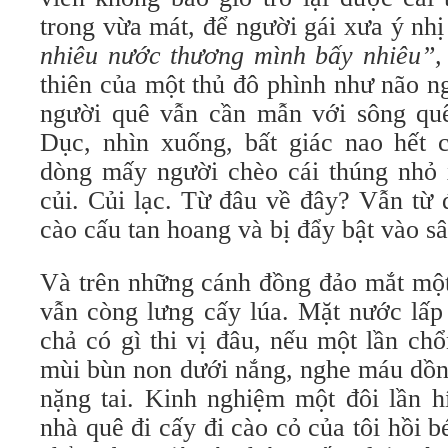
trong vừa mát, để người gái xưa ý nh
nhiêu nước thương mình bấy nhiêu”,
thiên của một thủ đô phình như não n
người quê vẫn cần mẫn với sông qu
Dục, nhìn xuống, bất giác nao hết c
dòng mấy người chèo cái thúng nhỏ
củi. Củi lạc. Từ đâu về đây? Vẫn từ 
cào cấu tan hoang và bị đẩy bật vào s
Và trên những cánh đồng đảo mắt một
vẫn còng lưng cấy lúa. Mặt nước lấp 
chả có gì thi vị đâu, nếu một lần c
mùi bùn non dưới nắng, nghe máu dồn
nặng tai. Kinh nghiệm một đôi lần h
nhà quê đi cấy đi cào cỏ của tôi hồi b