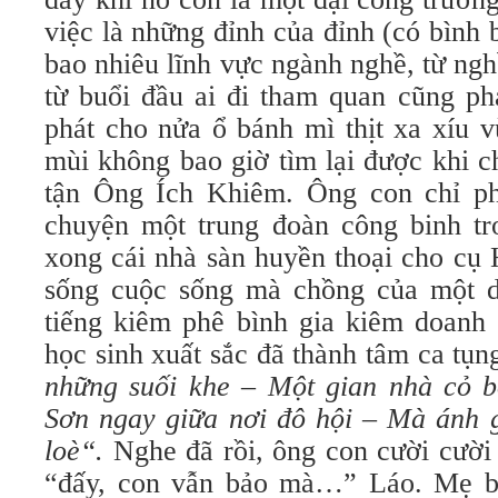
việc là những đỉnh của đỉnh (có bình
bao nhiêu lĩnh vực ngành nghề, từ ng
từ buổi đầu ai đi tham quan cũng ph
phát cho nửa ổ bánh mì thịt xa xíu 
mùi không bao giờ tìm lại được khi c
tận Ông Ích Khiêm. Ông con chỉ ph
chuyện một trung đoàn công binh t
xong cái nhà sàn huyền thoại cho cụ
sống cuộc sống mà chồng của một d
tiếng kiêm phê bình gia kiêm doanh 
học sinh xuất sắc đã thành tâm ca tụ
những suối khe – Một gian nhà cỏ 
Sơn ngay giữa nơi đô hội – Mà ánh 
loè“.
Nghe đã rồi, ông con cười cười 
“đấy, con vẫn bảo mà…” Láo. Mẹ bi