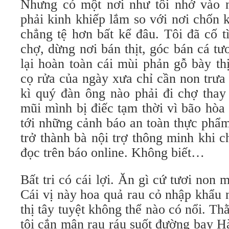
Nhưng có một nơi như tôi nhớ vào 
phải kinh khiếp lắm so với nơi chốn k
chẳng tệ hơn bất kể đâu. Tôi đã cố t
chợ, dừng nơi bán thịt, góc bán cá t
lại hoàn toàn cái mùi phản gỗ bày th
cọ rửa của ngày xưa chỉ cần non trưa
kì quý đàn ông nào phải đi chợ thay
mũi mình bị điếc tạm thời vì bão hò
tới những cảnh báo an toàn thực phẩ
trở thành bà nội trợ thông minh khi 
đọc trên báo online. Không biết…
Bất tri có cái lợi. Ăn gì cứ tươi non
Cái vị này hoa quả rau cỏ nhập khẩu 
thị tây tuyệt không thể nào có nổi. Th
tôi cắn mận rau ráu suốt đường bay H