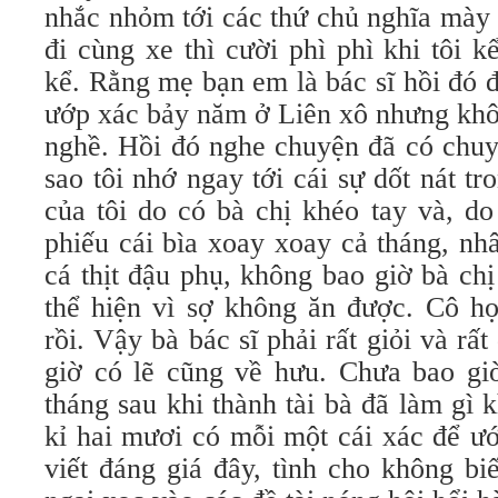
nhắc nhỏm tới các thứ chủ nghĩa mày
đi cùng xe thì cười phì phì khi tôi 
kể. Rằng mẹ bạn em là bác sĩ hồi đó 
ướp xác bảy năm ở Liên xô nhưng khô
nghề. Hồi đó nghe chuyện đã có chuyê
sao tôi nhớ ngay tới cái sự dốt nát 
của tôi do có bà chị khéo tay và, do
phiếu cái bìa xoay xoay cả tháng, n
cá thịt đậu phụ, không bao giờ bà c
thể hiện vì sợ không ăn được. Cô họ
rồi. Vậy bà bác sĩ phải rất giỏi và rấ
giờ có lẽ cũng về hưu. Chưa bao giờ
tháng sau khi thành tài bà đã làm gì 
kỉ hai mươi có mỗi một cái xác để ướ
viết đáng giá đây, tình cho không b