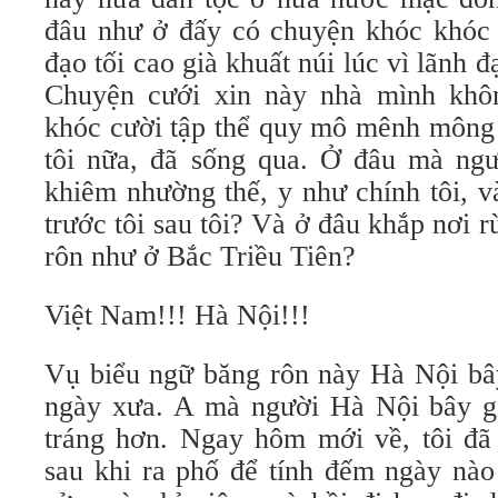
đâu như ở đấy có chuyện khóc khóc c
đạo tối cao già khuất núi lúc vì lãnh đ
Chuyện cưới xin này nhà mình khô
khóc cười tập thể quy mô mênh mông 
tôi nữa, đã sống qua. Ở đâu mà ngư
khiêm nhường thế, y như chính tôi, và
trước tôi sau tôi? Và ở đâu khắp nơi 
rôn như ở Bắc Triều Tiên?
Việt Nam!!! Hà Nội!!!
Vụ biểu ngữ băng rôn này Hà Nội bâ
ngày xưa. A mà người Hà Nội bây gi
tráng hơn. Ngay hôm mới về, tôi đã
sau khi ra phố để tính đếm ngày nào 