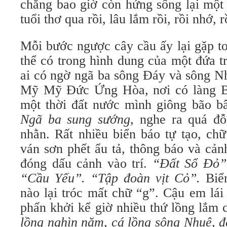
chẳng bao giờ còn hứng sống lại một
tuổi thơ qua rồi, lâu lắm rồi, rồi nhớ, 
Mỗi bước ngược cây cầu ấy lại gặp t
thể có trong hình dung của một đứa t
ai có ngờ ngã ba sông Đáy và sông N
Mỹ Mỹ Đức Ứng Hòa, nơi có làng Ba 
một thời đất nước mình giông bão bâ
Ngã ba sung sướng
, nghe ra quá đ
nhằn. Rất nhiều biển báo tự tạo, ch
ván sơn phết ẩu tả, thông báo và cản
đóng dấu cảnh vào trí.
“Đất Sổ Đỏ”.
“Cầu Yếu”. “Tập đoàn vịt Cỏ”.
Bi
nào lại tróc mất chữ “g”. Cậu em lái
phấn khởi kể giờ nhiều thứ lồng lắm 
lồng nghìn năm, cá lồng sông Nhuệ, 