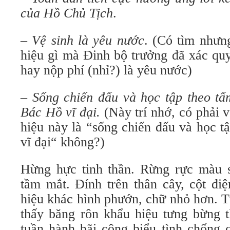
của Hồ Chủ Tịch
.
–
Vệ sinh là yêu nước
. (Có tìm nhưn
hiệu gì mà Đinh bộ trưởng đã xác quy
hay nộp phí (nhỉ?) là yêu nước)
–
Sống chiến đấu và học tập theo t
Bác Hồ vĩ đại.
(Này trí nhớ, có phải 
hiệu này là “sống chiến đấu và học 
vĩ đại“ không?)
Hừng hực tinh thần. Rừng rực màu 
tầm mắt. Đính trên thân cây, cột đi
hiệu khác hình phướn, chữ nhỏ hơn. T
thấy băng rôn khẩu hiệu tưng bừng 
tuần hành bãi công biểu tình chống 