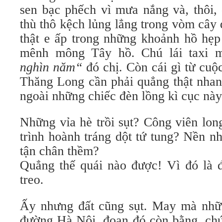
sen bạc phếch vì mưa nắng và, thôi,
thù thô kệch lủng lẳng trong vòm cây
thật e ấp trong những khoảnh hồ hẹp
mênh mông Tây hồ. Chú lái taxi 
nghìn năm“
đó chị. Còn cái gì từ cu
Thăng Long cần phải quẳng thật nhan
ngoài những chiếc đèn lồng kì cục nà
Những vỉa hè trồi sụt? Công viên lo
trình hoành tráng dột tứ tung? Nền nh
tận chân thềm?
Quẳng thế quái nào được! Vì đó là đ
treo.
Ấy nhưng đất cũng sụt. May mà nhữn
đường Hà Nội, đoạn đó còn bằng, chứ 