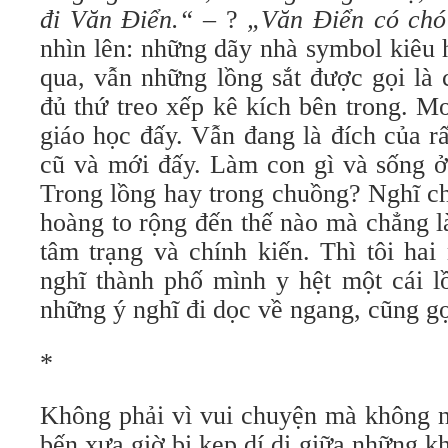
đi Văn Điển.“
– ?
„Văn Điển có chó
nhìn lên: những dãy nhà symbol kiêu 
qua, vẫn những lồng sắt được gọi là 
đủ thứ treo xếp kê kích bên trong. M
giáo học đấy. Vẫn đang là đích của r
cũ và mới đấy. Làm con gì và sống ở
Trong lồng hay trong chuồng? Nghĩ ch
hoàng to rộng đến thế nào mà chẳng l
tâm trạng và chính kiến. Thì tôi ha
nghĩ thành phố mình y hệt một cái l
những ý nghĩ đi dọc về ngang, cũng gọi
*
Không phải vì vui chuyện mà không 
bến xưa giờ bị kẹp dí dị giữa những k