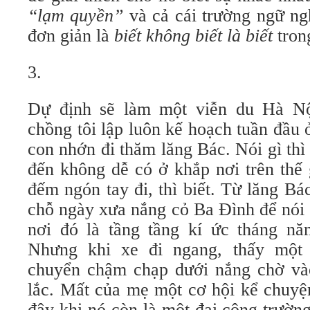
“lạm quyền”
và cả cái trường ngữ ng
đơn giản là
biết không biết là biết
trong
3.
Dự định sẽ làm một viễn du Hà N
chồng tôi lập luôn kế hoạch tuần đầu
con nhớn đi thăm lăng Bác. Nói gì thì
đến không dễ có ở khắp nơi trên thế 
đếm ngón tay đi, thì biết. Từ lăng B
chỗ ngày xưa nắng cỏ Ba Đình để nói 
nơi đó là tầng tầng kí ức tháng n
Nhưng khi xe đi ngang, thấy một
chuyển chậm chạp dưới nắng chờ và
lắc. Mất của mẹ một cơ hội kể chuyệ
đây khi nó còn là một đại công trườ