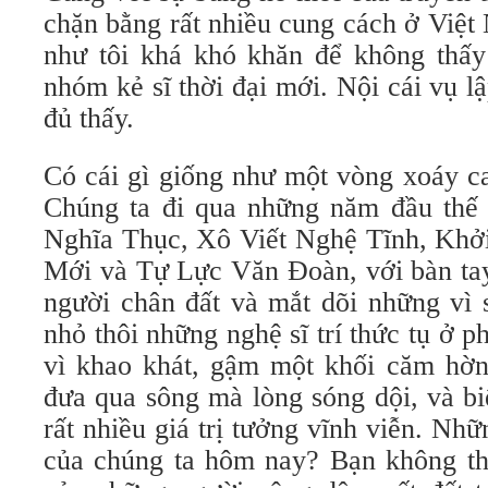
chặn bằng rất nhiều cung cách ở Việt
như tôi khá khó khăn để không thấy
nhóm kẻ sĩ thời đại mới. Nội cái vụ l
đủ thấy.
Có cái gì giống như một vòng xoáy ca
Chúng ta đi qua những năm đầu thế
Nghĩa Thục, Xô Viết Nghệ Tĩnh, Kh
Mới và Tự Lực Văn Đoàn, với bàn ta
người chân đất và mắt dõi những vì 
nhỏ thôi những nghệ sĩ trí thức tụ ở 
vì khao khát, gậm một khối căm hờn
đưa qua sông mà lòng sóng dội, và bi
rất nhiều giá trị tưởng vĩnh viễn. Nh
của chúng ta hôm nay? Bạn không th