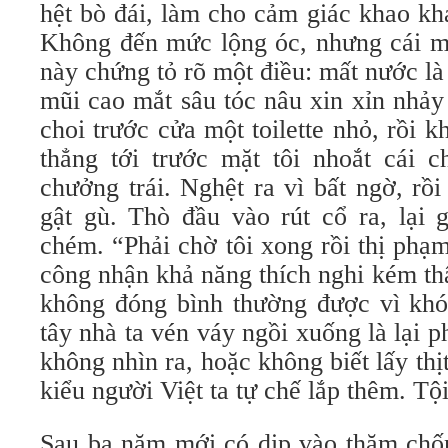
hệt bò đái, làm cho cảm giác khao kh
Không đến mức lộng óc, nhưng cái mù
này chứng tỏ rõ một điều: mất nước l
mũi cao mắt sâu tóc nâu xin xỉn nhảy
choi trước cửa một toilette nhỏ, rồi k
thẳng tới trước mặt tôi nhoắt cái c
chưởng trái. Nghệt ra vì bất ngờ, rồi 
gật gù. Thò đầu vào rút cổ ra, lại 
chém. “Phải chờ tôi xong rồi thị phạ
công nhận khả năng thích nghi kém thậ
không đóng bình thường được vì khó
tây nhà ta vén váy ngồi xuống là lại p
không nhìn ra, hoặc không biết lấy thịt
kiểu người Việt ta tự chế lắp thêm. Tội
Sau ba năm mới có dịp vào thăm chốn