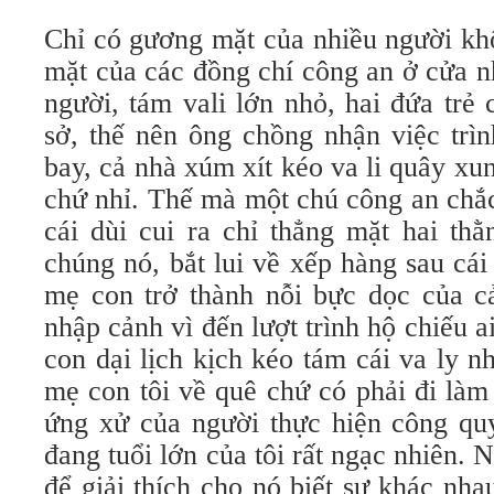
Chỉ có gương mặt của nhiều người kh
mặt của các đồng chí công an ở cửa n
người, tám vali lớn nhỏ, hai đứa trẻ 
sở, thế nên ông chồng nhận việc trì
bay, cả nhà xúm xít kéo va li quây x
chứ nhỉ. Thế mà một chú công an chắc
cái dùi cui ra chỉ thẳng mặt hai th
chúng nó, bắt lui về xếp hàng sau cá
mẹ con trở thành nỗi bực dọc của c
nhập cảnh vì đến lượt trình hộ chiếu a
con dại lịch kịch kéo tám cái va ly 
mẹ con tôi về quê chứ có phải đi làm
ứng xử của người thực hiện công qu
đang tuổi lớn của tôi rất ngạc nhiên. 
để giải thích cho nó biết sự khác nha