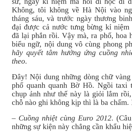
sử, ngày kỉ niệm mà hồi đi học đi d
Không, tôi không về Hà Nội vào ng
tháng sáu, và trước ngày thương binh
đại được cả nước tưng bừng kỉ niệm c
đã lại phắn rồi. Vậy mà, ra phố, hoa 
biểu ngữ, nội dung vô cùng phong ph
hãy quyết tâm hưởng ứng cuồng nhiệt
theo
.
Đây! Nội dung những dòng chữ vàng
phố quanh quanh Bờ Hồ. Ngồi taxi 
chụp ảnh như thế này là giỏi lắm rồi
chỗ nào ghi không kịp thì là ba chấm.
–
Cuồng nhiệt cùng Euro 2012
. (Câu
những sự kiện này chẳng cần khẩu hiệ