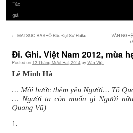
Tác
giả
←
MATSUO BASHÔ Bậc Đại Sư Haiku
VĂN NGHỆ
(
Đi. Ghi. Việt Nam 2012, mùa h
Posted on
12 Tháng Mười Hai, 2014
by
Văn Việt
Lê Minh Hà
… Mỗi bước thêm yêu Người… Tổ Qu
… Người ta còn muốn gì Người nữ
Quang Vũ)
1.