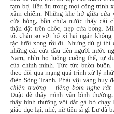
tạm bợ, liều ẩu trong mọi công trình 
xâm chiếm. Những khe hở giữa cửa 
cửa hỏng, bồn chứa nước thấy cái ch
thận đặt trên chốc, nẹp cửa bong. Mì
tốt chán so với hố xí hai ngăn không
tặc lưỡi xong rồi đi. Nhưng dù gì thì
những cái cửa đầu tiên người nước ng
Nam, nhìn họ luống cuống thế, tự dư
của chính mình. Tức tức buồn buồn. 
theo dõi qua mạng quá trình xử lý nh
điện Sông Tranh. Phải vội vàng huy 
chiến trường – tiếng bom nghe rất
Duật để thấy mình vẫn bình thường
thấy bình thường vội dắt gà bò chạy 
giáo dục lại, nhé, nữ tiến sĩ gì Lư đã b