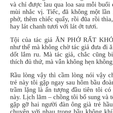
và chỉ được lau qua loa sau mỗi buổi
mùi nhắc vị. Tiếc, đã không một lần
phở, thêm chiếc quẩy, rồi đũa rồi thìa
hay lát chanh tươi với lát ớt tươi.
Tội của tác giả ĂN PHỞ RẤT KH
như thế mà không chờ tác giả đưa đi 
dốt lắm ru. Mà tác giả, chắc cũng bi
thích đủ thứ, mà vẫn không hẹn không 
Rầu lòng vậy thì cầm lòng nói vậy c
trẻ này tôi gặp ngay sau hôm bầu đoà
trầm lặng là ấn tượng đầu tiên tôi c
này. Lịch lãm – chồng tôi bổ sung và t
gặp gỡ hai người đàn ông già trẻ hầ
chuyện với nhau trong bầu không khí 