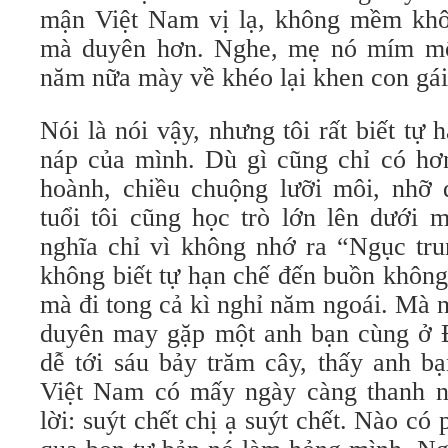
mận Việt Nam vị lạ, không mềm khô
mà duyên hơn. Nghe, mẹ nó mím mô
năm nữa mày về khéo lại khen con gá
Nói là nói vậy, nhưng tôi rất biết tự 
náp của mình. Dù gì cũng chỉ có hơ
hoành, chiều chuộng lưỡi môi, nhỡ 
tuổi tôi cũng học trò lớn lên dưới 
nghĩa chỉ vì không nhớ ra “Ngục tru
không biết tự hạn chế đến buồn không
mà đi tong cả kì nghỉ năm ngoái. Mà 
duyên may gặp một anh bạn cùng ở 
dễ tới sáu bảy trăm cây, thấy anh b
Việt Nam có mấy ngày càng thanh nữ
lời: suýt chết chị ạ suýt chết. Nào có