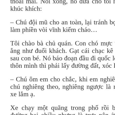
thoải mái. Nói xong, nó đưa cho tôi
khúc khích:
– Chú đội mũ cho an toàn, lại tránh b
làm phiền vòi vĩnh kiếm cháo…
Tôi chào bà chủ quán. Con chó mực 
ẳng như đuổi khách. Gạt cái chạc kê 
sau con bé. Nó báo đoạn đầu đi quốc l
thôn mình thì phải lấy đường đất, xóc
– Chú ôm em cho chắc, khi em nghiên
chú nghiêng theo, nghiêng ngược là 
xe lắm ạ.
Xe chạy một quãng trong phố rồi b