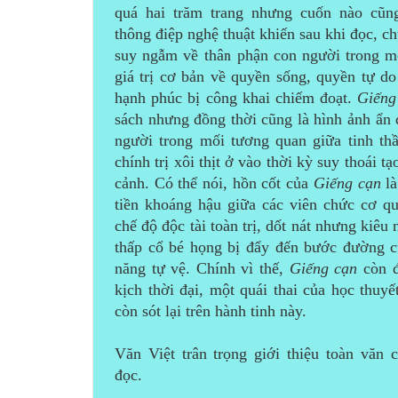
quá hai trăm trang nhưng cuốn nào cũ
thông điệp nghệ thuật khiến sau khi đọc, ch
suy ngẫm về thân phận con người trong m
giá trị cơ bản về quyền sống, quyền tự d
hạnh phúc bị công khai chiếm đoạt.
Giếng
sách nhưng đồng thời cũng là hình ảnh ẩn 
người trong mối tương quan giữa tinh th
chính trị xôi thịt ở vào thời kỳ suy thoái t
cảnh. Có thể nói, hồn cốt của
Giếng cạn
là
tiền khoáng hậu giữa các viên chức cơ q
chế độ độc tài toàn trị, dốt nát nhưng kiêu
thấp cổ bé họng bị đẩy đến bước đường 
năng tự vệ. Chính vì thế,
Giếng cạn
còn đ
kịch thời đại, một quái thai của học thuyế
còn sót lại trên hành tinh này.
Văn Việt trân trọng giới thiệu toàn văn 
đọc.