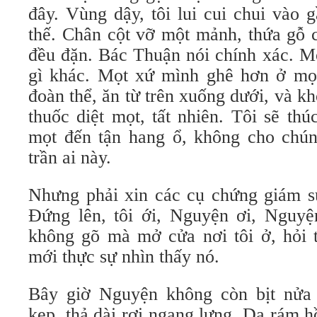
đây. Vùng dậy, tôi lui cui chui vào 
thế. Chân cột vỡ một mảnh, thứa gỗ c
đều đặn. Bác Thuận nói chính xác. M
gì khác. Mọt xứ mình ghê hơn ở mọ
đoàn thể, ăn từ trên xuống dưới, và kh
thuốc diệt mọt, tất nhiên. Tôi sẽ th
mọt đến tận hang ổ, không cho chúng
trần ai này.
Nhưng phải xin các cụ chứng giám sự
Đứng lên, tôi ới, Nguyện ơi, Nguyện
không gõ mà mở cửa nơi tôi ở, hỏi t
mới thực sự nhìn thấy nó.
Bây giờ Nguyện không còn bịt nửa 
kẹp, thả dài rơi ngang lưng. Da rám h