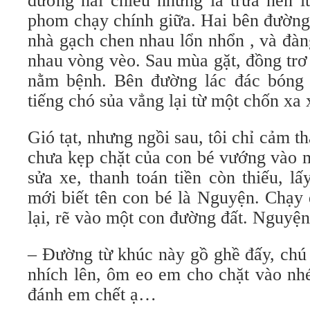
đường hai chiều nhưng là trưa nên í
phom chạy chính giữa. Hai bên đường
nhà gạch chen nhau lổn nhổn , và đàn
nhau vòng vèo. Sau mùa gặt, đồng trơ
nằm bệnh. Bên đường lác đác bóng 
tiếng chó sủa vẳng lại từ một chốn xa
Gió tạt, nhưng ngồi sau, tôi chỉ cảm t
chưa kẹp chặt của con bé vướng vào m
sửa xe, thanh toán tiền còn thiếu, lấy
mới biết tên con bé là Nguyện. Chạy
lại, rẽ vào một con đường đất. Nguyện
– Đường từ khúc này gồ ghề đấy, chú 
nhích lên, ôm eo em cho chặt vào nh
đánh em chết ạ…