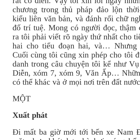
rất cổ điển. Vậy tôi xin lỗi ngay nhữ
chương trong thủ pháp đảo lộn thời
kiểu liên văn bản, và đánh rối chữ ng
đố trí tuệ. Mong có người đọc, thậm 
ra tôi phải viết rõ ngày thứ nhất cho 
hai cho tiểu đoạn hai, và… Nhưng 
Cuối cùng tôi cũng xin phép cho tôi 
danh trong câu chuyện tôi kể như Vụ
Diễn, xóm 7, xóm 9, Văn Ấp… Những
có thể khác và ở mọi nơi trên đất nước
MỘT
Xuất phát
Đi mất ba giờ mới tới bến xe Nam Đ