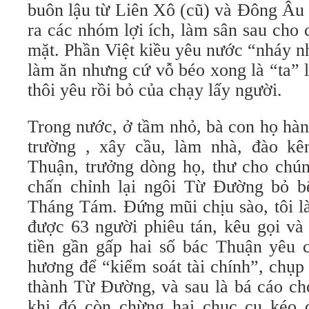
buôn lậu từ Liên Xô (cũ) và Đông Âu 
ra các nhóm lợi ích, làm sân sau cho
mặt. Phần Việt kiều yêu nước “nháy n
làm ăn nhưng cứ vỗ béo xong là “ta” l
thôi yêu rồi bỏ của chạy lấy người.
Trong nước, ở tầm nhỏ, bà con họ hàn
trường , xây cầu, làm nhà, đào k
Thuận, trưởng dòng họ, thư cho chún
chấn chỉnh lại ngôi Từ Đường bỏ b
Tháng Tám. Đứng mũi chịu sào, tôi l
được 63 người phiêu tán, kêu gọi và
tiền gần gấp hai số bác Thuận yêu c
hương để “kiểm soát tài chính”, chụ
thành Từ Đường, và sau là bá cáo ch
khi đó còn chừng hai chục cụ kéo 