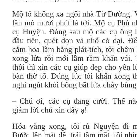
Mộ tổ không xa ngôi nhà Từ Đường. V
lần mò mươi phút là tới. Mộ cụ Phủ n
cụ Huyện. Đàng sau mộ các cụ ông l
đầu tiên, quét dọn và nhổ cỏ dại. Để
cắm hoa làm bằng plát-tích, tôi châm
xong lửa rồi mới lầm rầm khấn vái. T
thôi thì xin các cụ giúp dẹp cho yên
bàn thờ tổ. Đúng lúc tôi khấn xong 
nghi ngút khói bỗng bắt lửa cháy bùng
– Chú ơi, các cụ đang cười. Thế n
giám lời chú xin đấy ạ!
Hóa vàng xong, tôi rủ Nguyện đi 
Bước lên mặt đê, trải tầm mắt, tôi nhì