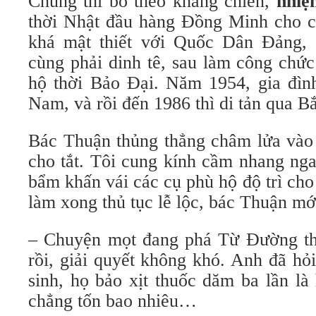
Chung thì bỏ theo kháng chiến,
nhiệ
thời Nhật đầu hàng Đồng Minh cho 
khá mật thiết với Quốc Dân Đảng, 
cùng phải dinh tê, sau làm công chứ
hộ thời Bảo Đại. Năm 1954, gia đình
Nam, và rồi đến 1986 thì di tản qua B
Bác Thuận thủng thẳng châm lửa vào 
cho tắt. Tôi cung kính cầm nhang ng
bẩm khấn vái các cụ phù hộ độ trì cho
làm xong thủ tục lễ lộc, bác Thuận mớ
– Chuyện mọt đang phá Từ Đường th
rồi, giải quyết không khó. Anh đã hỏ
sinh, họ bảo xịt thuốc dăm ba lần là 
chẳng tốn bao nhiêu…