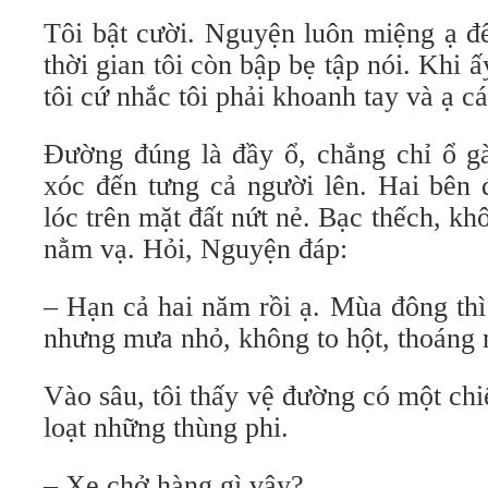
Tôi bật cười. Nguyện luôn miệng ạ đ
thời gian tôi còn bập bẹ tập nói. Khi 
tôi cứ nhắc tôi phải khoanh tay và ạ c
Đường đúng là đầy ổ, chẳng chỉ ổ gà
xóc đến tưng cả người lên. Hai bên 
lóc trên mặt đất nứt nẻ. Bạc thếch, kh
nằm vạ. Hỏi, Nguyện đáp:
– Hạn cả hai năm rồi ạ. Mùa đông thì
nhưng mưa nhỏ, không to hột, thoáng m
Vào sâu, tôi thấy vệ đường có một chi
loạt những thùng phi.
– Xe chở hàng gì vậy?