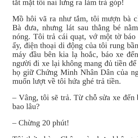
tắt mặt tối nai lưng ra làm trả góp!
Mồ hôi vã ra như tắm, tôi mượn bà c
Bà đưa, nhưng lát sau thằng bé nằm
nóng. Tôi trả cái quạt, vớ một tờ báo
ấy, điện thoại di động của tôi rung bầ
máy đầu bên kia lạ hoắc, báo xe đến
người đi xe lại không mang đủ tiền để 
họ giữ Chứng Minh Nhân Dân của ngườ
muốn lượt về tôi hứa ghé trả tiền.
– Vâng, tôi sẽ trả. Từ chỗ sửa xe đế
bao lâu?
– Chừng 20 phút!