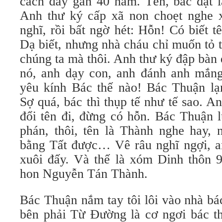
cách đây gần 40 năm. Tên, bác đặt 
Anh thư ký cấp xã non choẹt nghe 
nghĩ, rồi bất ngờ hét: Hỗn! Có biết t
Dạ biết, nhưng nhà cháu chỉ muốn tỏ 
chúng ta mà thôi. Anh thư ký đập bàn q
nó, anh dạy con, anh đánh anh mắng,
yêu kính Bác thế nào! Bác Thuận lạ
Sợ quá, bác thì thụp tế như tế sao. An
đổi tên đi, đừng có hỗn. Bác Thuận 
phán, thôi, tên là Thành nghe hay,
bằng Tất được… Vê râu nghĩ ngợi, an
xuôi đấy. Và thế là xóm Dinh thôn 9
hon Nguyễn Tán Thành.
Bác Thuận nắm tay tôi lôi vào nhà bá
bên phải Từ Đường là cơ ngơi bác th