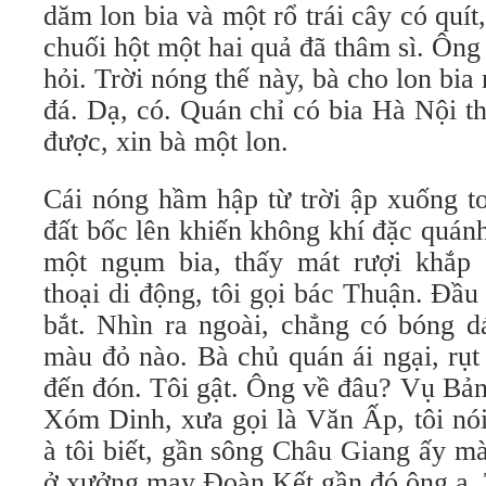
dăm lon bia và một rổ trái cây có quít
chuối hột một hai quả đã thâm sì. Ôn
hỏi. Trời nóng thế này, bà cho lon bi
đá. Dạ, có. Quán chỉ có bia Hà Nội t
được, xin bà một lon.
Cái nóng hầm hập từ trời ập xuống to
đất bốc lên khiến không khí đặc quánh 
một ngụm bia, thấy mát rượi khắp 
thoại di động, tôi gọi bác Thuận. Đầ
bắt. Nhìn ra ngoài, chẳng có bóng 
màu đỏ nào. Bà chủ quán ái ngại, rụt
đến đón. Tôi gật. Ông về đâu? Vụ Bản
Xóm Dinh, xưa gọi là Văn Ấp, tôi nói
à tôi biết, gần sông Châu Giang ấy mà
ở xưởng may Đoàn Kết gần đó ông ạ. 