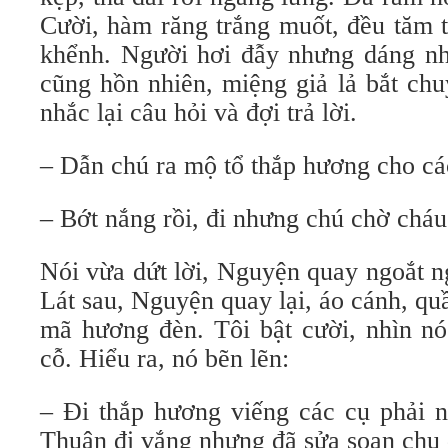
Cười, hàm răng trắng muốt, đều tăm t
khểnh. Người hơi đẫy nhưng dáng nh
cũng hồn nhiên, miệng giả lả bắt chu
nhắc lại câu hỏi và đợi trả lời.
– Dẫn chú ra mộ tổ thắp hương cho các
– Bớt nắng rồi, đi nhưng chú chờ chá
Nói vừa dứt lời, Nguyện quay ngoắt n
Lát sau, Nguyện quay lại, áo cánh, qu
mã hương đèn. Tôi bật cười, nhìn nó
cỗ. Hiểu ra, nó bẽn lẽn:
– Đi thắp hương viếng các cụ phải
Thuận đi vắng nhưng đã sửa soạn chu đ