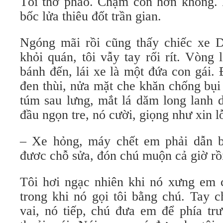
Tôi thở phào. Chậm còn hơn không. N
bốc lửa thiêu đốt trần gian.
Ngóng mãi rồi cũng thấy chiếc xe 
khỏi quán, tôi vẫy tay rối rít. Vòng l
bánh đến, lái xe là một đứa con gái.
đen thùi, nửa mặt che khăn chống bụi
túm sau lưng, mắt lá dăm long lanh 
đầu ngọn tre, nó cười, giọng như xin lỗ
– Xe hỏng, máy chết em phải dẫn b
đươc chỗ sửa, đón chú muộn cả giờ rồi
Tôi hơi ngạc nhiên khi nó xưng em
trong khi nó gọi tôi bằng chú. Tay c
vai, nó tiếp, chú đưa em để phía tr