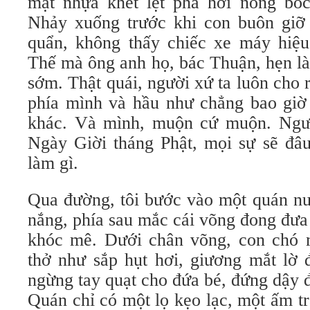
mặt nhựa khét lẹt phà hơi nóng bốc
Nhảy xuống trước khi con buôn giỡ 
quẩn, không thấy chiếc xe máy hiệ
Thế mà ông anh họ, bác Thuận, hẹn là
sớm. Thật quái, người xứ ta luôn cho 
phía mình và hầu như chẳng bao giờ 
khác. Và mình, muộn cứ muộn. Ngườ
Ngày Giời tháng Phật, mọi sự sẽ đâu
làm gì.
Qua đường, tôi bước vào một quán nư
nắng, phía sau mắc cái võng đong đưa
khóc mê. Dưới chân võng, con chó 
thở như sắp hụt hơi, giương mắt lờ 
ngừng tay quạt cho đứa bé, đứng dậy 
Quán chỉ có một lọ kẹo lạc, một ấm t