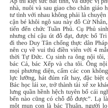
Ấp thì kiệt sức bất tỉnh, và được vị 
nhà, nuôi và sau giao cho chân giáo h
tư tình với nhau không phải là chuyện 
cận bé khôi ngô sau này đỗ Cử Nhân,
tiến đến chức Tuần Phủ. Cụ Phủ sin
nhưng chỉ cậu út đỗ đạt, được bổ Tr
đi theo Duy Tân chống thực dân Pháp
nên cụ về vui thú điền viên với 4 m
thời Tự Đức. Cụ sinh ra ông nội tôi, 
bác Cả, bác Xếp và cha tôi. Ông nội
mọi phương diện, cấm các con không
lực lưỡng, hát đúm rất hay, đặc biệt
Bác học lái xe, trở thành tài xế xe kh
lưng quần hềnh hệch tuyên bố cái ng
bến nào cũng có chỗ đỗ được”. Lạ là
một mụn con là bác Thuận, người l