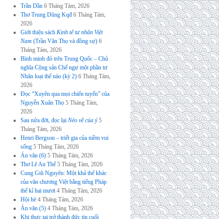
Trần Dần
6 Tháng Tám, 2026
Thơ Trung Dũng Kqđ
6 Tháng Tám,
2026
Giới thiệu sách
Kinh tế tư nhân Việt
Nam
(Trần Văn Thọ và đồng sự)
6
Tháng Tám, 2026
Bình minh đỏ trên Trung Quốc – Chủ
nghĩa Cộng sản Chế ngự một phần tư
Nhân loại thế nào (kỳ 2)
6 Tháng Tám,
2026
Đọc “Xuyên qua mọi chiến tuyến” của
Nguyễn Xuân Thọ
5 Tháng Tám,
2026
Sau nửa đời, đọc lại
Nẻo về của ý
5
Tháng Tám, 2026
Henri Bergson – triết gia của niềm vui
sống
5 Tháng Tám, 2026
Án văn (6)
5 Tháng Tám, 2026
Thơ Lê An Thế
5 Tháng Tám, 2026
Cung Giũ Nguyên: Một khả thể khác
của văn chương Việt bằng tiếng Pháp
thế kỉ hai mươi
4 Tháng Tám, 2026
Hội hè
4 Tháng Tám, 2026
Án văn (5)
4 Tháng Tám, 2026
Khi thực tại trở thành đức tin cuối