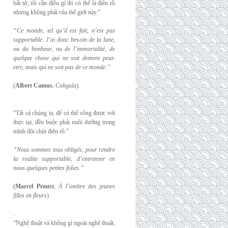
bất tử, tôi cần điều gì đó có thể là điên rồ
nhưng không phải của thế giới này.”
“Ce monde, tel qu’il est fait, n’est pas
supportable. J’ai donc besoin de la lune,
ou du
bonheur, ou de l’immortalité, de
quelque chose qui ne soit dement peut-
etre, mais qui
ne soit pas de ce monde.”
(
Albert Camus
,
Caligula
).
.
“Tất cả chúng ta, để có thể sống được với
thực tại, đều buộc phải nuôi dưỡng trong
mình đôi chút điên rồ.”
“Nous sommes tous obligés, pour rendre
la realite supportable, d’entretenir en
nous
quelques petites folies.”
(
Marcel Proust
,
À l’ombre des jeunes
filles en fleurs
)
.
“Nghệ thuật và không gì ngoài nghệ thuật,