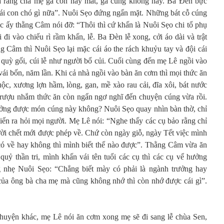
 gã rằng cha mẹ gã còn hay mất, gã cũng không hay. Ba Đèn bực
cái con chó gì nữa”. Nuôi Sẹo đứng ngẩn mặt. Những bát cỗ cúng
úc ấy thằng Câm nói đỡ: “Thôi thì cứ khấn là Nuôi Sẹo chi tổ phụ
đi vào chiếu rì rầm khấn, lễ. Ba Đèn lễ xong, cởi áo dài và trật
 Câm thì Nuôi Sẹo lại mặc cái áo the rách khuỷu tay và đội cái
 quỳ gối, cúi lễ như người bổ củi. Cuối cùng đến mẹ Lê ngồi vào
ái bốn, năm lần. Khi cả nhà ngồi vào bàn ăn cơm thì mọi thức ăn
uộc, xương lợn hầm, lòng, gan, mề xào rau cải, đĩa xôi, bát nước
ượu nhắm thức ăn còn ngẩn ngơ nghĩ đến chuyện cúng vừa rồi.
ưởng được món cúng này không? Nuôi Sẹo quay nhìn bàn thờ, chỉ
kiến ra hỏi mọi người. Mẹ Lê nói: “Nghe thấy các cụ bảo rằng chỉ
ời chết mới được phép về. Chứ còn ngày giỗ, ngày Tết việc mình
 có về hay không thì mình biết thế nào được”. Thằng Câm vừa ăn
ỷ thần tri, mình khấn vái tên tuổi các cụ thì các cụ vể hưởng
nhẹ Nuôi Sẹo: “Chẳng biết mày có phải là ngành trưởng hay
 của ông bà cha mẹ mà cũng không nhớ thì còn nhớ được cái gì”.
uyện khác, mẹ Lê nói ăn cơm xong mẹ sẽ đi sang lễ chùa Sen,