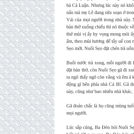
bà Cả Luận. Nhưng lúc này nó khôn
nấu mà mẹ Lê đang sửa soạn ở tron
Vải của mọi người trong nhà này.
bàn thờ xuống chiếu thì nó thuộc về
thứ mùi vị ấy hy vọng mong mỏi ấy
ấm, theo mùi hương để tẩy uế con n
Sẹo mới. Nuôi Sẹo đặt chén trà uống
Buổi nước trà xong, mỗi người đi
đặt bàn thờ, còn Nuôi Sẹo gã đi x
ra ngõ thấy ngõ còn vắng và êm ả 
động gì bên phía nhà Cả Bĩ. Gã đ
này, cũng như bao nhiêu nhà khác, 
Gã đoán chắc là họ cũng mùng tuổ
mọi người.
Lúc sắp cúng, Ba Đèn hỏi Nuôi Sẹ