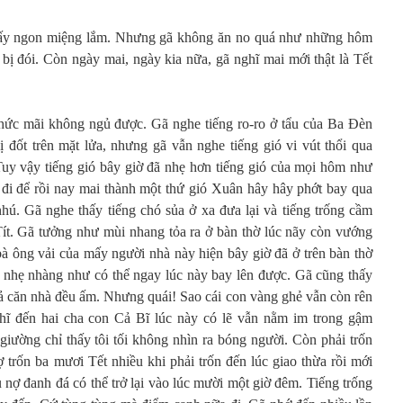
ấy ngon miệng lắm. Nhưng gã không ăn no quá như những hôm
bị đói. Còn ngày mai, ngày kia nữa, gã nghĩ mai mới thật là Tết
ức mãi không ngủ được. Gã nghe tiếng ro-ro ở tẩu của Ba Đèn
ị đốt trên mặt lửa, nhưng gã vẫn nghe tiếng gió vi vút thổi qua
uy vậy tiếng gió bây giờ đã nhẹ hơn tiếng gió của mọi hôm như
 đi để rồi nay mai thành một thứ gió Xuân hây hây phớt bay qua
ú. Gã nghe thấy tiếng chó sủa ở xa đưa lại và tiếng trống cầm
Tít. Gã tưởng như mùi nhang tỏa ra ở bàn thờ lúc nãy còn vướng
bà ông vải của mấy người nhà này hiện bây giờ đã ở trên bàn thờ
 nhẹ nhàng như có thể ngay lúc này bay lên được. Gã cũng thấy
 căn nhà đều ấm. Nhưng quái! Sao cái con vàng ghẻ vẫn còn rên
ghĩ đến hai cha con Cả Bĩ lúc này có lẽ vẫn nằm im trong gậm
ường chỉ thấy tôi tối không nhìn ra bóng người. Còn phải trốn
 trốn ba mươi Tết nhiều khi phải trốn đến lúc giao thừa rồi mới
 nợ đanh đá có thể trở lại vào lúc mười một giờ đêm. Tiếng trống