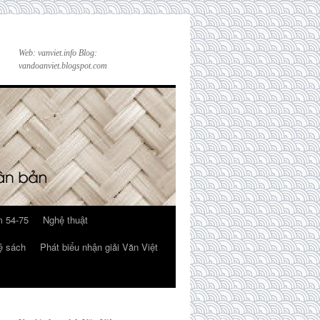
Web: vanviet.info Blog:
vandoanviet.blogspot.com
 54-75
Nghệ thuật
ệ sách
Phát biểu nhận giải Văn Việt