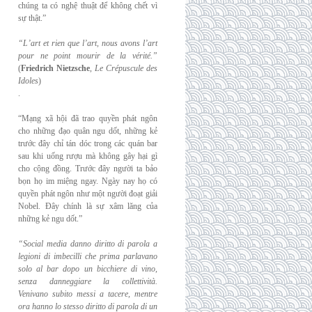
chúng ta có nghệ thuật để không chết vì
sự thật.”
“L’art et rien que l’art, nous avons l’art
pour ne point mourir de la vérité.”
(
Friedrich
Nietzsche
,
Le Crépuscule des
Idoles
)
.
“Mạng xã hội đã trao quyền phát ngôn
cho những đạo quân ngu dốt, những kẻ
trước đây chỉ tán dóc trong các quán bar
sau khi uống rượu mà không gây hại gì
cho cộng đồng. Trước đây người ta bảo
bọn họ im miệng ngay. Ngày nay họ có
quyền phát ngôn như một người đoạt giải
Nobel. Đây chính là sự xâm lăng của
những kẻ ngu dốt.”
“Social media danno diritto di parola a
legioni di imbecilli che prima parlavano
solo al
bar dopo un bicchiere di vino,
senza danneggiare la collettività.
Venivano subito messi a
tacere, mentre
ora hanno lo stesso diritto di parola di un