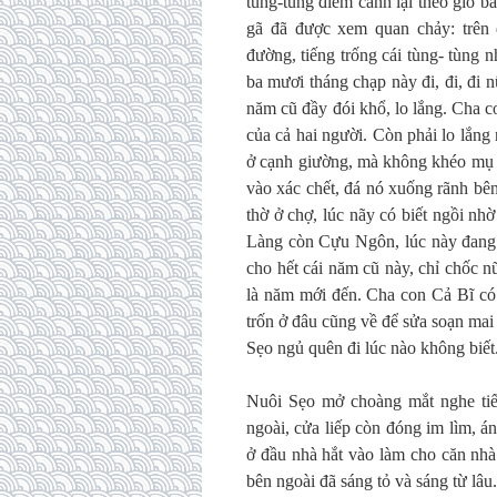
tùng-tùng điểm canh lại theo gió 
gã đã được xem quan chảy: trên 
đường, tiếng trống cái tùng- tùng 
ba mươi tháng chạp này đi, đi, đi
năm cũ đầy đói khổ, lo lắng. Cha 
của cả hai người. Còn phải lo lắn
ở cạnh giường, mà không khéo mụ 
vào xác chết, đá nó xuống rãnh bên
thờ ở chợ, lúc nãy có biết ngồi nh
Làng còn Cựu Ngôn, lúc này đang 
cho hết cái năm cũ này, chỉ chốc n
là năm mới đến. Cha con Cả Bĩ có 
trốn ở đâu cũng về để sửa soạn mai
Sẹo ngủ quên đi lúc nào không biết
Nuôi Sẹo mở choàng mắt nghe tiến
ngoài, cửa liếp còn đóng im lìm, á
ở đầu nhà hắt vào làm cho căn nhà
bên ngoài đã sáng tỏ và sáng từ lâu.