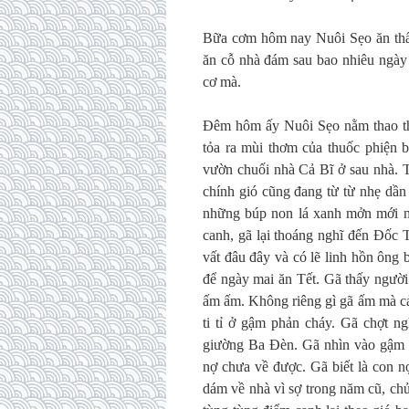
Bữa cơm hôm nay Nuôi Sẹo ăn th
ăn cỗ nhà đám sau bao nhiêu ngày 
cơ mà.
Đêm hôm ấy Nuôi Sẹo nằm thao th
tỏa ra mùi thơm của thuốc phiện b
vườn chuối nhà Cả Bĩ ở sau nhà. T
chính gió cũng đang từ từ nhẹ dần
những búp non lá xanh mởn mới nh
canh, gã lại thoáng nghĩ đến Đốc 
vất đâu đây và có lẽ linh hồn ông 
để ngày mai ăn Tết. Gã thấy người
ấm ấm. Không riêng gì gã ấm mà cả
ti tỉ ở gậm phản cháy. Gã chợt n
giường Ba Đèn. Gã nhìn vào gậm gi
nợ chưa về được. Gã biết là con nợ
dám về nhà vì sợ trong năm cũ, chủ