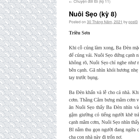
←
Chuyện đời tôi (kỳ 11)
Nuôi Sẹo (kỳ 8)
Posted on
30 Tháng Năm, 2021
by
post3
Triều Sơn
Khi cỗ cúng làm xong, Ba Đèn mặc 
để cúng vái. Nuôi Sẹo đứng cạnh n
không rõ, Nuôi Sẹo chỉ nghe như 
bên cạnh. Gã nhìn khói hương nhẹ t
tay trước bụng.
Ba Đèn khấn và lễ cho cả nhà. Khi
cơm. Thằng Câm bưng mâm cơm và b
ăn Nuôi Sẹo thấy Ba Đèn nhìn và
gậm giường có tiếng người khẽ tr
cạnh mâm cơm, Nuôi Sẹo nhìn thấy
Bĩ nằm thu gọn người đang ngửa cổ
cha con nhà này đi trốn nợ.