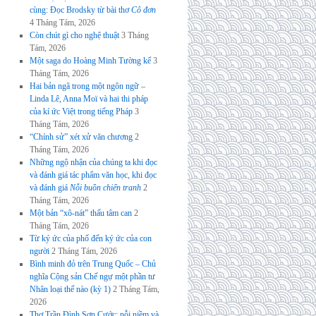
cùng: Đọc Brodsky từ bài thơ
Cô đơn
4 Tháng Tám, 2026
Còn chút gì cho nghệ thuật
3 Tháng
Tám, 2026
Một saga do Hoàng Minh Tường kể
3
Tháng Tám, 2026
Hai bản ngã trong một ngôn ngữ –
Linda Lê, Anna Moï và hai thi pháp
của kí ức Việt trong tiếng Pháp
3
Tháng Tám, 2026
“Chính sử” xét xử văn chương
2
Tháng Tám, 2026
Những ngộ nhận của chúng ta khi đọc
và đánh giá tác phẩm văn học, khi đọc
và đánh giá
Nỗi buồn chiến tranh
2
Tháng Tám, 2026
Một bản “xô-nát” thấu tâm can
2
Tháng Tám, 2026
Từ ký ức của phố đến ký ức của con
người
2 Tháng Tám, 2026
Bình minh đỏ trên Trung Quốc – Chủ
nghĩa Cộng sản Chế ngự một phần tư
Nhân loại thế nào (kỳ 1)
2 Tháng Tám,
2026
Thơ Trần Đình Sơn Cước: nỗi niềm và