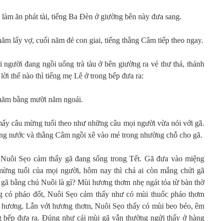
àm ăn phát tài, tiếng Ba Đèn ở giường bên này đưa sang.
m lấy vợ, cuối năm đẻ con giai, tiếng thằng Câm tiếp theo ngay.
 người đang ngồi uống trà tàu ở bên giường ra vẻ thư thả, thảnh
 lời thế nào thì tiếng mẹ Lê ở trong bếp đưa ra:
 năm bằng mười năm ngoái.
mấy câu mừng tuổi theo như những câu mọi người vừa nói với gã.
ng nước và thằng Câm ngồi xê vào mé trong nhường chỗ cho gã.
 Nuôi Sẹo cảm thấy gã đang sống trong Tết. Gã đưa vào miệng
 mừng tuổi của mọi người, hôm nay thì chả ai còn mắng chửi gã
 gã bằng chú Nuôi là gì? Mùi hương thơm nhẹ ngát tỏa từ bàn thờ
g có pháo đốt, Nuôi Sẹo cảm thấy như có mùi thuốc pháo thơm
 hương. Lẫn với hương thơm, Nuôi Sẹo thấy có mùi beo béo, êm
g bếp đưa ra. Đúng như cái mùi gã vẫn thường ngửi thấy ở hàng