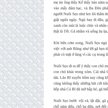
mẹ tin ông thầy Kế thấy bảo năm n
vào mấy đám bạc, và Ba Đèn phải
người Nuôi Sẹo như len lỏi thấm th
giật ngứa ngáy. Ngủ hay đi đâu, 
xanh còn mùi lá luộc chín và nhân
thật là Tết. Gã nhắm và uống lia lịa, 
Khi bữa cơm xong, Nuôi Sẹo ngà 
việc với anh Bũng như lời gã hẹn t
phải có mặt ở làng vì các cụ trong l
Nuôi Sẹo đi ra để ý thấy con chó 
con chó khác trong xóm. Cái nhà C
dài. Lão Bĩ xuyễn hôm nay cũng kh
cũng không thấy những bãi cứt trâ
liếp nhà Cả Bĩ đã mở hấp hé, gã biế
Nuôi Sẹo bước vội vã, lật đật, gã
chỗ năm đứa, chỗ ba đứa, nơi đốt 