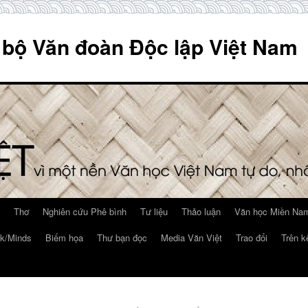
 bộ Văn đoàn Độc lập Việt Nam
Thơ
Nghiên cứu Phê bình
Tư liệu
Thảo luận
Văn học Miền Nam
k/Minds
Biếm họa
Thư bạn đọc
Media Văn Việt
Trao đổi
Trên k