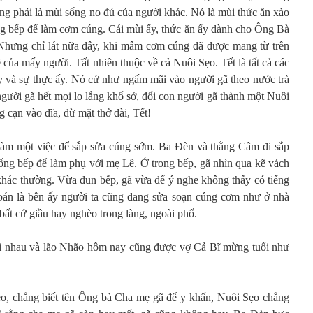
g phải là mùi sống no đủ của người khác. Nó là mùi thức ăn xào
g bếp để làm cơm cúng. Cái mùi ấy, thức ăn ấy dành cho Ông Bà
 Nhưng chỉ lát nữa đây, khi mâm cơm cúng đã được mang từ trên
 của mấy người. Tất nhiên thuộc về cả Nuôi Sẹo. Tết là tất cả các
 và sự thực ấy. Nó cứ như ngấm mãi vào người gã theo nước trà
gười gã hết mọi lo lắng khổ sở, đổi con người gã thành một Nuôi
 cạn vào đĩa, dừ mặt thở dài, Tết!
 làm một việc để sắp sửa cúng sớm. Ba Đèn và thằng Câm đi sắp
uống bếp để làm phụ với mẹ Lê. Ở trong bếp, gã nhìn qua kẽ vách
khác thường. Vừa đun bếp, gã vừa để ý nghe không thấy có tiếng
oán là bên ấy người ta cũng đang sửa soạn cúng cơm như ở nhà
bất cứ giầu hay nghèo trong làng, ngoài phố.
i nhau và lão Nhão hôm nay cũng được vợ Cả Bĩ mừng tuổi như
o, chẳng biết tên Ông bà Cha mẹ gã để y khấn, Nuôi Sẹo chẳng