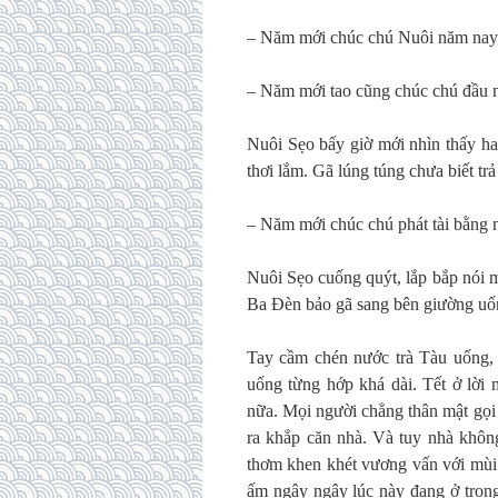
– Năm mới chúc chú Nuôi năm nay l
– Năm mới tao cũng chúc chú đầu nă
Nuôi Sẹo bấy giờ mới nhìn thấy hai
thơi lắm. Gã lúng túng chưa biết trả
– Năm mới chúc chú phát tài bằng
Nuôi Sẹo cuống quýt, lắp bắp nói 
Ba Đèn bảo gã sang bên giường uố
Tay cầm chén nước trà Tàu uống,
uống từng hớp khá dài. Tết ở lời
nữa. Mọi người chẳng thân mật gọi
ra khắp căn nhà. Và tuy nhà khôn
thơm khen khét vương vấn với mùi
ấm ngây ngây lúc này đang ở tron