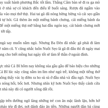
ay xuất hành phương Bắc tốt lắm. Thằng Câm bàn sẽ đi ra ga mò
 ở nhà sợ có khách đến điếu lễ buổi sáng. Rượu đã ngấm vào
ía vào mọi thớ thịt. Hai tai gã đã nóng bừng bừng và cái sẹo giần
gã tự hỏi. Gã thèm ăn một miếng bánh chưng, cái miếng bánh da
 để một miếng thịt mỡ bằng hai đầu ngón tay, cái bánh chưng mới
tới tấp.
ngà say muốn nằm ngủ. Nhưng Ba Đèn đã nhắc gã phải đi làm
ừ năm cũ. Y cũng nhắc luôn Nuôi Sẹo là gã đi đâu thì đi ngày mai
àng cho biết mồng hai ngày tốt sẽ làm lễ thần ở ngoài đình.
mực nhà Cả Bĩ hôm nay không sủa gầu gầu để báo hiệu cho những
ả Bĩ lúc này cũng nằm im lìm như ngủ trễ, không một tiếng thở
ông thấy vác lọ đờm ra ho sù sù ở đầu nhà và đầu ngõ. Nuôi Sẹo
u nóng hổi, bốc hơi. Nhưng nhìn kỹ hơn Nuôi Sẹo thấy cánh cửa
t nhà này đã có người xông đất rồi.
 gặp trên đường ngõ làng những trẻ con ăn mặc lành lặn, hớn hở
pháo tép đì đẹt, nơi đánh đáo ăn tiền. Những người đàn bà cùng