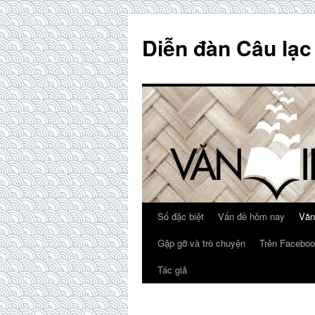
Skip
to
Diễn đàn Câu lạc
content
Số đặc biệt
Vấn đề hôm nay
Văn
Gặp gỡ và trò chuyện
Trên Faceboo
Tác giả