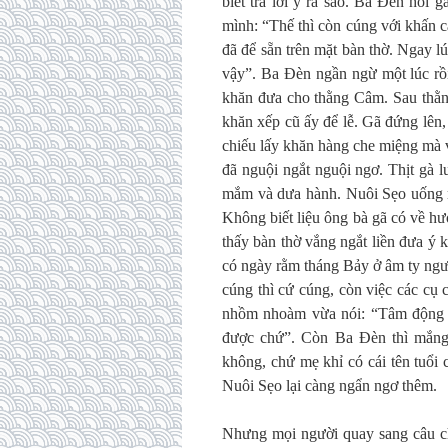
biết trả lời y ra sao. Ba Đèn hỏi
mình: “Thế thì còn cúng với khấn 
đã để sẵn trên mặt bàn thờ. Ngay l
vậy”. Ba Đèn ngần ngừ một lúc rồi 
khăn đưa cho thằng Câm. Sau thằng
khăn xếp cũ ấy để lễ. Gã đứng lên,
chiếu lấy khăn hàng che miệng mà v
đã nguội ngắt nguội ngơ. Thịt gà l
mắm và dưa hành. Nuôi Sẹo uống r
Không biết liệu ông bà gã có về h
thấy bàn thờ vắng ngắt liền đưa ý 
có ngày rằm tháng Bảy ở âm ty ngư
cúng thì cứ cúng, còn việc các cụ
nhồm nhoàm vừa nói: “Tâm động qu
được chứ”. Còn Ba Đèn thì mắng 
không, chứ mẹ khỉ có cái tên tuổi
Nuôi Sẹo lại càng ngẩn ngơ thêm.
Nhưng mọi người quay sang câu ch