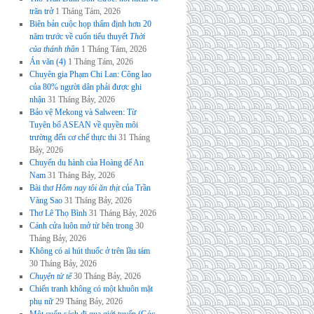
trăn trở
1 Tháng Tám, 2026
Biên bản cuộc họp thẩm định hơn 20
năm trước về cuốn tiểu thuyết
Thời
của thánh thần
1 Tháng Tám, 2026
Án văn (4)
1 Tháng Tám, 2026
Chuyên gia Phạm Chi Lan: Công lao
của 80% người dân phải được ghi
nhận
31 Tháng Bảy, 2026
Bảo vệ Mekong và Salween: Từ
Tuyên bố ASEAN về quyền môi
trường đến cơ chế thực thi
31 Tháng
Bảy, 2026
Chuyến du hành của Hoàng đế An
Nam
31 Tháng Bảy, 2026
Bài thơ
Hôm nay tôi ăn thịt
của Trần
Vàng Sao
31 Tháng Bảy, 2026
Thơ Lê Thọ Bình
31 Tháng Bảy, 2026
Cánh cửa luôn mở từ bên trong
30
Tháng Bảy, 2026
Không có ai hút thuốc ở trên lầu tám
30 Tháng Bảy, 2026
Chuyện tử tế
30 Tháng Bảy, 2026
Chiến tranh không có một khuôn mặt
phụ nữ
29 Tháng Bảy, 2026