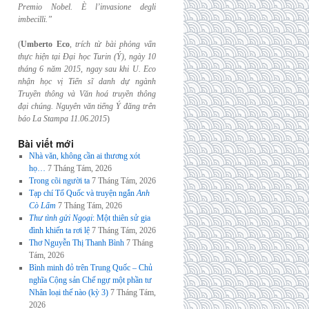
Premio Nobel. È l’invasione
degli
imbecilli.”
(
Umberto Eco
,
trích từ bài phỏng vấn
thực hiện tại Đại học Turin (Ý), ngày 10
tháng 6
năm 2015, ngay sau khi U. Eco
nhận học vị Tiến sĩ danh dự ngành
Truyền thông và
Văn hoá truyền thông
đại chúng. Nguyên văn tiếng Ý đăng trên
báo La Stampa
11.06.2015
)
Bài viết mới
Nhà văn, không cần ai thương xót
họ…
7 Tháng Tám, 2026
Trong cõi người ta
7 Tháng Tám, 2026
Tạp chí Tổ Quốc và truyện ngắn
Anh
Cò Lấm
7 Tháng Tám, 2026
Thư tình gửi Ngoại
: Một thiên sử gia
đình khiến ta rơi lệ
7 Tháng Tám, 2026
Thơ Nguyễn Thị Thanh Bình
7 Tháng
Tám, 2026
Bình minh đỏ trên Trung Quốc – Chủ
nghĩa Cộng sản Chế ngự một phần tư
Nhân loại thế nào (kỳ 3)
7 Tháng Tám,
2026