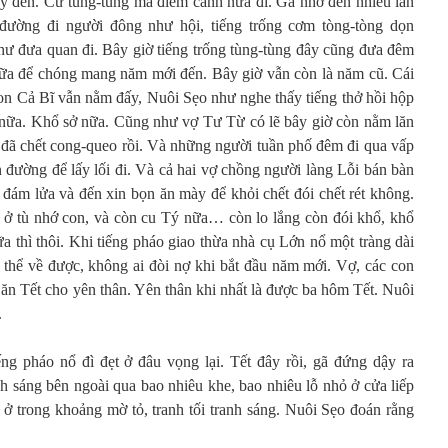
bay đến. Cứ tùng-tùng mà điểm canh nữa đi. Gã nhớ đến nhiều lần
đường đi người đông như hội, tiếng trống cơm tòng-tòng dọn
như đưa quan đi. Bây giờ tiếng trống tùng-tùng đây cũng đưa đêm
 nữa để chóng mang năm mới đến. Bây giờ vẫn còn là năm cũ. Cái
con Cả Bĩ vẫn nằm đấy, Nuôi Sẹo như nghe thấy tiếng thở hồi hộp
g nữa. Khổ sở nữa. Cũng như vợ Tư Từ có lẽ bây giờ còn nằm lăn
đã chết cong-queo rồi. Và những người tuần phố đêm đi qua vấp
 đường để lấy lối đi. Và cả hai vợ chồng người làng Lỗi bán bàn
ờ đám lửa và đến xin bọn ăn mày để khỏi chết đói chết rét không.
ở tù nhớ con, và còn cu Tý nữa… còn lo lắng còn đói khổ, khổ
ữa thì thôi. Khi tiếng pháo giao thừa nhà cụ Lớn nổ một tràng dài
thể về được, không ai đòi nợ khi bắt đầu năm mới. Vợ, các con
 ăn Tết cho yên thân. Yên thân khi nhất là được ba hôm Tết. Nuôi
.
g pháo nổ đì đẹt ở đâu vọng lại. Tết đây rồi, gã đứng dậy ra
nh sáng bên ngoài qua bao nhiêu khe, bao nhiêu lỗ nhỏ ở cửa liếp
 ở trong khoảng mờ tỏ, tranh tối tranh sáng. Nuôi Sẹo đoán rằng