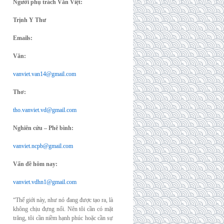
Người phụ trách Văn Việt:
Trịnh Y Thư
Emails:
Văn:
vanviet.van14@gmail.com
Thơ:
tho.vanviet.vd@gmail.com
Nghiên cứu – Phê bình:
vanviet.ncpb@gmail.com
Vấn đề hôm nay:
vanviet.vdhn1@gmail.com
“Thế giới này, như nó đang được tạo ra, là
không chịu đựng nổi. Nên tôi cần có mặt
trăng, tôi cần niềm hạnh phúc hoặc cần sự