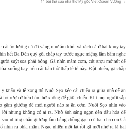
11 bài thơ của nhà thơ Mỹ gốc Việt Ocean Vương
→
cái áo lương cũ đã vàng như ám khói và rách cả ở hai khủy tay
hìn hết Ba Đèn quỳ gối chắp tay trước ngực miệng lẩm bẩm nghe
người suýt soa phải bỏng. Gã nhìn mâm cơm, cút rượu mở nút để
ỏa xuống bay trên cái bàn thờ thấp lè tè này. Đột nhiên, gã chắp
 y khấn và lễ xong thì Nuôi Sẹo kéo cái chiếu ra giữa nhà để ăn
ỏ rượu ở trên bàn thờ xuống để giữa chiếu. Khi mọi người sắp
o gậm giường để mời người nào ra ăn cơm. Nuôi Sẹo nhìn vào
ả lời nhưng không có ai ra. Nhờ ánh sáng ngọn đèn dầu hỏa để
 sau những chân giường làm bằng chồng gạch cũ hai cha con Cả
 nhìn ra phía mâm. Ngạc nhiên một lát rồi gã mới nhớ ra là hai