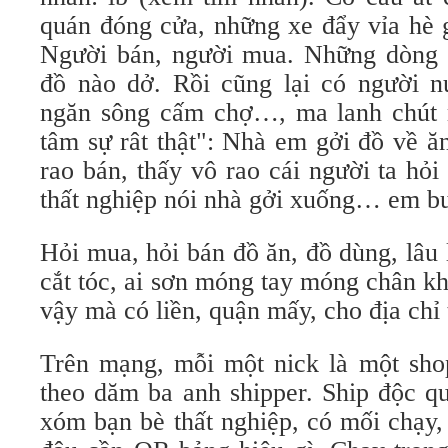
quán đóng cửa, những xe đẩy vỉa hè g
Người bán, người mua. Những dòng 
đồ nào dở. Rồi cũng lại có người n
ngăn sông cấm chợ…, ma lanh chút 
tâm sự rât thật": Nhà em gởi đồ về ă
rao bán, thấy vô rao cái người ta hỏi 
thất nghiệp nói nhà gởi xuống… em b
Hỏi mua, hỏi bán đồ ăn, đồ dùng, lâu 
cắt tóc, ai sơn móng tay móng chân 
vậy mà có liền, quận mấy, cho địa chỉ t
Trên mạng, mỗi một nick là một sh
theo dăm ba anh shipper. Ship độc qu
xóm bạn bè thất nghiệp, có mối chạy