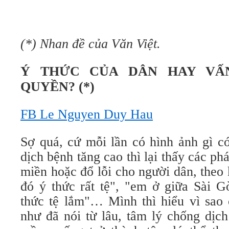
(*) Nhan đề của Văn Việt.
Ý THỨC CỦA DÂN HAY VẤ
QUYỀN? (*)
FB Le Nguyen Duy Hau
Sợ quá, cứ mỗi lần có hình ảnh gì c
dịch bệnh tăng cao thì lại thấy các ph
miền hoặc đổ lỗi cho người dân, theo
đó ý thức rất tệ", "em ở giữa Sài G
thức tệ lắm"… Mình thì hiểu vì sao 
như đã nói từ lâu, tâm lý chống dịc