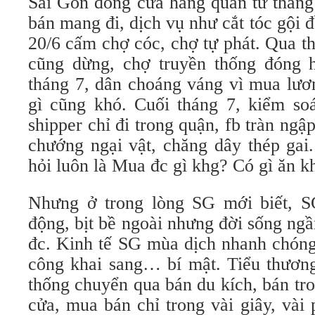
Sài Gòn đóng cửa hàng quán từ tháng 
bán mang đi, dịch vụ như cắt tóc gội 
20/6 cấm chợ cóc, chợ tự phát. Qua t
cũng dừng, chợ truyền thống đóng h
tháng 7, dân choáng váng vì mua lươ
gì cũng khó. Cuối tháng 7, kiểm soá
shipper chỉ đi trong quận, fb tràn ng
chướng ngại vật, chăng dây thép gai
hỏi luôn là Mua đc gì khg? Có gì ăn k
Nhưng ở trong lòng SG mới biết, SG
động, bịt bề ngoài nhưng đời sống ngầ
đc. Kinh tế SG mùa dịch nhanh chóng
công khai sang… bí mật. Tiểu thương
thống chuyển qua bán du kích, bán tr
cửa, mua bán chỉ trong vài giây, vài