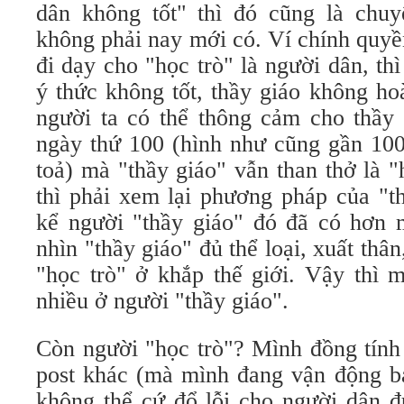
dân không tốt" thì đó cũng là chuy
không phải nay mới có. Ví chính quyề
đi dạy cho "học trò" là người dân, th
ý thức không tốt, thầy giáo không ho
người ta có thể thông cảm cho thầy
ngày thứ 100 (hình như cũng gần 10
toả) mà "thầy giáo" vẫn than thở là "
thì phải xem lại phương pháp của "t
kể người "thầy giáo" đó đã có hơn
nhìn "thầy giáo" đủ thể loại, xuất th
"học trò" ở khắp thế giới. Vậy thì 
nhiều ở người "thầy giáo".
Còn người "học trò"? Mình đồng tính
post khác (mà mình đang vận động bạ
không thể cứ đổ lỗi cho người dân đ