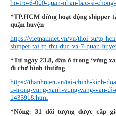
ho-tro-6-000-quan-nhan-bac-si-chong
*TP.HCM dừng hoạt động shipper t
quận huyện
https://vietnamnet.vn/vn/thoi-su/tp-h
shipper-tai-tp-thu-duc-va-7-quan-huy
*Từ ngày 23.8, dân ở trong ‘vùng xa
đi chợ bình thường
https://thanhnien.vn/tai-chinh-kinh-d
o-trong-vung-xanh-vung-vang-van-di-
1433918.html
*Nóng: 31 đối tượng được cấp gi