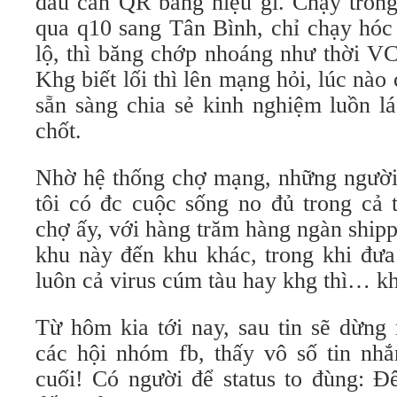
đâu cần QR bảng hiệu gì. Chạy tron
qua q10 sang Tân Bình, chỉ chạy hóc 
lộ, thì băng chớp nhoáng như thời VC
Khg biết lối thì lên mạng hỏi, lúc nà
sẵn sàng chia sẻ kinh nghiệm luồn l
chốt.
Nhờ hệ thống chợ mạng, những người 
tôi có đc cuộc sống no đủ trong cả 
chợ ấy, với hàng trăm hàng ngàn ship
khu này đến khu khác, trong khi đưa
luôn cả virus cúm tàu hay khg thì… k
Từ hôm kia tới nay, sau tin sẽ dừng
các hội nhóm fb, thấy vô số tin nh
cuối! Có người để status to đùng: 