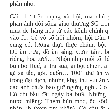
phần nhỏ.
Cái chợ trên mạng xã hội, mà chủ 
phản ánh đời sống giao thương SG tro
mua đc hàng hóa từ các kênh chính q
vào fb. Có vô số hội nhóm, hội Dâ
cũng có, lương thực thực phẩm, bột g
Đồ ăn trưa, đồ ăn sáng. Cơm tấm, bú
riêng, hoa tươi… Nhộn nhịp mỗi tối l
bún bò Huế, ai trà sữa, ai bột chiên, a
gà sả tắc, gỏi, cuốn… 1001 thứ ăn v
trong đại dịch, nhưng khg, thú vui ăn 
các anh chưa bao giờ ngưng nghỉ. Có
Có chị bầu đặt ngày ba bưã. Những 
nước miếng: Thèm bún mọc, ốc sốt!
nhắn: ib (xem tim nhắn). Có cầu ắt