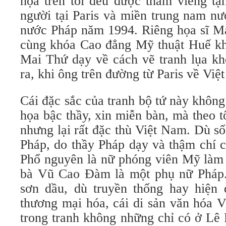
họa trên tôi đều được thăm viếng tậ
người tại Paris và miền trung nam n
nước Pháp năm 1994. Riêng họa sĩ Ma
cùng khóa Cao đẳng Mỹ thuật Huế kh
Mai Thứ dạy về cách vẽ tranh lụa kh
ra, khi ông trên đường từ Paris về Vi
Cái đặc sắc của tranh bộ tứ này không
họa bậc thầy, xin miễn bàn, mà theo t
nhưng lại rất đặc thù Việt Nam. Dù s
Pháp, do thầy Pháp dạy và thậm chí 
Phổ nguyên là nữ phóng viên Mỹ làm v
bà Vũ Cao Đàm là một phụ nữ Pháp.
sơn dầu, dù truyền thống hay hiện đ
thương mại hóa, cái di sản văn hóa V
trong tranh không những chỉ có ở Lê