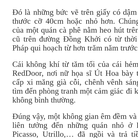
Đó là những bức vẽ trên giấy có dậm
thước cỡ 40cm hoặc nhỏ hơn. Chúng
của một quán cà phê nằm heo hút trê
cũ trên đường Đồng Khởi có từ thờ
Pháp qui hoạch từ hơn trăm năm trước
Cái không khí từ tăm tối của cái hẻ
RedDoor, nơi nữ họa sĩ Út Hoa bày 
cấp xi măng già cỗi, chênh vênh sán
tìm đến phòng tranh một cảm giác đi 
không bình thường.
Đúng vậy, một không gian êm đềm và r
liên tưởng đến những quán nhỏ ở P
Picasso, Utrillo,… đã ngồi và trả t