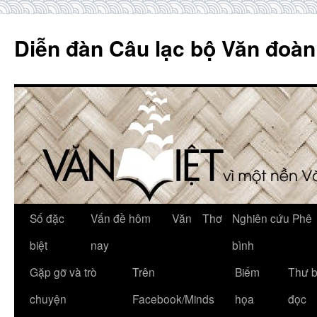
Skip
to
Diễn đàn Câu lạc bộ Văn đoàn
content
Số đặc
Vấn đề hôm
Văn
Thơ
Nghiên cứu Phê
biệt
nay
bình
Gặp gỡ và trò
Trên
Biếm
Thư 
chuyện
Facebook/Minds
họa
đọc