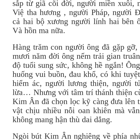
sắp từ giã cõi đời, người miền xuôi,
Việ tha hương , người Pháp, người 
cả hai bộ xương người lính hai bên 
Và hồn ma nữa.
Hàng trăm con người ông đã gặp gỡ, 
mươi năm đời ông nếm trải gian truâ
độ tuổi sung sức, không hề ngắn! Ông
huống vui buồn, đau khổ, có khi tuyệ
hiểm ác, người lương thiện, người tử
lừa… Nhưng với tâm trí thánh thiện c
Kim Ân đã chọn lọc kỹ càng đưa lên 
vật chịu nhiều nỗi oan khiên mà vẫn
không mang hận thù dai dẳng.
Ngòi bút Kim Ân nghiêng về phía nh