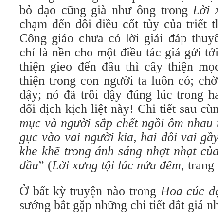
bỏ đạo cũng già như ông trong
Lời 
chạm đến đôi điều cốt tủy của triết 
Công giáo chưa có lời giải đáp thuy
chỉ là nền cho một điều tác giả gửi tớ
thiện gieo đến đâu thì cây thiện mọ
thiện trong con người ta luôn có; chờ
dậy; nó đã trỗi dậy đúng lúc trong h
đối địch kịch liệt này! Chi tiết sau cùn
mục và người sắp chết ngồi ôm nhau 
gục vào vai người kia, hai đôi vai gầy
khe khẽ trong ánh sáng nhợt nhạt củ
dầu
” (
Lời xưng tội lúc nửa đêm
, trang
Ở bất kỳ truyện nào trong
Hoa cúc d
sướng bắt gặp những chi tiết đắt giá n