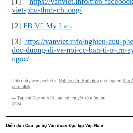
[1]
https://vanviet.info/tren-faceboo
viet-phu-thnh-chuong/
[2]
FB Vũ My Lan
.
[3]
https://vanviet.info/nghien-cuu-p
doc-duong-di-ve-noi-cc-ban-ti-o-trn-
ngoc/
This entry was posted in
Nghiên cứu Phê bình
and tagged
Kim 
permalink
.
←
Tạp chí Đọc và Viết, tam cá nguyệt số mùa thu
2024
Diễn đàn Câu lạc bộ Văn đoàn Độc lập Việt Nam