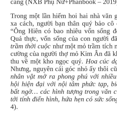
càng (NXB Phụ Nữ+Phanbook – 2019
Trong một lần hiếm hoi hai nhà văn 
xa cách, người bạn thân quý bảo cô
“Ông Hiên có bao nhiêu vốn sống đ
Quả thực, vốn sống của con người đ
trầm thời cuộc
như một mỏ trầm tích m
cường của người thợ mỏ Kim Ân đã kh
thu về một kho ngọc quý.
Hoa cúc d
Nhưng, nguyên cái góc nhỏ ấy thôi cũ
nhân vật mở ra phong phú với nhiều
hội hiện đại với nội tâm phức tạp, b
bất ngờ… các hình tượng trong văn
tới tính điển hình, hứa hẹn có sức số
4).