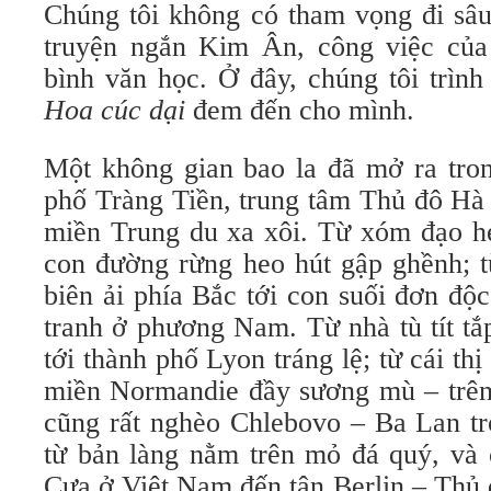
Chúng tôi không có tham vọng đi sâu
truyện ngắn Kim Ân, công việc của
bình văn học. Ở đây, chúng tôi trìn
Hoa cúc dại
đem đến cho mình.
Một không gian bao la đã mở ra tron
phố Tràng Tiền, trung tâm Thủ đô Hà 
miền Trung du xa xôi. Từ xóm đạo hẻ
con đường rừng heo hút gập ghềnh; t
biên ải phía Bắc tới con suối đơn độ
tranh ở phương Nam. Từ nhà tù tít tắ
tới thành phố Lyon tráng lệ; từ cái th
miền Normandie đầy sương mù – trên 
cũng rất nghèo Chlebovo – Ba Lan tr
từ bản làng nằm trên mỏ đá quý, và c
Cưa ở Việt Nam đến tận Berlin – Th