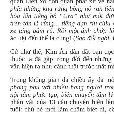
quân Liên xô dồn quân phát xít về ha
phía những khu rừng bỗng nổ ran tiến
hòa lẫn tiếng hô “Ura” như một đợ
trên tán lá rừng… tiếng đạn ríu chiu 
xe tăng gầm rú. Rồi một ánh chớp l
ác liệt đến thế là cùng! (
Sao đổi ngôi
,
Cứ như thế, Kim Ân dẫn dắt bạn đọc 
thuộc ta đã gặp trong đời đến những
vẫn hiện ra như cảnh thật trước mắt m
Trong không gian đa chiều ấy đã mở
phong phú với nhiều hạng người tron
nội tâm phức tạp, biến chuyển tâm lý
nhân vật của 13 câu chuyện hiện lên
tuổi: chú bé mới lẫm chẫm biết đi, c