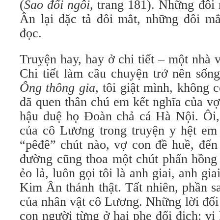
(
Sao đổi ngôi
, trang 181).
Những đôi 
Ân lại đặc tả đôi mắt, những đôi mắ
đọc.
Truyện hay, hay ở chi tiết – một nhà v
Chi tiết làm câu chuyện trở nên sốn
Ông thông gia,
tôi giật mình, không
đã quen thân chú em kết nghĩa của vợ
hậu duệ họ Đoàn chả cá Hà Nội. Ôi, t
của cô Lương trong truyện y hệt em 
“pêđê” chút nào, vợ con đề huề, đến
đường cũng thoa một chút phấn hồng 
ẻo lả, luôn gọi tôi là anh giai, anh gi
Kim Ân thánh thật. Tất nhiên, phần s
của nhân vật cô Lương. Những lời đối
con người từng ở hai phe đối địch: vị