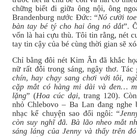
chững biết đi giữa ông nội, ông ngo
Brandenburg nước Đức: “
Nó cười toe 
bàn tay bé tý cho hai ông nó dắt
”.
Ô
vốn là hai cựu thù. Tôi tin rằng, nét c
tay tin cậy của bé cùng thời gian sẽ xó
Chỉ bằng đôi nét Kim Ân đã khắc họa
nữ rất đỗi trong sáng, ngây thơ. Tác 
chín, hay chạy sang chơi với tôi, ng
cặp mắt có hàng mi dài và đen… m
lặng
” (
Hoa cúc dại
, trang 120).
Còn
nhỏ Chlebovo – Ba Lan đang nghe 
nhạc kể chuyện sao đổi ngôi: “
Jenn
còn suy nghĩ đã. Bà lão nheo mắt nh
sáng láng của Jenny và thấy trên đó