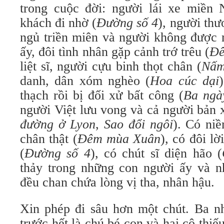
trong cuộc đời: người lái xe miền
khách đi nhờ (
Đường số 4
), người th
ngủ triền miên và người không được 
ấy, đôi tình nhân gặp cảnh trớ trêu (
Đê
liệt sĩ, người cựu binh thọt chân (
Nấm
danh, dân xóm nghèo (
Hoa cúc dại
thạch rồi bị đối xử bất công (
Ba ngà
người Việt lưu vong và cả người bản 
đường ở Lyon
,
Sao đổi ngôi
). Có ni
chân thật (
Đêm mùa Xuân
), có đôi l
(
Đường số 4
), có chút sĩ diện hão (
thảy trong những con người ấy và 
đều chan chứa lòng vị tha, nhân hậu.
Xin phép đi sâu hơn một chút. Ba nh
trước hết là chú bé con và hai cô thi