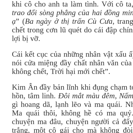
khi cô cho anh ta làm tình. Với cô ta,
trao đổi sòng phẳng của hai đồng min
ạ
” (
Ba ngày ở thị trấn Cù Cưa
, tran
chết trong cơn lũ quét do cái đập ch
lợi bị vỡ.
Cái kết cục của những nhân vật xấu 
nói cửa miệng đầy chất nhân văn của
không chết, Trời hại mới chết”.
Kim Ân đầy bản lĩnh khi đụng chạm tới
hồn, tâm linh.
Đôi mắt màu đêm
,
Nấm
gì hoang dã, lạnh lẽo và ma quái. N
Ma quái thôi, không hề có ma qu
chuyện ma đâu, chuyện người cả đấy.
trắng, một cô gái cho mà không đòi