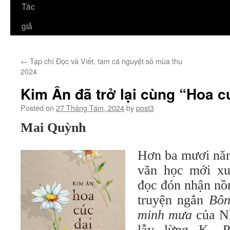
Tác
giả
←
Tạp chí Đọc và Viết, tam cá nguyệt số mùa thu
2024
Kim Ân đã trở lại cùng “Hoa c
Posted on
27 Tháng Tám, 2024
by
post3
Mai Quỳnh
Hơn ba mươi năm
văn học mới xu
đọc đón nhận nồn
truyện ngắn
Bôn
minh mưa
của N
lẫy lừng K. P