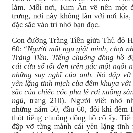
lắm. Mỗi nơi, Kim Ân vẽ nên một đ
trưng, nơi này không lẫn với nơi kia
đặc sắc vào trí nhớ bạn đọc.
Con đường Tràng Tiền giữa Thủ đô 
60: “
Người mất ngủ giật mình, chợt n
Tràng Tiền. Tiếng chuông đồng hồ độ
cái cửa sổ tối đen trên gác một ngôi 
những suy nghĩ của anh. Nó đập vỡ
yên lặng tĩnh mịch của đêm khuya với
sắc của chiếc cốc pha lê rơi xuống sà
ngủ
, trang 210).
Người viết nhớ nh
những năm 50, đầu 60, đôi khi đêm 
thót tiếng chuông đồng hồ cổ ấy. Ti
đập vỡ từng mảnh cái yên lặng tĩnh