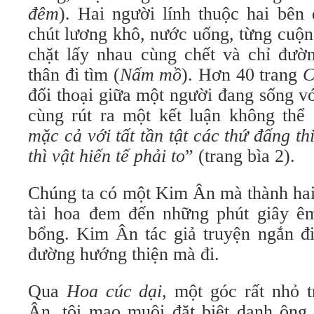
đêm
). Hai người lính thuộc hai bên 
chút lương khô, nước uống, từng cuộn
chặt lấy nhau cùng chết và chỉ đườ
thân đi tìm (
Nấm mồ
). Hơn 40 trang
C
đối thoại giữa một người đang sống v
cùng rút ra một kết luận không thể
mặc cả với tất tần tật các thứ đấng t
thì vật hiến tế phải to
” (trang bìa 2).
Chúng ta có một Kim Ân mà thành ha
tài hoa đem đến những phút giây ê
bổng. Kim Ân tác giả truyện ngắn đi
đường hướng thiện mà đi.
Qua
Hoa cúc dại
, một góc rất nhỏ 
Ân, tôi mạo muội đặt biệt danh ông