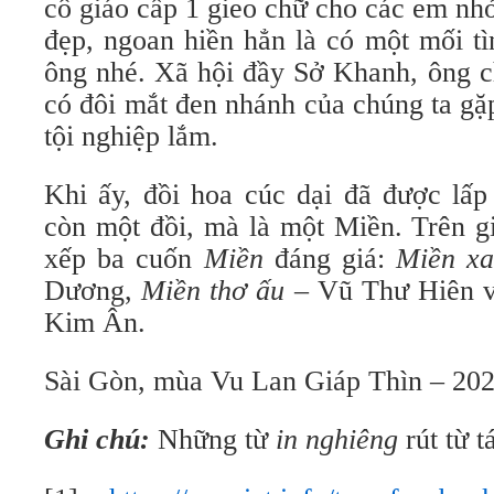
cô giáo cấp 1 gieo chữ cho các em nh
đẹp, ngoan hiền hẳn là có một mối tì
ông nhé. Xã hội đầy Sở Khanh, ông c
có đôi mắt đen nhánh của chúng ta gặ
tội nghiệp lắm.
Khi ấy, đồi hoa cúc dại đã được lấp
còn một đồi, mà là một Miền. Trên gi
xếp ba cuốn
Miền
đáng giá:
Miền xa
Dương,
Miền thơ ấu
– Vũ Thư Hiên 
Kim Ân.
Sài Gòn, mùa Vu Lan Giáp Thìn – 20
Ghi chú:
Những từ
in nghiêng
rút từ 