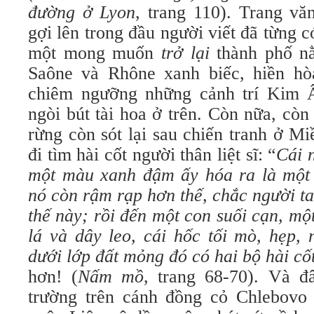
đường ở Lyon
, trang 110). Trang v
gợi lên trong đầu người viết đã từng 
một mong muốn
trở lại
thành phố n
Saône và Rhône xanh biếc, hiền hò
chiêm ngưỡng những cảnh trí Kim 
ngòi bút tài hoa ở trên. Còn nữa, cò
rừng còn sót lại sau chiến tranh ở M
đi tìm hài cốt người thân liệt sĩ: “
Cái n
một màu xanh đậm ấy hóa ra là một
nó còn rậm rạp hơn thế, chắc người t
thế này; rồi đến một con suối cạn, m
lá và dây leo, cái hốc tối mò, hẹp,
dưới lớp đất mỏng đó có hai bộ hài cố
hơn! (
Nấm mồ
, trang 68-70). Và đ
trường trên cánh đồng cỏ Chlebovo