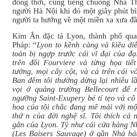
đồng thời, cùng tiếng chuông Nhà T
người Hà Nội khi đó một giây phút bì
người ta hướng về một miền xa xưa đầy 
Kim Ân đặc tả Lyon, thành phố qua
Pháp: “
Lyon to kềnh càng và kiều d
toàn bị ngợp trước cái vĩ đại của đ
trên đồi Fourviere và từng họa ti
tường, mọi cây cột, và cả trên cái
Ban đêm tôi thường dừng lại nhiều lầ
vọi ở quảng trường Bellecourt để 
ngưỡng Saint-Exupery bé tí tẹo và cô
hoa của tôi chắc đang mê mải với mộ
thứ n của đời nghệ sĩ. Tôi thích cả 
gân của Lyon. Tỷ như cái cửa hàng
(Les Baisers Sauvage) ở gần Nhà há