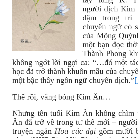
người dịch Kim 
đậm trong trí
chuyển ngữ có 
của Mộng Quỳnh
một bạn đọc thờ
Thành Phong khi
không ngớt lời ngợi ca: “…đó một tá
học đã trở thành khuôn mẫu của chuyể
một bậc thầy ngôn ngữ chuyển dịch.”
[
Thế rồi, vắng bóng Kim Ân…
Nhưng tên tuổi Kim Ân không chìm 
Ân đã trở về trong tư thế mới – người 
truyện ngắn
Hoa cúc dại
gồm mười ba