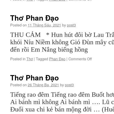
Thơ
Phan
Đạo
Thơ Phan Đạo
Posted on
11 Tháng Sáu, 2021
by
post3
THU CẢM * Hun hút đôi bờ Lau Trắn
khói Níu Niềm không Gió Đùn mây cũ
đến rồi Em Nắng biếng hồng
on
Posted in
Thơ
|
Tagged
Phan Đạo
|
Comments Off
Thơ
Phan
Đạo
Thơ Phan Đạo
Posted on
26 Tháng Ba, 2021
by
post3
Tiếng rao đêm Tiếng rao đêm Buốt hơn
Ai bánh mì không Ai bánh mì …. Lũ c
Đuổi xua chi kẻ bán mộng đời … (Huế