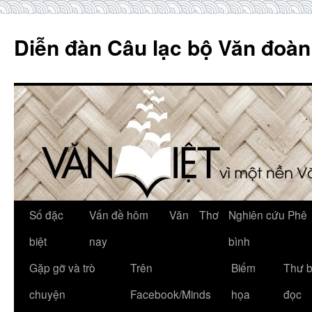
Skip
to
Diễn đàn Câu lạc bộ Văn đoàn
content
Số đặc
Vấn đề hôm
Văn
Thơ
Nghiên cứu Phê
biệt
nay
bình
Gặp gỡ và trò
Trên
Biếm
Thư 
chuyện
Facebook/Minds
họa
đọc