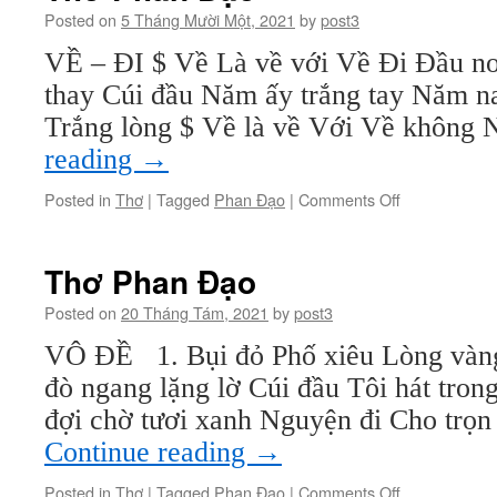
Posted on
5 Tháng Mười Một, 2021
by
post3
VỀ – ĐI $ Về Là về với Về Đi Đầu no
thay Cúi đầu Năm ấy trắng tay Năm n
Trắng lòng $ Về là về Với Về không
reading
→
on
Posted in
Thơ
|
Tagged
Phan Đạo
|
Comments Off
Thơ
Phan
Đạo
Thơ Phan Đạo
Posted on
20 Tháng Tám, 2021
by
post3
VÔ ĐỀ 1. Bụi đỏ Phố xiêu Lòng vàng
đò ngang lặng lờ Cúi đầu Tôi hát tro
đợi chờ tươi xanh Nguyện đi Cho trọ
Continue reading
→
on
Posted in
Thơ
|
Tagged
Phan Đạo
|
Comments Off