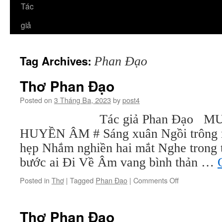
Tác
giả
Tag Archives:
Phan Đạo
Thơ Phan Đạo
Posted on
3 Tháng Ba, 2023
by
post4
Tác giả Phan Đạo MƯA
HUYỀN ÂM # Sáng xuân Ngồi trông 
hẹp Nhắm nghiền hai mắt Nghe trong t
bước ai Đi Về Âm vang bình thản …
on
Posted in
Thơ
|
Tagged
Phan Đạo
|
Comments Off
Thơ
Phan
Đạo
Thơ Phan Đạo