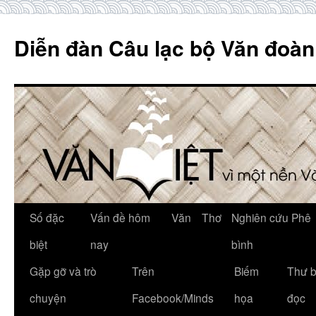
Skip
to
Diễn đàn Câu lạc bộ Văn đoàn
content
Số đặc
Vấn đề hôm
Văn
Thơ
Nghiên cứu Phê
biệt
nay
bình
Gặp gỡ và trò
Trên
Biếm
Thư 
chuyện
Facebook/Minds
họa
đọc