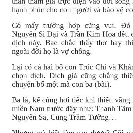
thân tham gia trực diện vào đời sốn
hạnh phúc cho con người và bảo vệ co
Có mấy trường hợp cũng vui. Đó 
Nguyễn Sĩ Đại và Trần Kim Hoa đều c
dịch này. Bae chắc thấy thơ hay th
ngoài đời họ là vợ chồng.
Lại có cả hai bố con Trúc Chi và Kh
chọn dịch. Dịch giả cũng chẳng thi
chuyện bố một mà con ba (bài).
Ba là, kể cũng hơi tiếc khi thiếu vắng
miền Nam trước đây như: Thanh Tâm
Nguyên Sa, Cung Trầm Tưởng…
Nhưng mà biết làm sao được? Cõi c