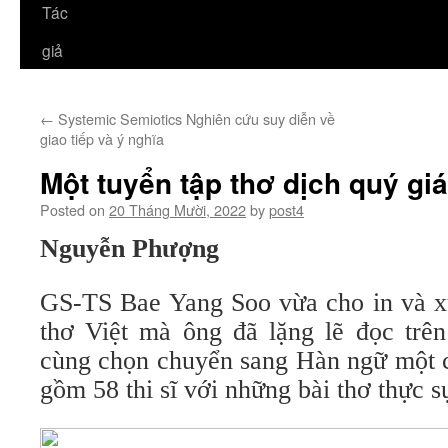
Tác
giả
←
Systemic Semiotics Nghiên cứu suy diễn về
giao tiếp và ý nghĩa
Một tuyển tập thơ dịch quý gi
Posted on
20 Tháng Mười, 2022
by
post4
Nguyễn Phượng
GS-TS Bae Yang Soo vừa cho in và xu
thơ Việt mà ông đã lặng lẽ đọc trên
cùng chọn chuyển sang Hàn ngữ một c
gồm 58 thi sĩ với những bài thơ thực sự