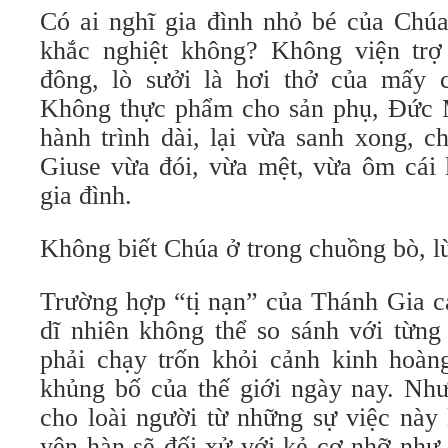
Có ai nghĩ gia đình nhỏ bé của Chúa
khắc nghiệt không? Không viện tr
đông, lò sưởi là hơi thở của mấy 
Không thực phẩm cho sản phụ, Đức 
hành trình dài, lại vừa sanh xong, c
Giuse vừa đói, vừa mệt, vừa ôm cái 
gia đình.
Không biết Chúa ở trong chuồng bò, lừ
Trường hợp “tị nạn” của Thánh Gia c
dĩ nhiên không thể so sánh với từng
phải chạy trốn khỏi cảnh kinh hoàng
khủng bố của thế giới ngày nay. Nh
cho loài người từ những sự việc này
yên hàn sẽ đối xử với kẻ cơ nhỡ như