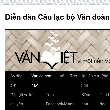
Skip
to
Diễn đàn Câu lạc bộ Văn đoàn
content
Số đặc
Vấn đề hôm
Văn
Thơ
Nghiên cứu Phê
biệt
nay
bình
Gặp gỡ và trò
Trên
Biếm
Thư 
chuyện
Facebook/Minds
họa
đọc