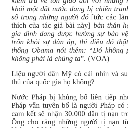
kiểm tra về tôn giáo đối với những 
khỏi một đất nước đang bị chiến tran
số trong những người đó
[tức các lã
thích của tác giả bài này]
bản thân h
gia đình đang được hưởng sự bảo vệ
trốn khỏi sự đàn áp, thì điều đó th
thống Obama nói thêm:
“
Đó không p
không phải là chúng ta
”
.
(VOA)
Liệu người dân Mỹ có cái nhìn và su
thủ của quốc gia họ không?
Nước Pháp bị khủng bố liên tiếp n
Pháp vẫn tuyên bố là người Pháp có 
cam kết sẽ nhận 30.000 dân tị nạn tr
Ông cho rằng những người tị nạn t