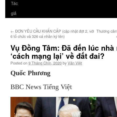
Tác
giả
←
ĐƠN YÊU CẦU KHẨN CẤP (cập nhật đợt 2, với
Thương cảm 
6 tổ chức và 326 cá nhân ký tên)
Vụ Đồng Tâm: Đã đến lúc nhà
‘cách mạng lại’ về đất đai?
Posted on
9 Tháng Chín, 2020
by
Văn Việt
Quốc Phương
BBC News Tiếng Việt