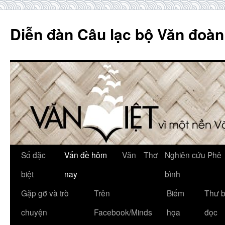
Skip
to
Diễn đàn Câu lạc bộ Văn đoàn
content
Số đặc
Vấn đề hôm
Văn
Thơ
Nghiên cứu Phê
biệt
nay
bình
Gặp gỡ và trò
Trên
Biếm
Thư 
chuyện
Facebook/Minds
họa
đọc