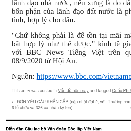
lãnh đạo nhà nước, nếu xưng là do dân
bổn phận của lãnh đạo đất nước là p
tình, hợp lý cho dân.
"Chứ không phải là để tồn tại mãi m
bất hợp lý như thế được," kinh tế g
với BBC News Tiếng Việt trên q
08/9/2020 từ Hội An.
Nguồn:
https://www.bbc.com/vietnam
This entry was posted in
Vấn đề hôm nay
and tagged
Quốc Phư
←
ĐƠN YÊU CẦU KHẨN CẤP (cập nhật đợt 2, với
Thương cảm 
6 tổ chức và 326 cá nhân ký tên)
Diễn đàn Câu lạc bộ Văn đoàn Độc lập Việt Nam