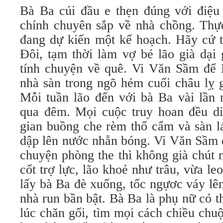
Bà Ba cúi đầu e thẹn đúng với điệu
chính chuyên sắp về nhà chồng. Thực
đang dự kiến một kế hoạch. Hãy cứ t
Đôi, tạm thời làm vợ bé lão già dại 
tính chuyện về quê. Vi Văn Sầm để
nhà sàn trong ngõ hẻm cuối châu lỵ 
Mỗi tuần lão đến với bà Ba vài lần 
qua đêm. Mọi cuộc truy hoan đều di
gian buồng che rèm thổ cẩm và sàn l
dập lên nước nhẵn bóng. Vi Văn Sầm 
chuyện phòng the thì không già chút
cốt trợ lực, lão khoẻ như trâu, vừa le
lấy bà Ba đè xuống, tốc ngựơc váy lê
nhà run bần bật. Bà Ba là phụ nữ có 
lúc chăn gối, tìm mọi cách chiều chu