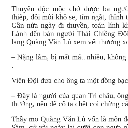
Thuyền độc mộc chở được ba ngườ
thiếp, đôi môi khô se, tím ngắt, thỉnh
Gần nửa ngày đi thuyền, toán lính 
Lánh đến bản người Thái Chiềng Đô
lang Quàng Văn Lủ xem vết thương xo
– Nặng lắm, bị mất máu nhiều, không
.
Viên Đội đưa cho ông ta một đồng bạc 
– Đây là người của quan Tri châu, ông
thưởng, nếu để cô ta chết coi chừng c
Thầy mo Quàng Văn Lủ vốn là môn đệ
Sầm, cứ vài ngày lại cưỡi con ngựa 