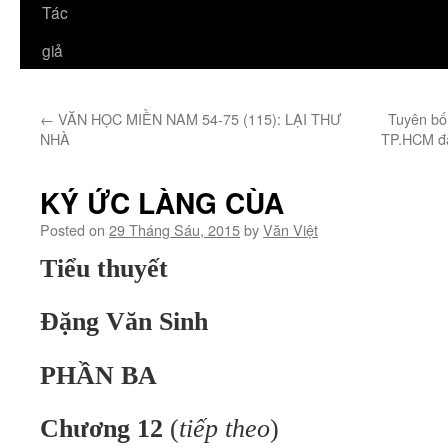
Tác
giả
←
VĂN HỌC MIỀN NAM 54-75 (115): LẠI THƯ
Tuyên bố
NHÀ
TP.HCM đà
KÝ ỨC LÀNG CÙA
Posted on
29 Tháng Sáu, 2015
by
Văn Việt
Tiểu thuyết
Đặng Văn Sinh
PHẦN BA
Chương 12
(
tiếp theo
)