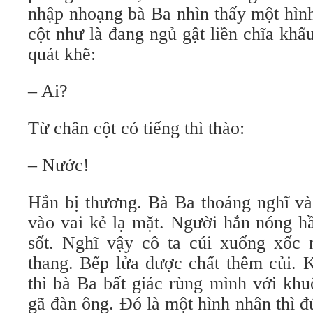
nhập nhoạng bà Ba nhìn thấy một hìn
cột như là đang ngủ gật liền chĩa kh
quát khẽ:
– Ai?
Từ chân cột có tiếng thì thào:
– Nước!
Hắn bị thương. Bà Ba thoáng nghĩ và 
vào vai kẻ lạ mặt. Người hắn nóng h
sốt. Nghĩ vậy cô ta cúi xuống xốc 
thang. Bếp lửa được chất thêm củi. 
thì bà Ba bất giác rùng mình với kh
gã đàn ông. Đó là một hình nhân thì đ