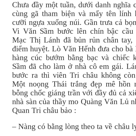
Chưa đầy một tuần, dưới danh nghĩa 
cùng gã tham biện và mấy tên lính
cưỡi ngựa xuống núi. Gần trưa cả bọ
Vi Văn Sầm bước lên chín bậc cầu 
Mạc Thị Lánh đã bủn rủn chân tay, 
điểm huyệt. Lò Văn Hếnh đưa cho bà 
hàng cúc bướm bằng bạc và chiếc 
Sầm đã cho làm ở nhà cô em gái. Lá
bước ra thì viên Tri châu không còn
Một noọng Thái trắng đẹp mê hồn n
bỗng chốc giáng trần với đầy đủ cả x
nhà sàn của thầy mo Quàng Văn Lủ nh
Quan Tri châu bảo :
– Nàng có bằng lòng theo ta về châu 