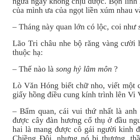
ngứa ngáy không chịu được. Bọn lính 
của mình ưa của ngọt liền xúm nhau v
– Tháng này quan lớn có lộc, coi như
Lão Tri châu nhe bộ răng vàng cười 
thuộc hạ:
– Thế nào là
song hỷ lâm môn
?
Lò Văn Hóng biết chữ nho, viết một
giấy hồng điều cung kính trình lên Vi
– Bẩm quan, cái vui thứ nhất là anh
được cây đàn hương cổ thụ ở đầu ng
hai là mang được cô gái người kinh đ
Chiềng Đôi, nhưng nó bị thương, t