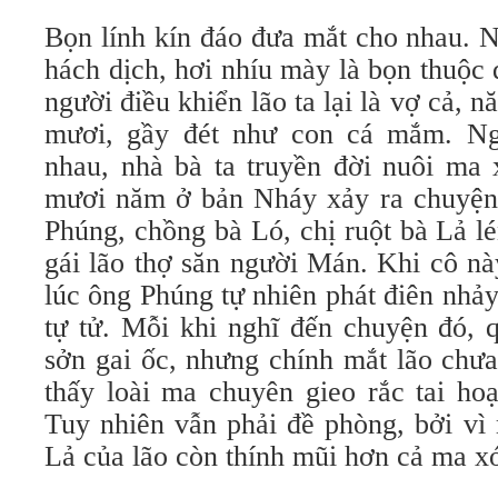
Bọn lính kín đáo đưa mắt cho nhau. N
hách dịch, hơi nhíu mày là bọn thuộc
người điều khiển lão ta lại là vợ cả, 
mươi, gầy đét như con cá mắm. Ng
nhau, nhà bà ta truyền đời nuôi ma 
mươi năm ở bản Nháy xảy ra chuyện
Phúng, chồng bà Ló, chị ruột bà Lả l
gái lão thợ săn người Mán. Khi cô nà
lúc ông Phúng tự nhiên phát điên nhả
tự tử. Mỗi khi nghĩ đến chuyện đó, q
sởn gai ốc, nhưng chính mắt lão chưa
thấy loài ma chuyên gieo rắc tai ho
Tuy nhiên vẫn phải đề phòng, bởi vì
Lả của lão còn thính mũi hơn cả ma x