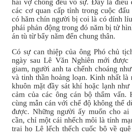
hai vợ chồng đều vô sự. Đây là điều 
các cơ quan cấp tỉnh trong cuộc đấu 
có hăm chín người bị coi là có dính lí
phái phản động trong đó năm bị tử hình
án tù từ bẩy năm đến chung thân.
Có sự can thiệp của ông Phó chủ tịc
ngày sau Lê Văn Nghiên mới được t
giam, người anh ta chếnh choáng như
và tinh thần hoảng loạn. Kinh nhất là
khuôn mặt đầy sát khí hoặc lạnh như
cảm của các ông cán bộ thẩm vấn. 
cùng mẫn cán với chế độ không thể d
được. Những người ấy muốn cho ai 
cần, chỉ một cái nhếch môi là tính m
trai họ Lê lếch thếch cuốc bộ về quê