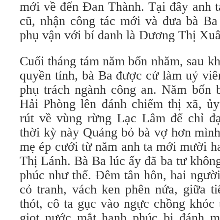
mới về đến Đan Thành. Tại đây anh t
cũ, nhận công tác mới và đưa bà Ba
phụ vận với bí danh là Dương Thị Xuâ
Cuối tháng tám năm bốn nhăm, sau kh
quyền tỉnh, bà Ba được cử làm uỷ vi
phụ trách ngành công an. Năm bốn b
Hải Phòng lên đánh chiếm thị xã, ủy
rút về vùng rừng Lạc Lâm để chỉ đ
thời kỳ này Quảng bỏ bà vợ hơn mình
mẹ ép cưới từ năm anh ta mới mười ha
Thị Lánh. Bà Ba lúc ấy đã ba tư khôn
phúc như thế. Đêm tân hôn, hai người
cỏ tranh, vách ken phên nứa, giữa ti
thót, cô ta gục vào ngực chồng khóc 
giọt nước mắt hạnh phúc bị đánh 