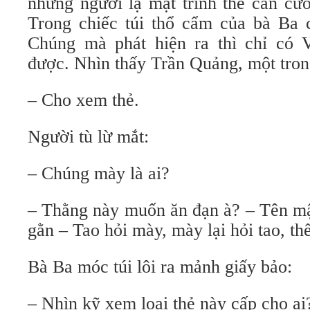
những người lạ mặt trình thẻ căn cướ
Trong chiếc túi thổ cẩm của bà Ba 
Chúng mà phát hiện ra thì chỉ có
được. Nhìn thấy Trần Quảng, một trong
– Cho xem thẻ.
Người tù lừ mắt:
– Chúng mày là ai?
– Thằng này muốn ăn đạn à? – Tên mậ
gằn – Tao hỏi mày, mày lại hỏi tao, thế
Bà Ba móc túi lôi ra mảnh giấy bảo:
– Nhìn kỹ xem loại thẻ này cấp cho ai