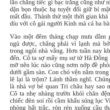
lão chẳng tiếc gì bạc trắng cũng như 
dặn bọn thuộc hạ tuyệt đối giữ bí mậ
mất đầu. Thành thử một thời gian khá 
díu với cô gái người Kinh mà cả ba bà
Vào một đêm tháng chạp mưa dầm g
ngủ được, chẳng phải vì lạnh mà b
trong ngôi nhà vắng. Hơn tuần nay k
đến. Cô ta sợ mấy mụ sư tử Hà Đông 
mỡ nên lúc nào cũng nơm nớp đề phòn
dưới gầm sàn. Con chó vện nằm trong 
lẽ lại là trộm? Lánh thầm nghĩ. Chún
là nhà vợ bé quan Tri châu hay sao 
Cô ta nhẹ nhàng trườn khỏi chăn đệ
chiếc đèn soi rồi cầm khẩu súng lục 
phòng bất trắc, rón rén xuống cầu t