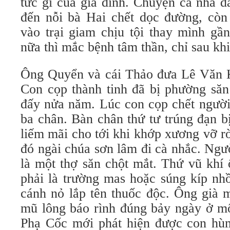
tức gì của gia đình. Chuyện cả nhà d
đến nỗi bà Hai chết dọc đường, cò
vào trại giam chịu tội thay mình gầ
nữa thì mắc bệnh tâm thần, chỉ sau khi
Ông Quyển và cái Thảo đưa Lê Văn K
Con cọp thành tinh đã bị phường săn
đấy nửa năm. Lúc con cọp chết người 
ba chân. Bàn chân thứ tư trúng đạn bị
liếm mãi cho tới khi khớp xương vỡ rờ
đó ngài chúa sơn lâm đi cà nhắc. Ngư
là một thợ săn chột mắt. Thứ vũ khí
phải là trường mas hoặc súng kíp nh
cánh nỏ lắp tên thuốc độc. Ông già 
mũ lông báo rình đúng bảy ngày ở mộ
Phạ Cốc mới phát hiện được con hù