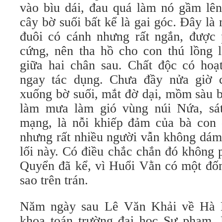
vào bìu dái, đau quá làm nó gầm lên
cây bờ suối bất kể là gai góc. Đây là
đuôi có cánh nhưng rất ngắn, được 
cứng, nên tha hồ cho con thú lồng l
giữa hai chân sau. Chất độc có hoạ
ngay tác dụng. Chưa đầy nửa giờ
xuống bờ suối, mắt đờ dại, mồm sàu b
làm mưa làm gió vùng núi Nứa, sát
mạng, là nỗi khiếp đảm của bà con d
nhưng rất nhiều người vẫn không dám
lối này. Có điều chắc chắn đó không 
Quyển đã kể, vì Huổi Vằn có một đốm
sao trên trán.
Năm ngày sau Lê Văn Khải về Hà N
khoa toán trường đại học Sư phạm. 