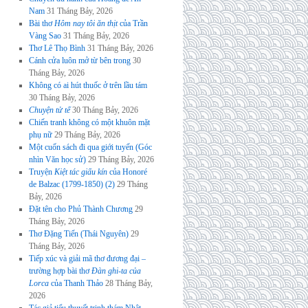
Nam
31 Tháng Bảy, 2026
Bài thơ
Hôm nay tôi ăn thịt
của Trần
Vàng Sao
31 Tháng Bảy, 2026
Thơ Lê Thọ Bình
31 Tháng Bảy, 2026
Cánh cửa luôn mở từ bên trong
30
Tháng Bảy, 2026
Không có ai hút thuốc ở trên lầu tám
30 Tháng Bảy, 2026
Chuyện tử tế
30 Tháng Bảy, 2026
Chiến tranh không có một khuôn mặt
phụ nữ
29 Tháng Bảy, 2026
Một cuốn sách đi qua giới tuyến (Góc
nhìn Văn học sử)
29 Tháng Bảy, 2026
Truyện
Kiệt tác giấu kín
của Honoré
de Balzac (1799-1850) (2)
29 Tháng
Bảy, 2026
Đặt tên cho Phủ Thành Chương
29
Tháng Bảy, 2026
Thơ Đặng Tiến (Thái Nguyên)
29
Tháng Bảy, 2026
Tiếp xúc và giải mã thơ đương đại –
trường hợp bài thơ
Đàn ghi-ta của
Lorca
của Thanh Thảo
28 Tháng Bảy,
2026