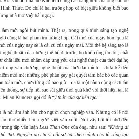
. Rồi sau đó nhà thơ Khế Iêm cùng các bằng hữu của ông còn đề
n Hình Thức. Đó chỉ là hai trường hợp cá biệt giữa không biết bao
ững nhà thơ Việt hải ngoại.
àm mới ngòi bút mình. Thật ra, trong quá trình sáng tạo nghệ
o giờ cũng là hai phạm trù tương hợp. Cái mới của ngày hôm qua là
mới của ngày nay sẽ là cái cũ của ngày mai. Mỗi thế hệ sáng tạo là
 nghệ thuật của những thế hệ đi trước, họ khổ công tìm tòi, chắt
ư chất liệu mới nhằm đáp ứng yêu cầu nghệ thuật của thời đại họ
 trong văn chương nghệ thuật của thời đại mình – chưa kể đến
niệm mới mẻ; những phê phán gay gắt quyết tâm bác bỏ các quan
àn toàn mới, chưa từng có bao giờ – đã là một hành động cách tân
yền thống, sự tiếp nối sao sát giữa thời quá khứ với thời hiện tại, là
t. Milan Kundera gọi đó là “
ý thức của sự liên tục
.”
ôn là nỗi ám ảnh lớn cho người chọn nghiệp văn. Nhưng có lẽ nỗi
làm thơ nhiều hơn người viết văn xuôi. Nói vậy bởi tôi nhớ đến
y trong tập văn luận
Less Than One
của ông, như sau: “
Không ai
hà thơ. Nguyên do chỉ vì nỗi sợ hãi điều mình cho là sáng tạo