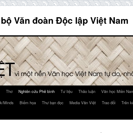
 bộ Văn đoàn Độc lập Việt Nam
Thơ
Nghiên cứu Phê bình
Tư liệu
Thảo luận
Văn học Miền Nam
k/Minds
Biếm họa
Thư bạn đọc
Media Văn Việt
Trao đổi
Trên k