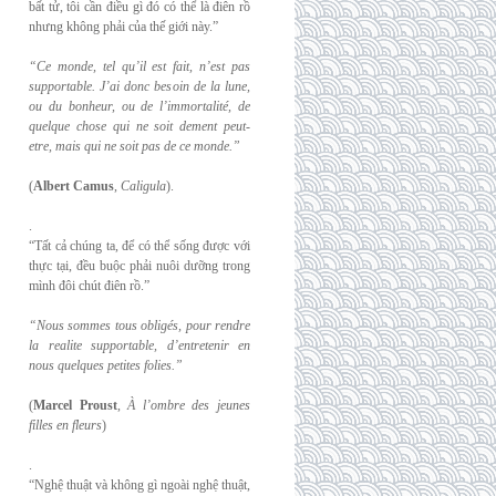
bất tử, tôi cần điều gì đó có thể là điên rồ
nhưng không phải của thế giới này.”
“Ce monde, tel qu’il est fait, n’est pas
supportable. J’ai donc besoin de la lune,
ou du
bonheur, ou de l’immortalité, de
quelque chose qui ne soit dement peut-
etre, mais qui
ne soit pas de ce monde.”
(
Albert Camus
,
Caligula
).
.
“Tất cả chúng ta, để có thể sống được với
thực tại, đều buộc phải nuôi dưỡng trong
mình đôi chút điên rồ.”
“Nous sommes tous obligés, pour rendre
la realite supportable, d’entretenir en
nous
quelques petites folies.”
(
Marcel Proust
,
À l’ombre des jeunes
filles en fleurs
)
.
“Nghệ thuật và không gì ngoài nghệ thuật,