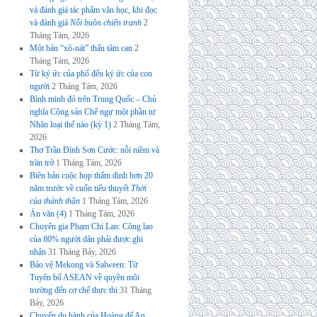
và đánh giá tác phẩm văn học, khi đọc
và đánh giá
Nỗi buồn chiến tranh
2
Tháng Tám, 2026
Một bản “xô-nát” thấu tâm can
2
Tháng Tám, 2026
Từ ký ức của phố đến ký ức của con
người
2 Tháng Tám, 2026
Bình minh đỏ trên Trung Quốc – Chủ
nghĩa Cộng sản Chế ngự một phần tư
Nhân loại thế nào (kỳ 1)
2 Tháng Tám,
2026
Thơ Trần Đình Sơn Cước: nỗi niềm và
trăn trở
1 Tháng Tám, 2026
Biên bản cuộc họp thẩm định hơn 20
năm trước về cuốn tiểu thuyết
Thời
của thánh thần
1 Tháng Tám, 2026
Án văn (4)
1 Tháng Tám, 2026
Chuyên gia Phạm Chi Lan: Công lao
của 80% người dân phải được ghi
nhận
31 Tháng Bảy, 2026
Bảo vệ Mekong và Salween: Từ
Tuyên bố ASEAN về quyền môi
trường đến cơ chế thực thi
31 Tháng
Bảy, 2026
Chuyến du hành của Hoàng đế An