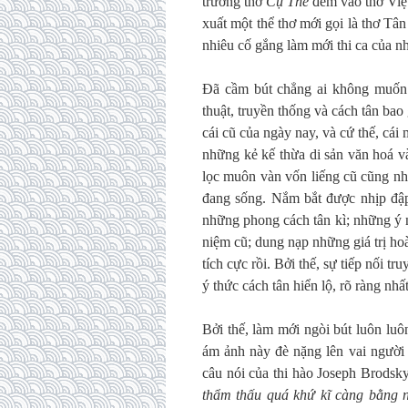
trường thơ
Cụ Thể
đem vào thơ Việt
xuất một thể thơ mới gọi là thơ Tâ
nhiêu cố gắng làm mới thi ca của nh
Đã cầm bút chẳng ai không muốn l
thuật, truyền thống và cách tân ba
cái cũ của ngày nay, và cứ thế, cái 
những kẻ kế thừa di sản văn hoá và
lọc muôn vàn vốn liếng cũ cũng nh
đang sống. Nắm bắt được nhịp đập
những phong cách tân kì; những ý 
niệm cũ; dung nạp những giá trị ho
tích cực rồi. Bởi thế, sự tiếp nối tru
ý thức cách tân hiển lộ, rõ ràng nhấ
Bởi thế, làm mới ngòi bút luôn lu
ám ảnh này đè nặng lên vai người 
câu nói của thi hào Joseph Brodsk
thẩm thấu quá khứ kĩ càng bằng n