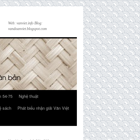
Web: vanviet.info Blog:
vandoanviet.blogspot.com
 54-75
Nghệ thuật
ệ sách
Phát biểu nhận giải Văn Việt