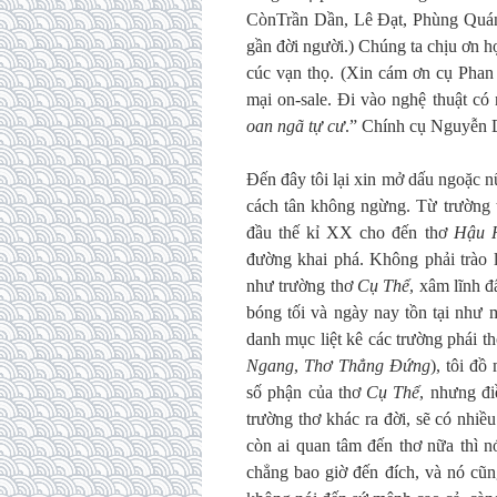
CònTrần Dần, Lê Đạt, Phùng Quán,
gần đời người.) Chúng ta chịu ơn h
cúc vạn thọ. (Xin cám ơn cụ Phan
mại on-sale. Đi vào nghệ thuật có 
oan ngã tự cư
.” Chính cụ Nguyễn D
Đến đây tôi lại xin mở dấu ngoặc nữa
cách tân không ngừng. Từ trường
đầu thế kỉ XX cho đến thơ
Hậu H
đường khai phá. Không phải trào 
như trường thơ
Cụ Thể
, xâm lĩnh đ
bóng tối và ngày nay tồn tại như 
danh mục liệt kê các trường phái t
Ngang
,
Thơ Thẳng Đứng
), tôi đồ
số phận của thơ
Cụ Thể
, nhưng đi
trường thơ khác ra đời, sẽ có nhiều
còn ai quan tâm đến thơ nữa thì n
chẳng bao giờ đến đích, và nó cũn