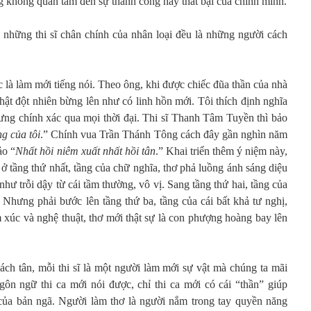
g không quan tâm đến sự thành công hay thất bại của chính mình.
cả những thi sĩ chân chính của nhân loại đều là những người cách
 là làm mới tiếng nói. Theo ông, khi được chiếc đũa thần của nhà
nhật đột nhiên bừng lên như có linh hồn mới. Tôi thích định nghĩa
ưng chính xác qua mọi thời đại. Thi sĩ Thanh Tâm Tuyền thì bảo
g của tôi
.” Chính vua Trần Thánh Tông cách đây gần nghìn năm
ảo “
Nhất hồi niêm xuất nhất hồi tân
.” Khai triển thêm ý niệm này,
 ở tầng thứ nhất, tầng của chữ nghĩa, thơ phả luồng ánh sáng diệu
như trỗi dậy từ cái tầm thường, vô vị. Sang tầng thứ hai, tầng của
 Nhưng phải bước lên tầng thứ ba, tầng của cái bất khả tư nghị,
 xúc và nghệ thuật, thơ mới thật sự là con phượng hoàng bay lên
cách tân, mỗi thi sĩ là một người làm mới sự vật mà chúng ta mãi
ôn ngữ thi ca mới nói được, chỉ thi ca mới có cái “thần” giúp
 của bản ngã. Người làm thơ là người nắm trong tay quyền năng