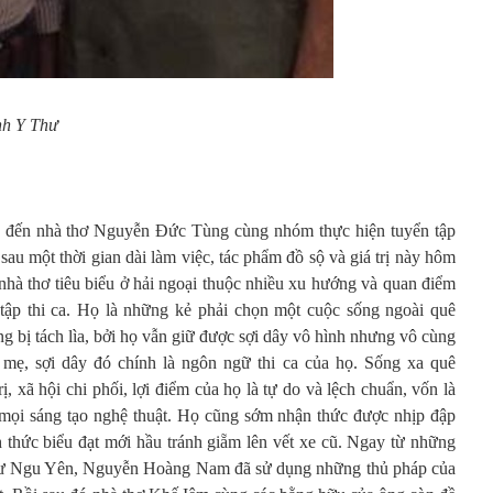
nh Y Thư
ng đến nhà thơ Nguyễn Đức Tùng cùng nhóm thực hiện tuyển tập
 sau một thời gian dài làm việc, tác phẩm đồ sộ và giá trị này hôm
nhà thơ tiêu biểu ở hải ngoại thuộc nhiều xu hướng và quan điểm
 tập thi ca. Họ là những kẻ phải chọn một cuộc sống ngoài quê
g bị tách lìa, bởi họ vẫn giữ được sợi dây vô hình nhưng vô cùng
t mẹ, sợi dây đó chính là ngôn ngữ thi ca của họ. Sống xa quê
ị, xã hội chi phối, lợi điểm của họ là tự do và lệch chuẩn, vốn là
g mọi sáng tạo nghệ thuật. Họ cũng sớm nhận thức được nhịp đập
 thức biểu đạt mới hầu tránh giẵm lên vết xe cũ. Ngay từ những
như Ngu Yên, Nguyễn Hoàng Nam đã sử dụng những thủ pháp của