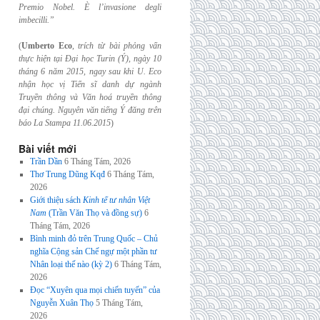
Premio Nobel. È l’invasione
degli
imbecilli.”
(
Umberto Eco
,
trích từ bài phỏng vấn
thực hiện tại Đại học Turin (Ý), ngày 10
tháng 6
năm 2015, ngay sau khi U. Eco
nhận học vị Tiến sĩ danh dự ngành
Truyền thông và
Văn hoá truyền thông
đại chúng. Nguyên văn tiếng Ý đăng trên
báo La Stampa
11.06.2015
)
Bài viết mới
Trần Dần
6 Tháng Tám, 2026
Thơ Trung Dũng Kqđ
6 Tháng Tám,
2026
Giới thiệu sách
Kinh tế tư nhân Việt
Nam
(Trần Văn Thọ và đồng sự)
6
Tháng Tám, 2026
Bình minh đỏ trên Trung Quốc – Chủ
nghĩa Cộng sản Chế ngự một phần tư
Nhân loại thế nào (kỳ 2)
6 Tháng Tám,
2026
Đọc “Xuyên qua mọi chiến tuyến” của
Nguyễn Xuân Thọ
5 Tháng Tám,
2026