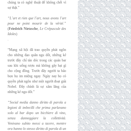
chúng ta có nghệ thuật để không chết vì
sự thật.”
“L’art et rien que l’art, nous avons l’art
pour ne point mourir de la vérité.”
(
Friedrich
Nietzsche
,
Le Crépuscule des
Idoles
)
.
“Mạng xã hội đã trao quyền phát ngôn
cho những đạo quân ngu dốt, những kẻ
trước đây chỉ tán dóc trong các quán bar
sau khi uống rượu mà không gây hại gì
cho cộng đồng. Trước đây người ta bảo
bọn họ im miệng ngay. Ngày nay họ có
quyền phát ngôn như một người đoạt giải
Nobel. Đây chính là sự xâm lăng của
những kẻ ngu dốt.”
“Social media danno diritto di parola a
legioni di imbecilli che prima parlavano
solo al
bar dopo un bicchiere di vino,
senza danneggiare la collettività.
Venivano subito messi a
tacere, mentre
ora hanno lo stesso diritto di parola di un