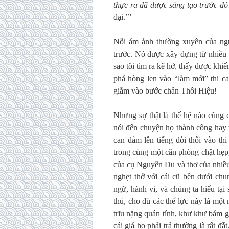
thực ra đã được sáng tạo trước đó l
đại.’”
Nỗi ám ảnh thường xuyên của ngườ
trước. Nó được xây dựng từ nhiều 
sao tôi tìm ra kẽ hở, thấy được khiế
phá hòng len vào “làm mới” thi c
giẵm vào bước chân Thôi Hiệu!
Nhưng sự thật là thế hệ nào cũng c
nói đến chuyện họ thành công hay 
can đảm lên tiếng đòi thổi vào th
trong cùng một căn phòng chật hẹp
của cụ Nguyễn Du và thơ của nhiều 
nghẹt thở với cái cũ bên dưới chu
ngữ, hành vi, và chúng ta hiểu tại
thủ, cho dù các thế lực này là mộ
trĩu nặng quán tính, khư khư bám g
cái giá họ phải trả thường là rất 