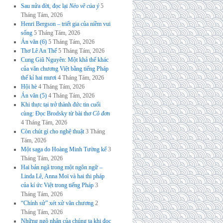
Sau nửa đời, đọc lại
Nẻo về của ý
5
Tháng Tám, 2026
Henri Bergson – triết gia của niềm vui
sống
5 Tháng Tám, 2026
Án văn (6)
5 Tháng Tám, 2026
Thơ Lê An Thế
5 Tháng Tám, 2026
Cung Giũ Nguyên: Một khả thể khác
của văn chương Việt bằng tiếng Pháp
thế kỉ hai mươi
4 Tháng Tám, 2026
Hội hè
4 Tháng Tám, 2026
Án văn (5)
4 Tháng Tám, 2026
Khi thực tại trở thành đức tin cuối
cùng: Đọc Brodsky từ bài thơ
Cô đơn
4 Tháng Tám, 2026
Còn chút gì cho nghệ thuật
3 Tháng
Tám, 2026
Một saga do Hoàng Minh Tường kể
3
Tháng Tám, 2026
Hai bản ngã trong một ngôn ngữ –
Linda Lê, Anna Moï và hai thi pháp
của kí ức Việt trong tiếng Pháp
3
Tháng Tám, 2026
“Chính sử” xét xử văn chương
2
Tháng Tám, 2026
Những ngộ nhận của chúng ta khi đọc