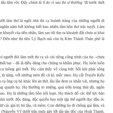
âu lắm rồi. Đây chính là lí do vì sao thi sĩ thường
‘đi trước thời
i làm thơ là ngôi nhà thi ca hoành tráng của những người đi
nghìn năm bởi không biết bao nhiêu tâm hồn thơ trác tuyệt. Làm
m khuyết của tiền nhân, làm sao tôi tìm ra khoảnh đất chưa ai khai
a? Đến như thi tiên Lý Bạch mà còn bị Kim Thánh Thán phê là
ó người đòi làm mới thi ca và chỉ riêng công trình của họ –chưa
thất bại – đã là điều đáng cho chúng ta khâm phục. Họ luôn luôn
i ca luồng gió mới. Họ cảm thấy vô cùng bức bối khi phải sống
, tù túng, với những món đồ cũ kĩ, mốc meo. Họ cất
Truyện Kiều
cụ ông cụ bà khác lên án thờ, lâu lâu đem ra khấn vái, nhưng họ
ng quanh họ. Họ thường to miệng, quá trớn trong thái độ, ngôn
 sao. Họ là những tâm hồn nổi loạn. Họ thách đố các thế lực bảo
t nhà nước độc đảng, độc quyền hay một tập thể người đọc đầu óc
iữ các giá trị hủ lậu, cũ mèm. Con đường họ đi chông gai lắm, và
đắt. (Nguyễn Vỹ dưới trận mưa gậy tới tấp tàn độc của Hoài Thanh.