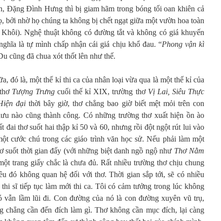
 Đặng Đình Hưng thì bị giam hãm trong bóng tối oan khiên cả
ọ, bởi nhờ họ chúng ta không bị chết ngạt giữa một vườn hoa toàn
 Khôi). Nghệ thuật không có đường tắt và không có giá khuyến
nghĩa là tự mình chấp nhận cái giá chịu khổ đau. “
Phong vận kì
u cũng đã chua xót thốt lên như thế.
, đó là, một thế kỉ thi ca của nhân loại vừa qua là một thế kỉ của
 thơ
Tượng Trưng
cuối thế kỉ XIX, trường thơ
Vị Lai, Siêu Thực
iện đại
thời bây giờ, thơ chẳng bao giờ biết mệt mỏi trên con
lưu nào cũng thành công. Có những trường thơ xuất hiện ồn ào
ất đai thơ suốt hai thập kỉ 50 và 60, nhưng rồi đột ngột rút lui vào
một cước chú trong các giáo trình văn học sử. Nếu phải làm một
hơ suốt thời gian đấy (với những biệt danh ngồ ngộ như
Thơ Nằm
 một trang giấy chắc là chưa đủ. Rất nhiều trường thơ chịu chung
ều đó không quan hệ đối với thơ. Thời gian sắp tới, sẽ có nhiều
 thi sĩ tiếp tục làm mới thi ca. Tôi có cảm tưởng trong lúc không
ó vẫn lầm lũi đi. Con đường của nó là con đường xuyên vũ trụ,
g chẳng cần đến đích làm gì. Thơ không cần mục đích, lại càng