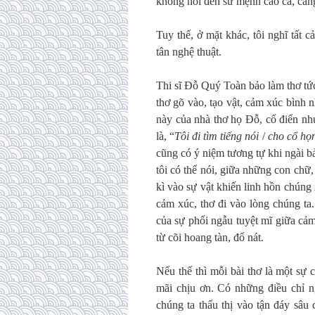
không nói đến sứ mệnh cao cả, càn
Tuy thế, ở mặt khác, tôi nghĩ tất 
tân nghệ thuật.
Thi sĩ Đỗ Quý Toàn bảo làm thơ tức
thơ gõ vào, tạo vật, cảm xúc bình 
này của nhà thơ họ Đỗ, cổ điển nh
là, “
Tôi đi tìm tiếng nói
/
cho cổ họn
cũng có ý niệm tương tự khi ngài b
tôi có thể nói, giữa những con chữ,
kì vào sự vật khiến linh hồn chúng 
cảm xúc, thơ đi vào lòng chúng ta.
của sự phối ngẫu tuyệt mĩ giữa cảm
từ cõi hoang tàn, đổ nát.
Nếu thế thì mỗi bài thơ là một sự 
mãi chịu ơn. Có những điều chỉ ng
chúng ta thấu thị vào tận đáy sâu