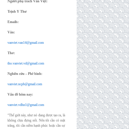
Người phụ trách Văn Việt:
Trịnh Y Thư
Emails:
Văn:
vanviet.van14@gmail.com
Thơ:
tho.vanviet.vd@gmail.com
Nghiên cứu – Phê bình:
vanviet.ncpb@gmail.com
Vấn đề hôm nay:
vanviet.vdhn1@gmail.com
“Thế giới này, như nó đang được tạo ra, là
không chịu đựng nổi. Nên tôi cần có mặt
trăng, tôi cần niềm hạnh phúc hoặc cần sự