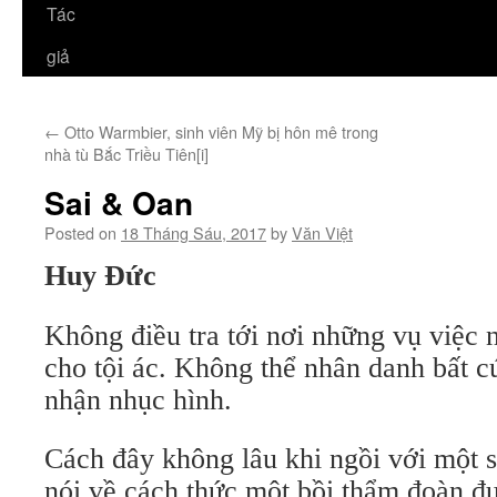
Tác
giả
←
Otto Warmbier, sinh viên Mỹ bị hôn mê trong
nhà tù Bắc Triều Tiên[i]
Sai & Oan
Posted on
18 Tháng Sáu, 2017
by
Văn Việt
Huy Đức
Không điều tra tới nơi những vụ việc n
cho tội ác. Không thể nhân danh bất c
nhận nhục hình.
Cách đây không lâu khi ngồi với một s
nói về cách thức một bồi thẩm đoàn đư