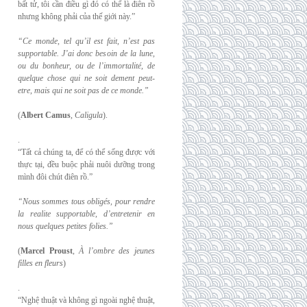
bất tử, tôi cần điều gì đó có thể là điên rồ
nhưng không phải của thế giới này.”
“Ce monde, tel qu’il est fait, n’est pas
supportable. J’ai donc besoin de la lune,
ou du
bonheur, ou de l’immortalité, de
quelque chose qui ne soit dement peut-
etre, mais qui
ne soit pas de ce monde.”
(
Albert Camus
,
Caligula
).
.
“Tất cả chúng ta, để có thể sống được với
thực tại, đều buộc phải nuôi dưỡng trong
mình đôi chút điên rồ.”
“Nous sommes tous obligés, pour rendre
la realite supportable, d’entretenir en
nous
quelques petites folies.”
(
Marcel Proust
,
À l’ombre des jeunes
filles en fleurs
)
.
“Nghệ thuật và không gì ngoài nghệ thuật,