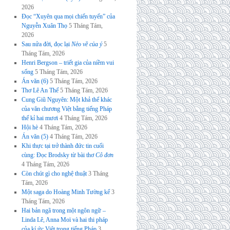
2026
Đọc “Xuyên qua mọi chiến tuyến” của
Nguyễn Xuân Thọ
5 Tháng Tám,
2026
Sau nửa đời, đọc lại
Nẻo về của ý
5
Tháng Tám, 2026
Henri Bergson – triết gia của niềm vui
sống
5 Tháng Tám, 2026
Án văn (6)
5 Tháng Tám, 2026
Thơ Lê An Thế
5 Tháng Tám, 2026
Cung Giũ Nguyên: Một khả thể khác
của văn chương Việt bằng tiếng Pháp
thế kỉ hai mươi
4 Tháng Tám, 2026
Hội hè
4 Tháng Tám, 2026
Án văn (5)
4 Tháng Tám, 2026
Khi thực tại trở thành đức tin cuối
cùng: Đọc Brodsky từ bài thơ
Cô đơn
4 Tháng Tám, 2026
Còn chút gì cho nghệ thuật
3 Tháng
Tám, 2026
Một saga do Hoàng Minh Tường kể
3
Tháng Tám, 2026
Hai bản ngã trong một ngôn ngữ –
Linda Lê, Anna Moï và hai thi pháp
của kí ức Việt trong tiếng Pháp
3