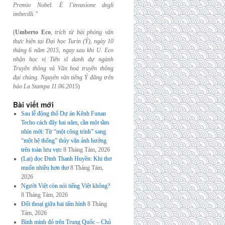
Premio Nobel. È l’invasione
degli
imbecilli.”
(
Umberto Eco
,
trích từ bài phỏng vấn
thực hiện tại Đại học Turin (Ý), ngày 10
tháng 6
năm 2015, ngay sau khi U. Eco
nhận học vị Tiến sĩ danh dự ngành
Truyền thông và
Văn hoá truyền thông
đại chúng. Nguyên văn tiếng Ý đăng trên
báo La Stampa
11.06.2015
)
Bài viết mới
Sau lễ động thổ Dự án Kênh Funan
Techo cách đây hai năm, cần một tầm
nhìn mới: Từ “một công trình” sang
“một hệ thống” thủy văn ảnh hưởng
trên toàn lưu vực
8 Tháng Tám, 2026
(Lại) đọc Đinh Thanh Huyền: Khi thơ
muốn nhiều hơn thơ
8 Tháng Tám,
2026
Người Việt còn nói tiếng Việt không?
8 Tháng Tám, 2026
Đối thoại giữa hai tấm hình
8 Tháng
Tám, 2026
Bình minh đỏ trên Trung Quốc – Chủ