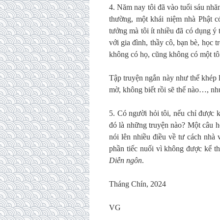
4. Năm nay tôi đã vào tuổi sáu nhă
thường, một khái niệm nhà Phật c
tưởng mà tôi ít nhiều đã có dụng ý 
với gia đình, thầy cô, bạn bè, học
không có họ, cũng không có một tôi
Tập truyện ngắn này như thể khép l
mờ, không biết rồi sẽ thế nào…, nh
5. Có người hỏi tôi, nếu chỉ được 
đó là những truyện nào? Một câu hỏ
nói lên nhiều điều về tư cách nh
phần tiếc nuối vì không được kể t
Diễn ngôn
.
Tháng Chín, 2024
VG