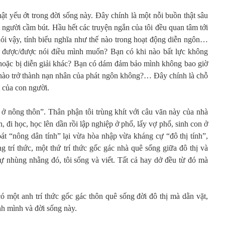
hật yếu ớt trong đời sống này. Đây chính là một nỗi buồn thật sâu
g người cầm bút. Hầu hết các truyện ngắn của tôi đều quan tâm tới
i nói vậy, tính biểu nghĩa như thế nào trong hoạt động diễn ngôn…
 được/được nói điều mình muốn? Bạn có khi nào bất lực không
u hoặc bị diễn giải khác? Bạn có dám đảm bảo mình không bao giờ
 nào trở thành nạn nhân của phát ngôn không?… Đây chính là chỗ
t của con người.
a ở nông thôn”. Thân phận tôi trùng khít với câu văn này của nhà
 đi học, học lên dần rồi lập nghiệp ở phố, lấy vợ phố, sinh con ở
át “nông dân tính” lại vừa hòa nhập vừa kháng cự “đô thị tính”,
g trí thức, một thứ trí thức gốc gác nhà quê sống giữa đô thị và
sự nhùng nhằng đó, tôi sống và viết. Tất cả hay dở đều từ đó mà
có một anh trí thức gốc gác thôn quê sống đời đô thị mà dằn vặt,
ính mình và đời sống này.