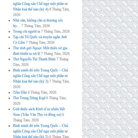
nghĩa Cộng sản Chế ngự một phần tư
Nhân loại thế nào (kỳ 4)
8 Tháng Tám,
2026
Nhà văn, không cần ai thương xót
họ…
7 Tháng Tám, 2026
Trong cõi người ta
7 Tháng Tám, 2026
Tạp chí Tổ Quốc và truyện ngắn
Anh
Cò Lấm
7 Tháng Tám, 2026
Thư tình gửi Ngoại
: Một thiên sử gia
đình khiến ta rơi lệ
7 Tháng Tám, 2026
Thơ Nguyễn Thị Thanh Bình
7 Tháng
Tám, 2026
Bình minh đỏ trên Trung Quốc – Chủ
nghĩa Cộng sản Chế ngự một phần tư
Nhân loại thế nào (kỳ 3)
7 Tháng Tám,
2026
Trần Dần
6 Tháng Tám, 2026
Thơ Trung Dũng Kqđ
6 Tháng Tám,
2026
Giới thiệu sách
Kinh tế tư nhân Việt
Nam
(Trần Văn Thọ và đồng sự)
6
Tháng Tám, 2026
Bình minh đỏ trên Trung Quốc – Chủ
nghĩa Cộng sản Chế ngự một phần tư
Nhân loại thế nào (kỳ 2)
6 Tháng Tám,