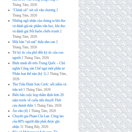
Tháng Tám, 2026
“Chính sử” xét xử văn chương
2
Tháng Tám, 2026
Những ngộ nhận của chúng ta khi đọc
và đánh giá tác phẩm văn học, khi đọc
và đánh giá
Nỗi buồn chiến tranh
2
Tháng Tám, 2026
Một bản “xô-nát” thấu tâm can
2
Tháng Tám, 2026
Từ ký ức của phố đến ký ức của con
người
2 Tháng Tám, 2026
Bình minh đỏ trên Trung Quốc – Chủ
nghĩa Cộng sản Chế ngự một phần tư
Nhân loại thế nào (kỳ 1)
2 Tháng Tám,
2026
Thơ Trần Đình Sơn Cước: nỗi niềm và
trăn trở
1 Tháng Tám, 2026
Biên bản cuộc họp thẩm định hơn 20
năm trước về cuốn tiểu thuyết
Thời
của thánh thần
1 Tháng Tám, 2026
Án văn (4)
1 Tháng Tám, 2026
Chuyên gia Phạm Chi Lan: Công lao
của 80% người dân phải được ghi
nhận
31 Tháng Bảy, 2026