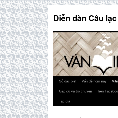
Skip
to
Diễn đàn Câu lạc
content
Số đặc biệt
Vấn đề hôm nay
Văn
Gặp gỡ và trò chuyện
Trên Faceboo
Tác giả