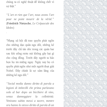
chúng ta có nghệ thuật để không chết vì
sự thật.”
“L’art et rien que l’art, nous avons l’art
pour ne point mourir de la vérité.”
(
Friedrich
Nietzsche
,
Le Crépuscule des
Idoles
)
.
“Mạng xã hội đã trao quyền phát ngôn
cho những đạo quân ngu dốt, những kẻ
trước đây chỉ tán dóc trong các quán bar
sau khi uống rượu mà không gây hại gì
cho cộng đồng. Trước đây người ta bảo
bọn họ im miệng ngay. Ngày nay họ có
quyền phát ngôn như một người đoạt giải
Nobel. Đây chính là sự xâm lăng của
những kẻ ngu dốt.”
“Social media danno diritto di parola a
legioni di imbecilli che prima parlavano
solo al
bar dopo un bicchiere di vino,
senza danneggiare la collettività.
Venivano subito messi a
tacere, mentre
ora hanno lo stesso diritto di parola di un