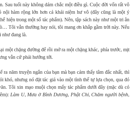
m. Sau tuổi này không dám chắc một điều gì. Cuộc đời vốn rất vô
ó nội hàm rộng lớn hơn cả khái niệm hư vô (đây cũng là một ý
thể hiện trong một số tác phẩm). Nên, tập sách này như một tri ân
 trò… Tôi vẫn thường hay nói, tôi mang ơn khắp gầm trời này. Nếu
 như đang là.
ại một chặng đường để rồi mở ra một chặng khác, phía trước, mịt
ưng vẫn cứ phải hướng tới.
kể ra năm truyện ngắn của bạn mà bạn cảm thấy tâm đắc nhất, thì
i khó, nhưng nó đặt tác giả vào một tình thế tự lựa chọn, qua đó
à văn. Tôi xin mạo muội chọn mấy tác phẩm dưới đây (mặc dù có
hêm):
Làm U
,
Mưa ở Bình Dương
,
Phật Chỉ
,
Chăm người bệnh
,