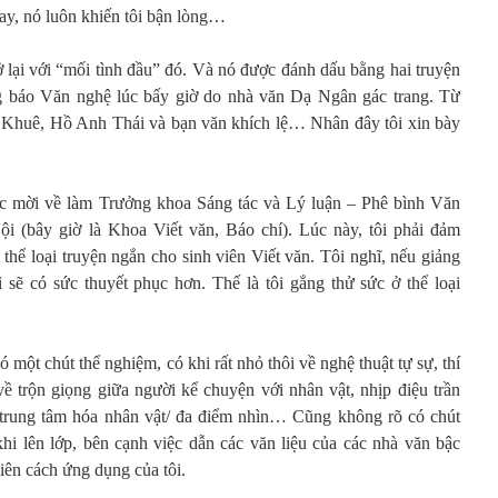
hay, nó luôn khiến tôi bận lòng…
ở lại với “mối tình đầu” đó. Và nó được đánh dấu bằng hai truyện
g báo Văn nghệ lúc bấy giờ do nhà văn Dạ Ngân gác trang. Từ
h Khuê, Hồ Anh Thái và bạn văn khích lệ… Nhân đây tôi xin bày
c mời về làm Trưởng khoa Sáng tác và Lý luận – Phê bình Văn
 (bây giờ là Khoa Viết văn, Báo chí). Lúc này, tôi phải đảm
hể loại truyện ngắn cho sinh viên Viết văn. Tôi nghĩ, nếu giảng
sẽ có sức thuyết phục hơn. Thế là tôi gắng thử sức ở thể loại
 một chút thể nghiệm, có khi rất nhỏ thôi về nghệ thuật tự sự, thí
ề trộn giọng giữa người kể chuyện với nhân vật, nhịp điệu trần
i trung tâm hóa nhân vật/ đa điểm nhìn… Cũng không rõ có chút
i lên lớp, bên cạnh việc dẫn các văn liệu của các nhà văn bậc
viên cách ứng dụng của tôi.