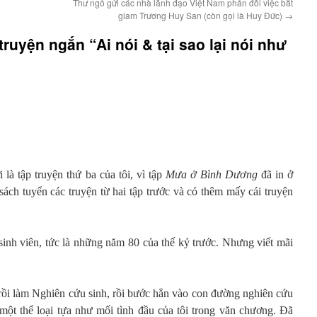
Thư ngỏ gửi các nhà lãnh đạo Việt Nam phản đối việc bắt
giam Trương Huy San (còn gọi là Huy Đức)
→
 truyện ngắn “Ai nói & tại sao lại nói như
 là tập truyện thứ ba của tôi, vì tập
Mưa ở Bình Dương
đã in ở
ch tuyển các truyện từ hai tập trước và có thêm mấy cái truyện
i sinh viên, tức là những năm 80 của thế kỷ trước. Nhưng viết mãi
rồi làm Nghiên cứu sinh, rồi bước hẳn vào con đường nghiên cứu
một thể loại tựa như mối tình đầu của tôi trong văn chương. Đã