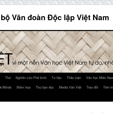
 bộ Văn đoàn Độc lập Việt Nam
Thơ
Nghiên cứu Phê bình
Tư liệu
Thảo luận
Văn học Miền Nam
k/Minds
Biếm họa
Thư bạn đọc
Media Văn Việt
Trao đổi
Trên k