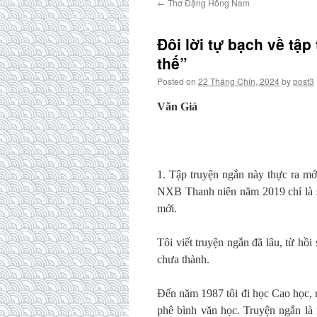
←
Thơ Đặng Hồng Nam
Đôi lời tự bạch về tập
thế”
Posted on
22 Tháng Chín, 2024
by
post3
Văn Giá
1. Tập truyện ngắn này thực ra mới
NXB Thanh niên năm 2019 chỉ là sá
mới.
Tôi viết truyện ngắn đã lâu, từ hồ
chưa thành.
Đến năm 1987 tôi đi học Cao học, 
phê bình văn học. Truyện ngắn là 