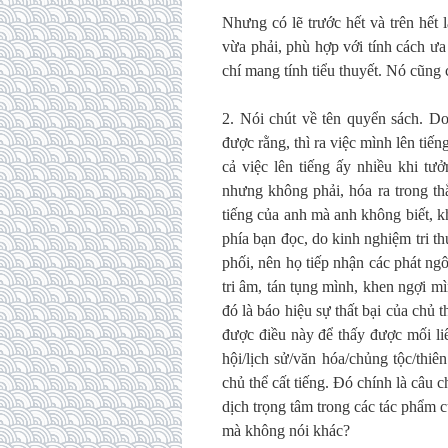
Nhưng có lẽ trước hết và trên hết 
vừa phải, phù hợp với tính cách ưa 
chí mang tính tiểu thuyết. Nó cũng 
2. Nói chút về tên quyển sách. Do
được rằng, thì ra việc mình lên ti
cả việc lên tiếng ấy nhiều khi tư
nhưng không phải, hóa ra trong th
tiếng của anh mà anh không biết, k
phía bạn đọc, do kinh nghiệm tri th
phối, nên họ tiếp nhận các phát ng
tri âm, tán tụng mình, khen ngợi 
đó là báo hiệu sự thất bại của chủ 
được điều này để thấy được mối liê
hội/lịch sử/văn hóa/chủng tộc/thi
chủ thể cất tiếng. Đó chính là câu 
dịch trọng tâm trong các tác phẩm củ
mà không nói khác?