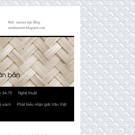
Web: vanviet.info Blog:
vandoanviet.blogspot.com
 54-75
Nghệ thuật
ệ sách
Phát biểu nhận giải Văn Việt