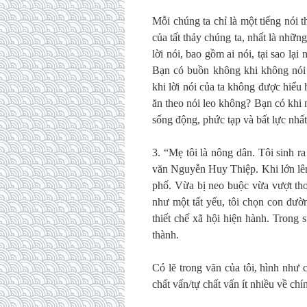
Mỗi chúng ta chỉ là một tiếng nói t
của tất thảy chúng ta, nhất là nhữn
lời nói, bao gồm ai nói, tại sao lạ
Bạn có buồn không khi không nói
khi lời nói của ta không được hiể
ăn theo nói leo không? Bạn có khi
sống động, phức tạp và bất lực nhấ
3. “Mẹ tôi là nông dân. Tôi sinh r
văn Nguyễn Huy Thiệp. Khi lớn lên,
phố. Vừa bị neo buộc vừa vượt tho
như một tất yếu, tôi chọn con đườn
thiết chế xã hội hiện hành. Trong 
thành.
Có lẽ trong văn của tôi, hình như 
chất vấn/tự chất vấn ít nhiều về ch