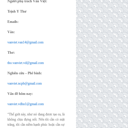
Người phụ trách Văn Việt:
Trịnh Y Thư
Emails:
Văn:
vanviet.van14@gmail.com
Thơ:
tho.vanviet.vd@gmail.com
Nghiên cứu – Phê bình:
vanviet.ncpb@gmail.com
Vấn đề hôm nay:
vanviet.vdhn1@gmail.com
“Thế giới này, như nó đang được tạo ra, là
không chịu đựng nổi. Nên tôi cần có mặt
trăng, tôi cần niềm hạnh phúc hoặc cần sự