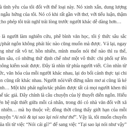
là tình yêu của tôi đối với thể loại này. Nó xinh xắn, dung lượng
ngẫu hứng của tôi. Nó có khi rất gần với thơ, với tiểu luận, thậm
cho phép tôi trải nghĩ trải lòng trước người khác dễ dàng hơn…
 là người làm nghiên cứu, phê bình văn học, tôi ý thức sâu sắc
ếng/phát ngôn không phải lúc nào cũng muốn mà được. Vả lại, ngay
ởng như rất vô tư, hồn nhiên, mình muốn nói thế nào thì ra thế,
ẳm sâu, có những thứ định chế như một vô thức chi phối sự lên
hông kiểm soát được. Đây là nhìn từ phía người viết. Còn nhìn từ
ức, văn hóa của mỗi người khác nhau, lại do bối cảnh thực tại chi
ôn cũng rất khác nhau. Người nói/viết đừng nằm mơ ai cũng là kẻ
mình… Một khi phát ngôn/tác phẩm được tất cả mọi người khen thì
thể tác giả. Đây chính là câu chuyện của lý thuyết diễn ngôn. Hiểu
n hệ mật thiết giữa mỗi cá nhân, trong đó có nhà văn đối với xã
ên nhiên… mà họ thuộc về; đồng thời cũng thấy giới hạn của mỗi
chuyện “
Ai nói & tại sao lại nói như thế
”. Vậy là, tôi muốn chuyển
a tôi từ việc “Nói cái gì?” để sang việc “Tại sao lại nói như vậy”