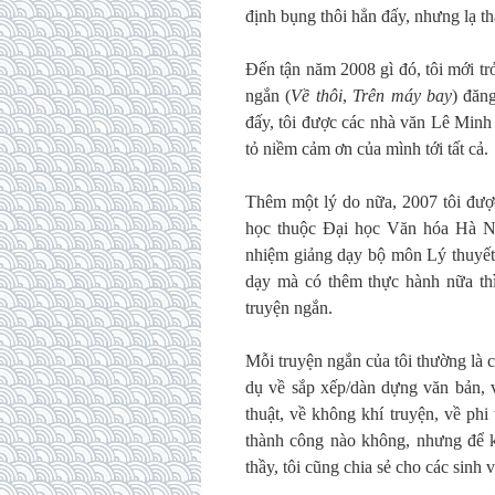
định bụng thôi hẳn đấy, nhưng lạ t
Đến tận năm 2008 gì đó, tôi mới tr
ngắn (
Về thôi
,
Trên máy bay
) đăn
đấy, tôi được các nhà văn Lê Min
tỏ niềm cảm ơn của mình tới tất cả.
Thêm một lý do nữa, 2007 tôi đượ
học thuộc Đại học Văn hóa Hà Nội
nhiệm giảng dạy bộ môn Lý thuyết t
dạy mà có thêm thực hành nữa thì 
truyện ngắn.
Mỗi truyện ngắn của tôi thường là có
dụ về sắp xếp/dàn dựng văn bản, v
thuật, về không khí truyện, về ph
thành công nào không, nhưng để kh
thầy, tôi cũng chia sẻ cho các sinh 