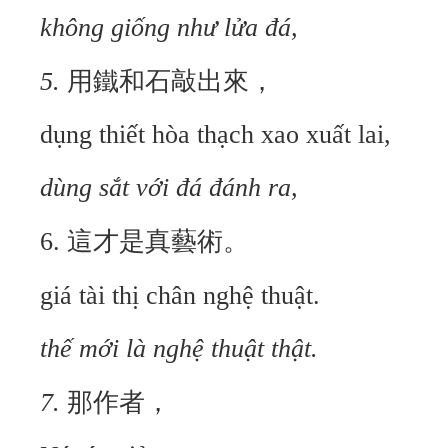
không giống như lửa đá,
5.
用鐵和石敲出來，
dụng thiết hòa thạch xao xuất lai,
dùng sắt với đá đánh ra,
6.
這才是真藝術。
giá tài thị chân nghệ thuật.
th
ế mới là nghệ thuật thật.
7.
那作者，