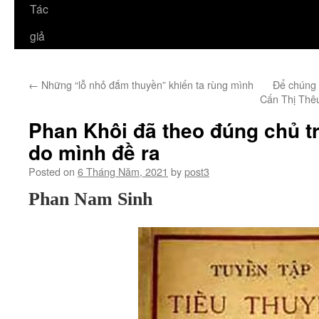
Tác
giả
←
Những “lỗ nhỏ đắm thuyền” khiến ta rùng mình
Để chúng 
Cấn Thị Thêu
Phan Khôi đã theo đúng chủ t
do mình đề ra
Posted on
6 Tháng Năm, 2021
by
post3
Phan Nam Sinh