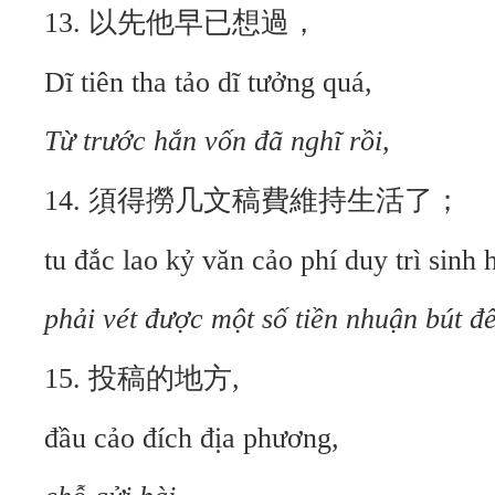
13. 以先他早已想過，
Dĩ tiên tha tảo dĩ tưởng quá,
Từ trước hắn vốn đã nghĩ rồi,
14. 須得撈几文稿費維持生活了；
tu đắc lao kỷ văn cảo phí duy trì sinh h
phải vét được một số tiền nhuận bút đ
15. 投稿的地方,
đầu cảo đích địa phương,