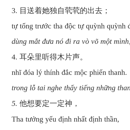
3. 目送着她独自茕茕的出去；
tự tống trước tha độc tự quỳnh quỳnh 
dùng mắt đưa nó đi ra vò võ một mình
4. 耳朵里听得木片声。
nhĩ đóa lý thính đắc mộc phiến thanh.
trong lỗ tai nghe thấy tiếng những than
5.
他想要定一定神，
Tha tưởng yếu định nhất định thần,