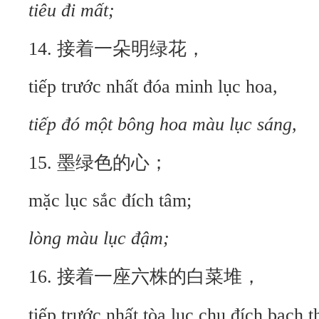
tiêu đi mất;
14. 接着一朵明绿花，
tiếp trước nhất đóa minh lục hoa,
tiếp đó một bông hoa màu lục sáng,
15. 墨绿色的心；
mặc lục sắc đích tâm;
lòng màu lục đậm;
16. 接着一座六株的白菜堆，
tiếp trước nhất tòa lục chu đích bạch t