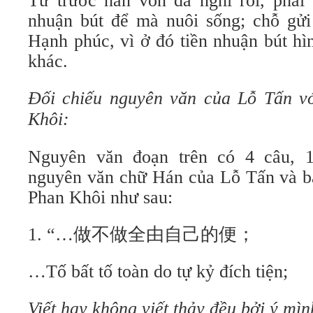
Từ trước hắn vốn đã nghĩ rồi, phải 
nhuận bút để mà nuôi sống; chỗ gửi 
Hạnh phúc, vì ở đó tiền nhuận bút hì
khác.
Đối chiếu nguyên văn của Lỗ Tấn v
Khôi:
Nguyên văn đoạn trên có 4 câu, 
nguyên văn chữ Hán của Lỗ Tấn và bả
Phan Khôi như sau:
1. “…做不做全由自己的便；
…Tố bất tố toàn do tự kỷ đích tiện;
Viết hay không viết thảy đều bởi ý mìn