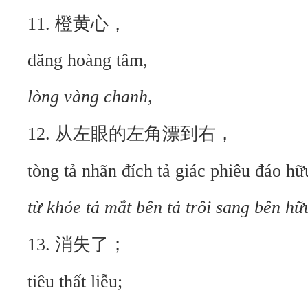
11. 橙黄心，
đăng hoàng tâm,
lòng vàng chanh,
12. 从左眼的左角漂到右，
tòng tả nhãn đích tả giác phiêu đáo hữ
từ khóe tả mắt bên tả trôi sang bên hữ
13. 消失了；
tiêu thất liễu;