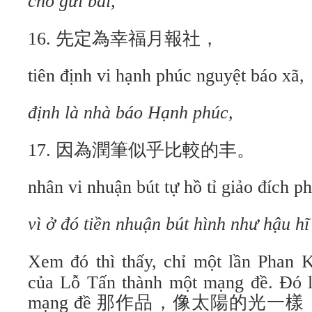
chỗ gửi bài,
16. 先定為幸福月報社，
tiên định vi hạnh phúc nguyệt báo xã,
định là nhà báo Hạnh phúc,
17. 因為潤筆似乎比較的丰。
nhân vi nhuận bút tự hồ tỉ giảo đích p
vì ở đó tiền nhuận bút hình như hậu hĩ
Xem đó thì thấy, chỉ một lần Phan 
của Lỗ Tấn thành một mạng đề. Đó l
mạng đề 那作品，像太陽的光一樣，(ná 