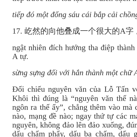
tiếp đó một đống sáu cái bắp cải chồn
17. 屹然的向他叠成一个很大的A字
ngật nhiên đích hướng tha điệp thành
A tự.
sừng sựng đối với hắn thành một chữ A
Đối chiếu nguyên văn của Lỗ Tấn v
Khôi thì đúng là “nguyên văn thế n
ngôn ra thế ấy”, chẳng thêm vào mà 
nào, mạng đề nào; ngay thứ tự các m
nguyên, không đảo lên đảo xuống, đún
dấu chấm phẩy, dấu ba chấm, dấu g