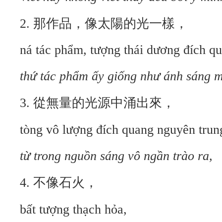
2. 那作品，像太陽的光一樣，
ná tác phẩm, tượng thái dương đích q
thứ tác phẩm ấy giống như ánh sáng mặ
3. 從無量的光源中涌出來，
tòng vô lượng đích quang nguyên trung
từ trong nguồn sáng vô ngần trào ra,
4. 不像石火，
bất tượng thạch hỏa,