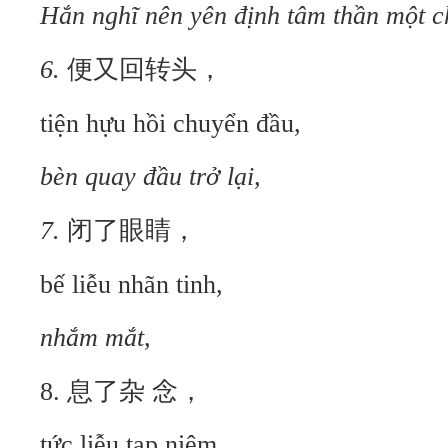
Hắn nghĩ nên yên định tâm thần một c
6.
便又回转头，
tiện hựu hồi chuyển đầu,
bèn quay đầu trở lại,
7.
闭了眼睛，
bế liễu nhãn tinh,
nhắm mắt,
8. 息了杂 念，
tức liễu tạp niệm,