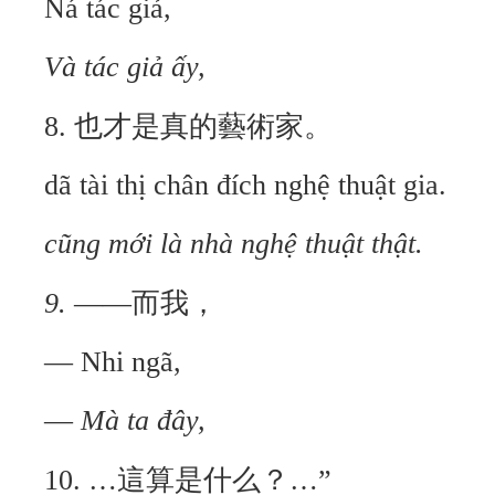
Ná tác giả,
Và tác giả ấy,
8. 也才是真的藝術家。
dã tài thị chân đích nghệ thuật gia.
c
ũng mới là nhà nghệ thuật thật.
9.
——而我，
— Nhi ngã,
—
Mà ta đây,
10.
…這算是什么？…”