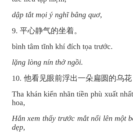
dập tắt mọi ý nghĩ bâng quơ,
9. 平心静气的坐着。
bình tâm tĩnh khí đích tọa trước.
lặng lòng nín thở ngồi.
10. 他看见眼前浮出一朵扁圆的乌花
Tha khán kiến nhãn tiền phù xuất nhất
hoa,
Hắn xem thấy trước mắt nổi lên một b
dẹp,