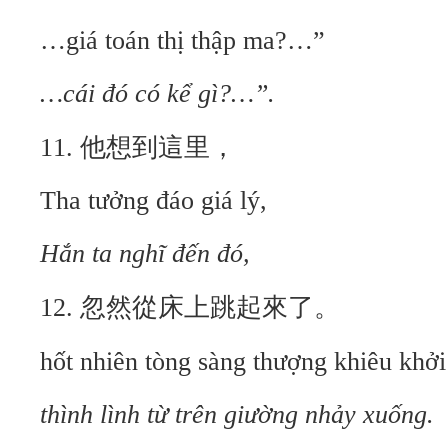
…giá toán thị thập ma?…”
…cái đó có kể gì?…”.
11. 他想到這里，
Tha tưởng đáo giá lý,
Hắn ta nghĩ đến đó,
12. 忽然從床上跳起來了。
hốt nhiên tòng sàng thượng khiêu khởi 
thình lình từ trên giường nhảy xuống.