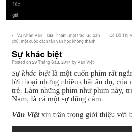
Tác
giả
←
Vụ Nhân Văn – Giai Phẩm, một trào lưu dân
Cô Đỗ Thị M
chủ, một cuộc cách tân văn học không thành
Sự khác biệt
Posted on
29 Tháng Sáu, 2014
by
Văn Việt
Sự khác biệt
là một cuốn phim rất ngắn,
lời thoại nhưng nhiều chất ẩn dụ, củ
trẻ. Làm những phim như phim này, tr
Nam, là cả một sự dũng cảm.
Văn Việt
xin trân trọng giới thiệu với 