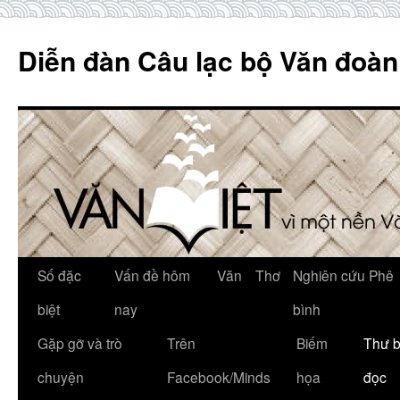
Skip
to
Diễn đàn Câu lạc bộ Văn đoàn
content
Số đặc
Vấn đề hôm
Văn
Thơ
Nghiên cứu Phê
biệt
nay
bình
Gặp gỡ và trò
Trên
Biếm
Thư 
chuyện
Facebook/Minds
họa
đọc