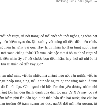
Thơ Đặng Tiến (Thái Nguyên)
→
hết bởi rượu, tử bởi trăng; có thể chết bởi thói ngông nghênh bạt
tiên kiếm ngao du, lặn xuống vớt trăng rồi tiêu diêu tiên cảnh,
g thiên hạ từng trải qua
. Hay là thi nhân họ Hàn từng nuốt trăng
trời xanh chẳng thấu? Từ xưa, các bậc thơ sĩ bỏ mình vì rượu vì
ậc tiền nhân ấy cứ bắt chước bọn tiểu nhân, hay thói nữ nhi ẻo lả
 lưu lại thiên cổ đến bây giờ?
 lên như nấm, viết thì nhiều mà chẳng hiểu nổi văn nghĩa, viết áp
gữ pháp lung tung, nếu như các ngươi tự cho rằng mình là tinh
u đó là trái đạo. Các ngươi chỉ biết làm thơ yêu đương nhảm nhí
chẳng tổn hại đến thanh danh của dân tộc này ư? Xưa nay, có rất
hâm biếm phủ lên đầu bọn nịnh thần bán dân hại nước, thơ của họ
an trường để trảm ngang xử dọc, người đời mãi nêu gương, từ