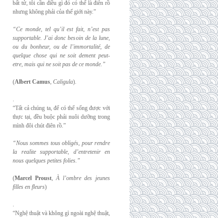
bất tử, tôi cần điều gì đó có thể là điên rồ
nhưng không phải của thế giới này.”
“Ce monde, tel qu’il est fait, n’est pas
supportable. J’ai donc besoin de la lune,
ou du
bonheur, ou de l’immortalité, de
quelque chose qui ne soit dement peut-
etre, mais qui
ne soit pas de ce monde.”
(
Albert Camus
,
Caligula
).
.
“Tất cả chúng ta, để có thể sống được với
thực tại, đều buộc phải nuôi dưỡng trong
mình đôi chút điên rồ.”
“Nous sommes tous obligés, pour rendre
la realite supportable, d’entretenir en
nous
quelques petites folies.”
(
Marcel Proust
,
À l’ombre des jeunes
filles en fleurs
)
.
“Nghệ thuật và không gì ngoài nghệ thuật,