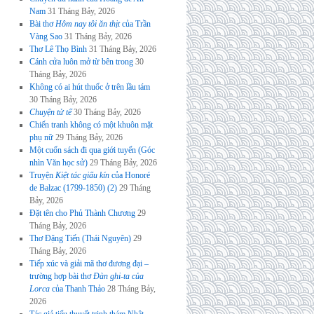
Nam
31 Tháng Bảy, 2026
Bài thơ
Hôm nay tôi ăn thịt
của Trần
Vàng Sao
31 Tháng Bảy, 2026
Thơ Lê Thọ Bình
31 Tháng Bảy, 2026
Cánh cửa luôn mở từ bên trong
30
Tháng Bảy, 2026
Không có ai hút thuốc ở trên lầu tám
30 Tháng Bảy, 2026
Chuyện tử tế
30 Tháng Bảy, 2026
Chiến tranh không có một khuôn mặt
phụ nữ
29 Tháng Bảy, 2026
Một cuốn sách đi qua giới tuyến (Góc
nhìn Văn học sử)
29 Tháng Bảy, 2026
Truyện
Kiệt tác giấu kín
của Honoré
de Balzac (1799-1850) (2)
29 Tháng
Bảy, 2026
Đặt tên cho Phủ Thành Chương
29
Tháng Bảy, 2026
Thơ Đặng Tiến (Thái Nguyên)
29
Tháng Bảy, 2026
Tiếp xúc và giải mã thơ đương đại –
trường hợp bài thơ
Đàn ghi-ta của
Lorca
của Thanh Thảo
28 Tháng Bảy,
2026