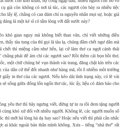
 đất nước còn khó khăn, nợ công ngập đầu, nhiều người còn bơ vơ
 cụ già còn không có nơi tá túc, các ngươi còn bày ra nhiều tiệc
g cho lấy lệ, chẳng có can đảm chỉ ra nguyên nhân mọi sự, hoặc giả
g đáng là một kẻ sĩ có tấm lòng với đất nước này?
o khó gian nguy mà không biết than vãn, chỉ viết những điều
n, thấy tàu tung của thì gọi là tàu lạ, chúng đâm chết ngư dân mà
á chết thì miệng câm như hến, lại cứ làm thơ ca ngợi cảnh thái
” chẳng phải để ám chỉ các ngươi sao? Rồi thêm cái bọn bồi thơ,
bốc, một chữ chúng bẻ vụn thành vài trang, đăng chật kín trên các
ức của dân cứ thế đốt nhanh như hàng mã, rồi ô nhiễm môi trường
ừ giấy in thơ của các ngươi. Nếu kéo dài tình trạng này, có lẽ vài
 sẽ sống giữa đống lổn ngổn thơ rác, lúc ấy, liệu có đảm bảo cho
lòng yêu thơ thì hãy ngưng viết, đừng tự in ra rồi đem tặng người
vô cùng khó xử đối với nhiều người. Không lẽ, các người muốn số
rác thì mới hả lòng hả dạ hay sao? Hoặc nếu viết thì phải cân nhắc
ợc ai khác ngoài bản thân mình không. Xưa – tiếng “nhà thơ” rất