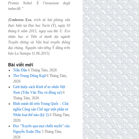
Premio Nobel. È l’invasione
degli
imbecilli.”
(
Umberto Eco
,
trích từ bài phỏng vấn
thực hiện tại Đại học Turin (Ý), ngày 10
tháng 6
năm 2015, ngay sau khi U. Eco
nhận học vị Tiến sĩ danh dự ngành
Truyền thông và
Văn hoá truyền thông
đại chúng. Nguyên văn tiếng Ý đăng trên
báo La Stampa
11.06.2015
)
Bài viết mới
Trần Dần
6 Tháng Tám, 2026
Thơ Trung Dũng Kqđ
6 Tháng Tám,
2026
Giới thiệu sách
Kinh tế tư nhân Việt
Nam
(Trần Văn Thọ và đồng sự)
6
Tháng Tám, 2026
Bình minh đỏ trên Trung Quốc – Chủ
nghĩa Cộng sản Chế ngự một phần tư
Nhân loại thế nào (kỳ 2)
6 Tháng Tám,
2026
Đọc “Xuyên qua mọi chiến tuyến” của
Nguyễn Xuân Thọ
5 Tháng Tám,
2026