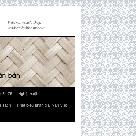
Web: vanviet.info Blog:
vandoanviet.blogspot.com
 54-75
Nghệ thuật
ệ sách
Phát biểu nhận giải Văn Việt