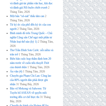
và đánh giá tác phẩm văn học, khi đọc
và đánh giá
Nỗi buồn chiến tranh
2
Tháng Tám, 2026
Một bản “xô-nát” thấu tâm can
2
Tháng Tám, 2026
Từ ký ức của phố đến ký ức của con
người
2 Tháng Tám, 2026
Bình minh đỏ trên Trung Quốc – Chủ
nghĩa Cộng sản Chế ngự một phần tư
Nhân loại thế nào (kỳ 1)
2 Tháng Tám,
2026
Thơ Trần Đình Sơn Cước: nỗi niềm và
trăn trở
1 Tháng Tám, 2026
Biên bản cuộc họp thẩm định hơn 20
năm trước về cuốn tiểu thuyết
Thời
của thánh thần
1 Tháng Tám, 2026
Án văn (4)
1 Tháng Tám, 2026
Chuyên gia Phạm Chi Lan: Công lao
của 80% người dân phải được ghi
nhận
31 Tháng Bảy, 2026
Bảo vệ Mekong và Salween: Từ
Tuyên bố ASEAN về quyền môi
trường đến cơ chế thực thi
31 Tháng
Bảy, 2026
Chuyến du hành của Hoàng đế An