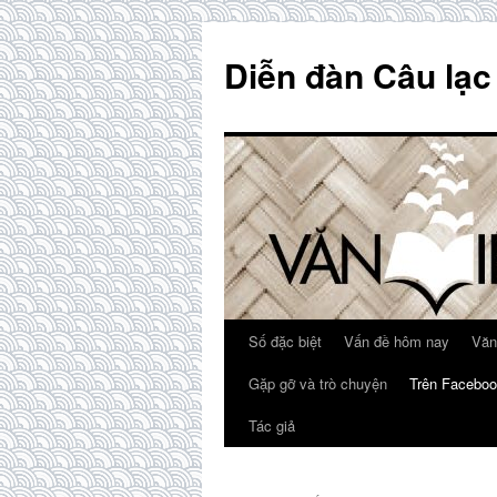
Skip
to
Diễn đàn Câu lạc
content
Số đặc biệt
Vấn đề hôm nay
Văn
Gặp gỡ và trò chuyện
Trên Faceboo
Tác giả