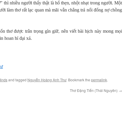
” thì nhiều người thấy thật là hổ thẹn, nhột nhạt trong người. Một
ười làm thơ rất lạc quan mà mãi vẫn chẳng trả nổi đống nợ chồng
n thơ được trân trọng gìn giữ, nên viết bài hịch này mong mọi
in hoan hỉ đại xá.
hư
Minds
and tagged
Nguyễn Hoàng Anh Thư
. Bookmark the
permalink
.
Thơ Đặng Tiến (Thái Nguyên)
→