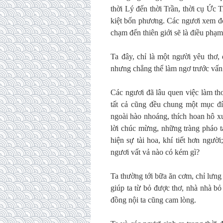
thời Lý đến thời Trần, thời cụ Ức 
kiệt bốn phương. Các ngươi xem đó
chạm đến thiên giới sẽ là điều phạm
Ta đây, chỉ là một người yêu thơ,
nhưng chẳng thể làm ngơ trước vấn
Các ngươi đã lâu quen việc làm thơ
tất cả cũng đều chung một mục đí
ngoài hào nhoáng, thích hoan hô xư
lời chúc mừng, những tràng pháo t
hiện sự tài hoa, khí tiết hơn ngườ
ngươi vất vả nào có kém gì?
Ta thường tới bữa ăn cơm, chỉ lưn
giúp ta từ bỏ được thơ, nhà nhà bỏ
đồng nội ta cũng cam lòng.