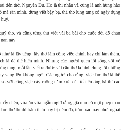
Trai đến thời Nguyễn Du. Họ là thi nhân và cũng là anh hùng hào
 mà răn mình, đừng viết bậy bạ, thả thơ lung tung có ngày đụng
 huý.
 quý thơ, và cũng từng thử viết vài ba bài cho cuộc đời đỡ chán
 nạn này
 như là lấy tiếng, lấy thơ làm công việc chính hay chỉ làm thêm,
ch là để thể hiện mình. Nhưng các ngươi quen lối sống với vẻ
ng tụng, mỗi lần viết ra được vài câu thơ là hình dung tới những
ay vang lên không ngớt. Các ngươi cho rằng, việc làm thơ là thể
i; so với công việc cày ruộng năm xưa của tổ tiên ông bà thì các
g mấy chén, vừa ăn vừa ngẫm nghĩ rằng, giá như có một phép màu
 làm thơ thì dù trăm thân này bị ném đá, trăm xác này phơi ngoài