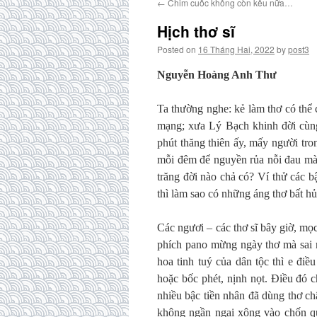
←
Chim cuốc không còn kêu nữa…
Hịch thơ sĩ
Posted on
16 Tháng Hai, 2022
by
post3
Nguyễn Hoàng Anh Thư
Ta thường nghe: kẻ làm thơ có thể c
mạng; xưa Lý Bạch khinh đời cùng 
phút thăng thiên ấy, mấy người tron
mỗi đêm để nguyền rủa nỗi đau mà 
trăng đời nào chả có? Ví thử các b
thì làm sao có những áng thơ bất hủ
Các ngươi – các thơ sĩ bây giờ, mọc
phích pano mừng ngày thơ mà sai n
hoa tinh tuý của dân tộc thì e điề
hoặc bốc phét, nịnh nọt. Điều đó 
nhiều bậc tiền nhân đã dùng thơ c
không ngần ngại xông vào chốn qu