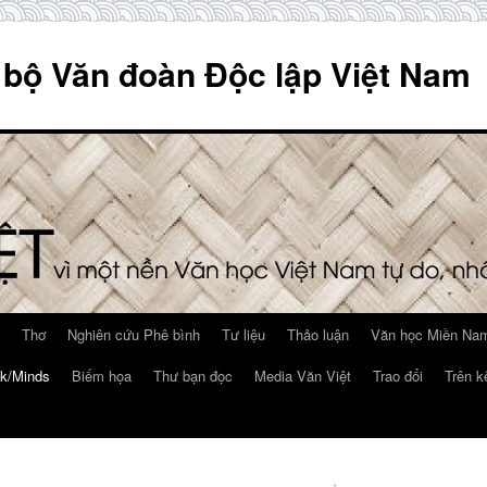
 bộ Văn đoàn Độc lập Việt Nam
Thơ
Nghiên cứu Phê bình
Tư liệu
Thảo luận
Văn học Miền Nam
k/Minds
Biếm họa
Thư bạn đọc
Media Văn Việt
Trao đổi
Trên k