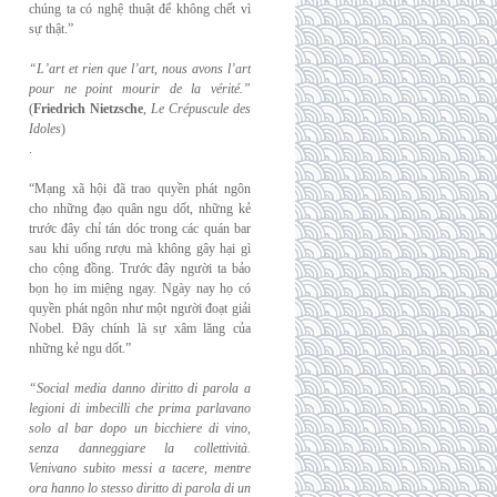
chúng ta có nghệ thuật để không chết vì
sự thật.”
“L’art et rien que l’art, nous avons l’art
pour ne point mourir de la vérité.”
(
Friedrich
Nietzsche
,
Le Crépuscule des
Idoles
)
.
“Mạng xã hội đã trao quyền phát ngôn
cho những đạo quân ngu dốt, những kẻ
trước đây chỉ tán dóc trong các quán bar
sau khi uống rượu mà không gây hại gì
cho cộng đồng. Trước đây người ta bảo
bọn họ im miệng ngay. Ngày nay họ có
quyền phát ngôn như một người đoạt giải
Nobel. Đây chính là sự xâm lăng của
những kẻ ngu dốt.”
“Social media danno diritto di parola a
legioni di imbecilli che prima parlavano
solo al
bar dopo un bicchiere di vino,
senza danneggiare la collettività.
Venivano subito messi a
tacere, mentre
ora hanno lo stesso diritto di parola di un