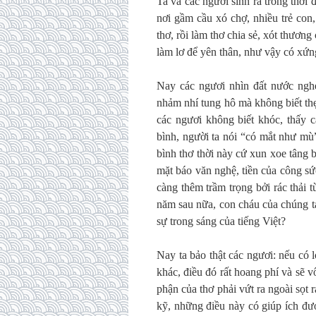
Ta và các ngươi sinh ra trong thời
nơi gầm cầu xó chợ, nhiều trẻ con,
thơ, rồi làm thơ chia sẻ, xót thươn
làm lơ để yên thân, như vậy có xứn
Nay các ngươi nhìn đất nước nghè
nhảm nhí tung hô mà không biết thẹ
các ngươi không biết khóc, thấy c
bình, người ta nói “có mắt như mù
bình thơ thời này cứ xun xoe tâng 
mặt báo văn nghệ, tiền của công s
càng thêm trầm trọng bởi rác thải t
năm sau nữa, con cháu của chúng ta
sự trong sáng của tiếng Việt?
Nay ta bảo thật các ngươi: nếu có 
khác, điều đó rất hoang phí và sẽ 
phận của thơ phải vứt ra ngoài sọt 
kỹ, những điều này có giúp ích đư