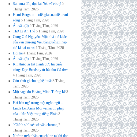
Sau nửa đời, đọc lại
Nẻo về của ý
5
Tháng Tám, 2026
Henri Bergson – triết gia của niềm vui
sống
5 Tháng Tám, 2026
Án văn (6)
5 Tháng Tám, 2026
Thơ Lê An Thế
5 Tháng Tám, 2026
Cung Giũ Nguyên: Một khả thể khác
của văn chương Việt bằng tiếng Pháp
thế kỉ hai mươi
4 Tháng Tám, 2026
Hội hè
4 Tháng Tám, 2026
Án văn (5)
4 Tháng Tám, 2026
Khi thực tại trở thành đức tin cuối
cùng: Đọc Brodsky từ bài thơ
Cô đơn
4 Tháng Tám, 2026
Còn chút gì cho nghệ thuật
3 Tháng
Tám, 2026
Một saga do Hoàng Minh Tường kể
3
Tháng Tám, 2026
Hai bản ngã trong một ngôn ngữ –
Linda Lê, Anna Moï và hai thi pháp
của kí ức Việt trong tiếng Pháp
3
Tháng Tám, 2026
“Chính sử” xét xử văn chương
2
Tháng Tám, 2026
Những ngộ nhận của chúng ta khi đọc