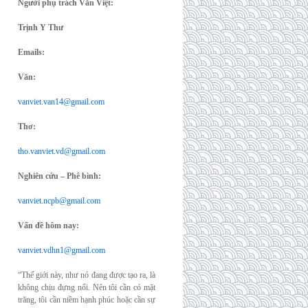
Người phụ trách Văn Việt:
Trịnh Y Thư
Emails:
Văn:
vanviet.van14@gmail.com
Thơ:
tho.vanviet.vd@gmail.com
Nghiên cứu – Phê bình:
vanviet.ncpb@gmail.com
Vấn đề hôm nay:
vanviet.vdhn1@gmail.com
“Thế giới này, như nó đang được tạo ra, là
không chịu đựng nổi. Nên tôi cần có mặt
trăng, tôi cần niềm hạnh phúc hoặc cần sự