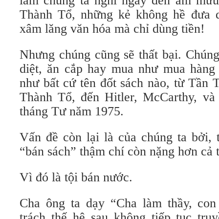
làm chúng ta nghĩ ngay đến âm mưu
Thành Tổ, những kẻ không hề đưa q
xâm lăng văn hóa mà chỉ dùng tiền!
Nhưng chúng cũng sẽ thất bại. Chúng
diệt, ăn cắp hay mua như mua hàng n
như bất cứ tên đốt sách nào, từ Tần
Thành Tổ, đến Hitler, McCarthy, và 
tháng Tư năm 1975.
Vấn đề còn lại là của chúng ta bởi, t
“bán sách” thậm chí còn nặng hơn cả t
Vì đó là tội bán nước.
Cha ông ta dạy “Cha làm thầy, con
trách thế hệ sau không tiếp tục tru