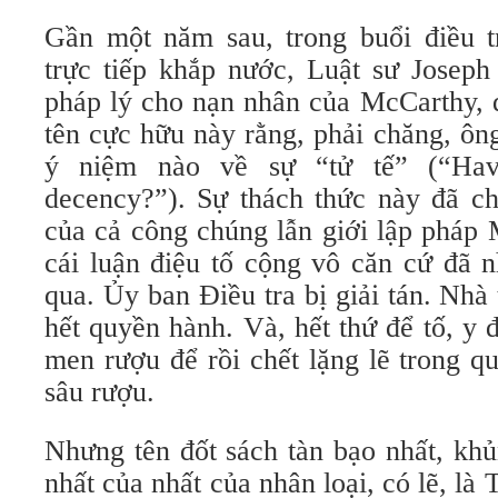
Gần một năm sau, trong buổi điều t
trực tiếp khắp nước, Luật sư Joseph
pháp lý cho nạn nhân của McCarthy, 
tên cực hữu này rằng, phải chăng, ôn
ý niệm nào về sự “tử tế” (“Ha
decency?”). Sự thách thức này đã c
của cả công chúng lẫn giới lập pháp
cái luận điệu tố cộng vô căn cứ đã 
qua. Ủy ban Điều tra bị giải tán. Nhà
hết quyền hành. Và, hết thứ để tố, y 
men rượu để rồi chết lặng lẽ trong q
sâu rượu.
Nhưng tên đốt sách tàn bạo nhất, kh
nhất của nhất của nhân loại, có lẽ, l