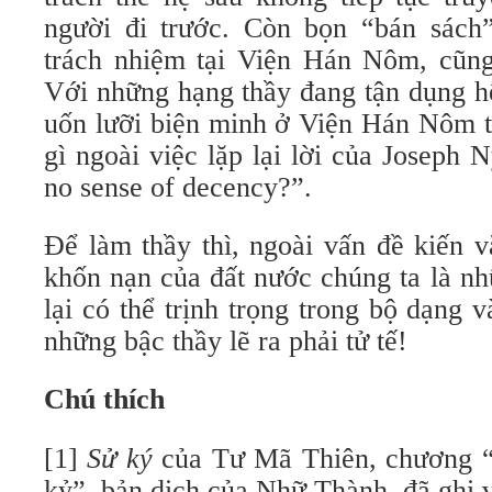
người đi trước. Còn bọn “bán sách
trách nhiệm tại Viện Hán Nôm, cũng 
Với những hạng thầy đang tận dụng h
uốn lưỡi biện minh ở Viện Hán Nôm th
gì ngoài việc lặp lại lời của Joseph
no sense of decency?”.
Để làm thầy thì, ngoài vấn đề kiến vă
khốn nạn của đất nước chúng ta là nh
lại có thể trịnh trọng trong bộ dạng 
những bậc thầy lẽ ra phải tử tế!
Chú thích
[1]
Sử ký
của Tư Mã Thiên, chương 
kỷ”, bản dịch của Nhữ Thành, đã ghi v