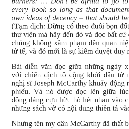
burners! … Don’t be afraid to go to
every book so long as that document
own ideas of decency
–
that should be
(Tạm dịch: Đừng có theo đuôi bọn đố
thư viện mà hãy đến đó và đọc bất cứ
chúng không xâm phạm đến quan niệ
tử tế, và đó mới là sự kiểm duyệt duy 
Bài diễn văn đọc giữa những ngày 
với chiến dịch tố cộng khởi đầu t
nghị sĩ Joseph McCarthy khuấy động
phiếu. Và nó được đọc lên giữa lú
đồng đảng cựu hữu hò hét nhau vào cá
những sách vở có nội dung thiên tả và
Nhưng tên mỵ dân McCarthy đã thất b