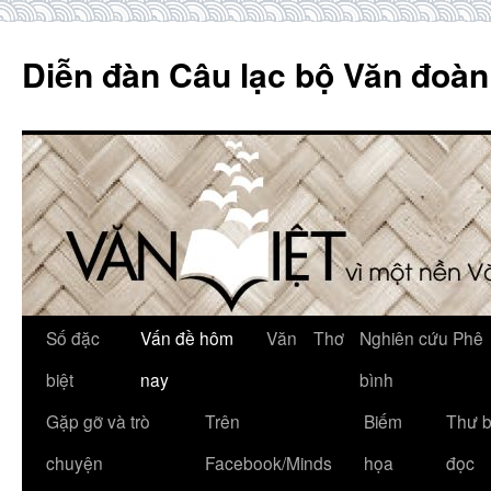
Skip
to
Diễn đàn Câu lạc bộ Văn đoàn
content
Số đặc
Vấn đề hôm
Văn
Thơ
Nghiên cứu Phê
biệt
nay
bình
Gặp gỡ và trò
Trên
Biếm
Thư 
chuyện
Facebook/Minds
họa
đọc