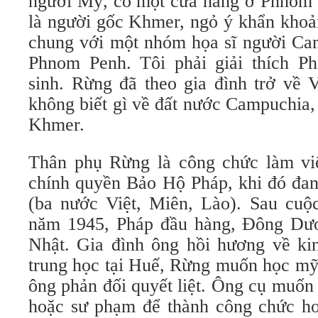
người Mỹ, có một cửa hàng ở Phnom 
là người gốc Khmer, ngỏ ý khẩn kho
chung với một nhóm họa sĩ người Ca
Phnom Penh. Tôi phải giải thích P
sinh. Rừng đã theo gia đình trở về 
không biết gì về đất nước Campuchia,
Khmer.
Thân phụ Rừng là công chức làm vi
chính quyền Bảo Hộ Pháp, khi đó đan
(ba nước Việt, Miên, Lào). Sau cuộ
năm 1945, Pháp đầu hàng, Đông Dươ
Nhật. Gia đình ông hồi hương về k
trung học tại Huế, Rừng muốn học mỹ
ông phản đối quyết liệt. Ông cụ muố
hoặc sư phạm để thành công chức ho