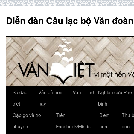
Skip
to
Diễn đàn Câu lạc bộ Văn đoàn
content
Số đặc
Vấn đề hôm
Văn
Thơ
Nghiên cứu Phê
biệt
nay
bình
Gặp gỡ và trò
Trên
Biếm
Thư 
chuyện
Facebook/Minds
họa
đọc