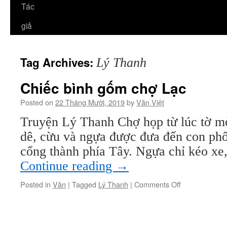
Tác
giả
Tag Archives:
Lý Thanh
Chiếc bình gốm chợ Lạc
Posted on
22 Tháng Mười, 2019
by
Văn Việt
Truyện Lý Thanh Chợ họp từ lúc tờ mơ
dê, cừu và ngựa được đưa đến con phố 
cổng thành phía Tây. Ngựa chỉ kéo xe,
Continue reading
→
on
Posted in
Văn
|
Tagged
Lý Thanh
|
Comments Off
Chiếc
bình
gốm
chợ