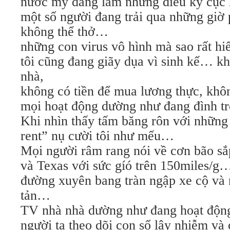
nước mỹ đang làm những điều kỳ cục 
một số người đang trải qua những giờ 
không thể thở…
những con virus vô hình mà sao rất h
tôi cũng đang giãy dụa vì sinh kế… khô
nhà,
không có tiền để mua lương thực, khô
mọi hoạt động dường như đang đình 
Khi nhìn thấy tấm băng rôn với những
rent” nụ cười tôi như mếu…
Mọi người râm rang nói về cơn bão sắ
và Texas với sức gíó trên 150miles/g
đường xuyên bang tràn ngập xe cộ và
tản…
TV nhà nhà dường như đang hoạt động
người ta theo dõi con số lây nhiễm và