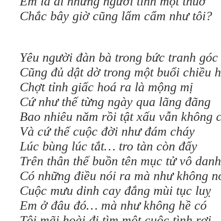
Em là ai những người tình một thuở
Chắc bây giờ cũng lẩm cẩm như tôi?
Yêu người đàn bà trong bức tranh góc
Cũng đủ dật dờ trong một buổi chiều 
Chợt tỉnh giấc hoá ra là mộng mị
Cứ như thế từng ngày qua lãng đãng
Bao nhiêu năm rồi tật xấu vẫn không 
Và cứ thế cuộc đời như đám cháy
Lúc bùng lúc tắt… tro tàn còn đấy
Trên thân thế buồn tên mục tử vô danh
Có những điều nói ra mà như không n
Cuộc mưu dinh cay đắng mùi tục luỵ
Em ở đâu đó… mà như không hề có
Tôi mãi hoài đi tìm một cuộc tình rơi