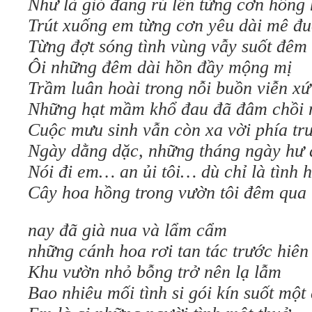
Như là gió đang rú lên từng cơn hồn
Trút xuống em từng cơn yêu dài mê đu
Từng đợt sóng tình vùng vẫy suốt đêm
Ôi những đêm dài hồn đầy mộng mị
Trầm luân hoài trong nỗi buồn viễn xứ
Những hạt mầm khổ đau đã đâm chồi 
Cuộc mưu sinh vẫn còn xa vời phía tr
Ngày dằng dặc, những tháng ngày hư 
Nói đi em… an ủi tôi… dù chỉ là tình 
Cây hoa hồng trong vườn tôi đêm qua
nay đã già nua và lẩm cẩm
những cánh hoa rơi tan tác trước hiên
Khu vườn nhỏ bỗng trở nên lạ lẫm
Bao nhiêu mối tình si gói kín suốt một