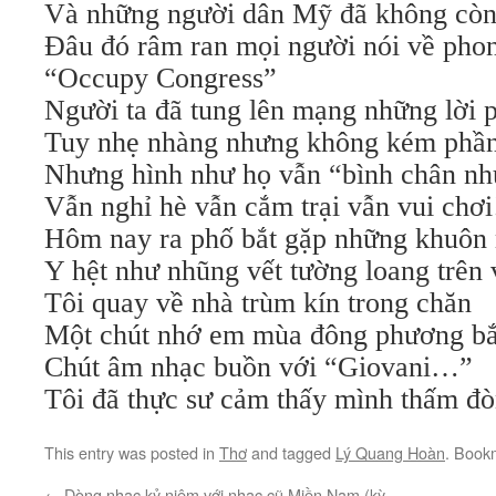
Và những người dân Mỹ đã không còn
Đâu đó râm ran mọi người nói về pho
“Occupy Congress”
Người ta đã tung lên mạng những lời
Tuy nhẹ nhàng nhưng không kém phầ
Nhưng hình như họ vẫn “bình chân nh
Vẫn nghỉ hè vẫn cắm trại vẫn vui chơ
Hôm nay ra phố bắt gặp những khuôn
Y hệt như nhũng vết tường loang trê
Tôi quay về nhà trùm kín trong chăn
Một chút nhớ em mùa đông phương b
Chút âm nhạc buồn với “Giovani…”
Tôi đã thực sư cảm thấy mình thấm đò
This entry was posted in
Thơ
and tagged
Lý Quang Hoàn
. Book
←
Dòng nhạc kỷ niệm với nhạc cũ Miền Nam (kỳ