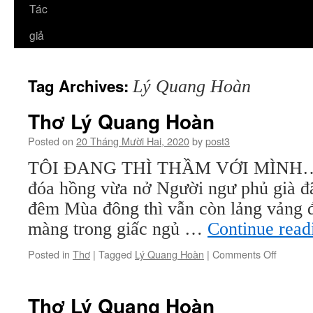
Tác
giả
Tag Archives:
Lý Quang Hoàn
Thơ Lý Quang Hoàn
Posted on
20 Tháng Mười Hai, 2020
by
post3
TÔI ĐANG THÌ THẦM VỚI MÌNH… T
đóa hồng vừa nở Người ngư phủ già đã
đêm Mùa đông thì vẫn còn lảng vản
màng trong giấc ngủ …
Continue rea
on
Posted in
Thơ
|
Tagged
Lý Quang Hoàn
|
Comments Off
Thơ
Lý
Quang
Thơ Lý Quang Hoàn
Hoàn