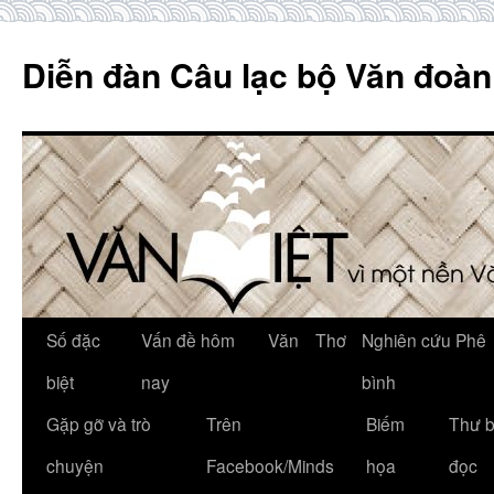
Skip
to
Diễn đàn Câu lạc bộ Văn đoàn
content
Số đặc
Vấn đề hôm
Văn
Thơ
Nghiên cứu Phê
biệt
nay
bình
Gặp gỡ và trò
Trên
Biếm
Thư 
chuyện
Facebook/Minds
họa
đọc