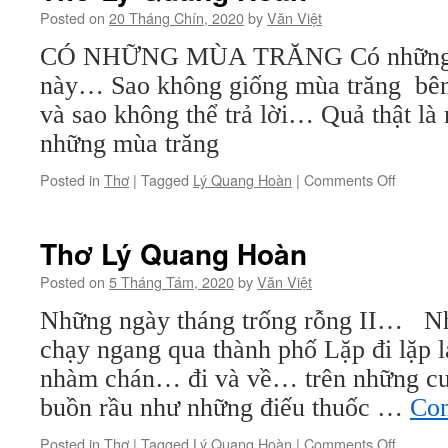
Posted on
20 Tháng Chín, 2020
by
Văn Việt
CÓ NHỮNG MÙA TRĂNG Có những m
này… Sao không giống mùa trăng bên
và sao không thể trả lời… Quả thật l
những mùa trăng
on
Posted in
Thơ
|
Tagged
Lý Quang Hoàn
|
Comments Off
Thơ
Lý
Quang
Thơ Lý Quang Hoàn
Hoàn
Posted on
5 Tháng Tám, 2020
by
Văn Việt
Những ngày tháng trống rỗng II… Nh
chạy ngang qua thành phố Lặp đi lặp l
nhàm chán… đi và về… trên những cu
buồn rầu như những điếu thuốc …
Con
on
Posted in
Thơ
|
Tagged
Lý Quang Hoàn
|
Comments Off