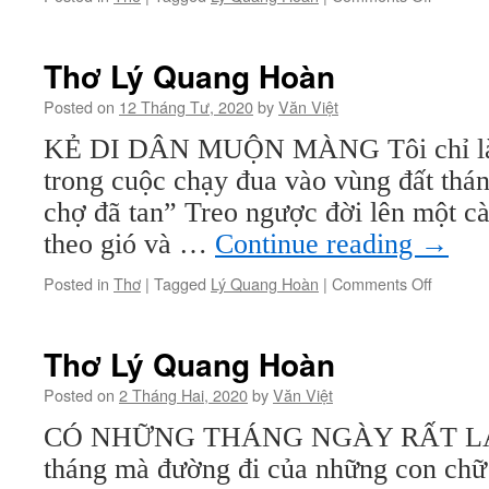
Thơ
Lý
Quang
Thơ Lý Quang Hoàn
Hoàn
Posted on
12 Tháng Tư, 2020
by
Văn Việt
KẺ DI DÂN MUỘN MÀNG Tôi chỉ là
trong cuộc chạy đua vào vùng đất thá
chợ đã tan” Treo ngược đời lên một c
theo gió và …
Continue reading
→
on
Posted in
Thơ
|
Tagged
Lý Quang Hoàn
|
Comments Off
Thơ
Lý
Quang
Thơ Lý Quang Hoàn
Hoàn
Posted on
2 Tháng Hai, 2020
by
Văn Việt
CÓ NHỮNG THÁNG NGÀY RẤT LẠ 
tháng mà đường đi của những con chữ