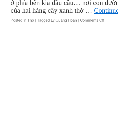
ở phía bên kia đầu cầu… nơi con đườn
của hai hàng cây xanh thờ …
Continu
on
Posted in
Thơ
|
Tagged
Lý Quang Hoàn
|
Comments Off
Thơ
Lý
Quang
Hoàn