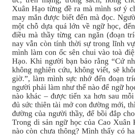
Xuân Hạo từng đề ra mà mình sơ ý ch
may mắn được biết đến mà đọc. Người
một chỗ dựa quá lớn về ngữ học, đến
điều mà thầy từng can ngăn (đoạn tr
nay vẫn còn tính thời sự trong lĩnh v
mình làm con ốc sên chui vào toà đi
Hạo. Khi người bạn bảo rằng “Cứ n
không nghiên cứu, không viết, sẽ kh
giờ.”, làm mình sực nhớ đến đoạn trí
người phải làm như thế nào để ngữ họ
nào khác – được tiến xa hơn sau mỗi
đủ sức thiên tài mở con đường mới, thì
đường của người thầy, để bồi đắp cho 
Trong di sản ngữ học của Cao Xuân H
nào còn chưa thông? Mình thấy có ha