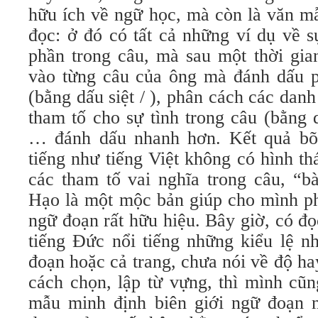
hữu ích về ngữ học, mà còn là văn m
đọc: ở đó có tất cả những ví dụ về s
phần trong câu, mà sau một thời gia
vào từng câu của ông mà đánh dấu p
(bằng dấu siệt / ), phân cách các dan
tham tố cho sự tình trong câu (bằng 
… đánh dấu nhanh hơn. Kết quả bõ 
tiếng như tiếng Việt không có hình thá
các tham tố vai nghĩa trong câu, “b
Hạo là một mộc bản giúp cho mình ph
ngữ đoạn rất hữu hiệu. Bây giờ, có đọ
tiếng Đức nổi tiếng những kiểu lệ n
đoạn hoặc cả trang, chưa nói về độ ha
cách chọn, lập từ vựng, thì mình cũn
mẫu minh định biên giới ngữ đoạn n