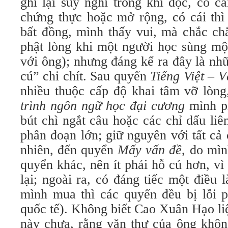
ghi lại suy nghĩ trong khi đọc, có c
chứng thực hoặc mở rộng, có cái thì
bất đồng, mình thấy vui, mà chắc ch
phật lòng khi một người học sùng mộ
với ông); nhưng đáng kể ra đây là nh
cú” chi chít. Sau quyển
Tiếng Việt – V
nhiều thuộc cấp độ khai tâm vỡ lòn
trình ngôn ngữ học đại cương
mình p
bút chì ngắt câu hoặc các chỉ dấu liê
phân đoạn lớn; giữ nguyên với tất cả
nhiên, đến quyển
Mấy vấn đề
, do mìn
quyển khác, nên ít phải hỗ cú hơn, vì
lại; ngoài ra, có đáng tiếc một điều 
mình mua thì các quyển đều bị lỗi 
quốc tế). Không biết Cao Xuân Hạo li
này chưa, rằng văn thư của ông không