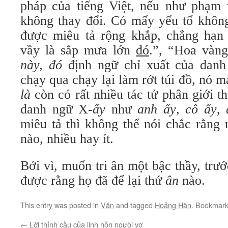
pháp của tiếng Việt, nếu như phạm 
không thay đổi. Có mấy yếu tố không 
được miêu tả rộng khắp, chẳng hạn
vầy là sắp mưa lớn
đó
.”, “Hoa vàn
này,
đó
định ngữ chỉ xuất của dan
chạy qua chạy lại làm rớt túi đồ, nó 
là
còn có rất nhiều tác tử phân giới 
danh ngữ X-
ấy
như
anh ấy
,
cô ấy
,
miêu tả thì không thể nói chắc rằng 
nào, nhiều hay ít.
Bởi vì, muốn tri ân một bậc thầy, trư
được rằng họ đã để lại thứ
ân
nào.
This entry was posted in
Văn
and tagged
Hoảng Hãn
. Bookmar
←
Lời thỉnh cầu của linh hồn người vợ