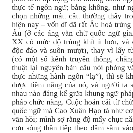
thực tế ngôn ngữ; bằng không, như ng
chọn những mẫu câu thường thấy tron
hiện nay – vốn dĩ đã rất Âu hoá trùng 
Âu (ở các áng văn chữ quốc ngữ giai
XX có mức độ trùng khít ít hơn, và 
độc đáo và suôn mượt), thay vì lấy t
(có một số kênh truyền thông, chẳ
thuật lại nguyên bản câu nói phỏng 
thực những hành ngôn “lạ”), thì sẽ k
được tiềm năng của nó, và người ta 
nhau nào đáng kể giữa khung ngữ phá
pháp chức năng. Cuộc hoán cải từ ch
quốc ngữ mà Cao Xuân Hạo tả như cơn
vãn hồi; mình sợ rằng độ mấy chục n
cơn sóng thần tiếp theo đâm sầm vào