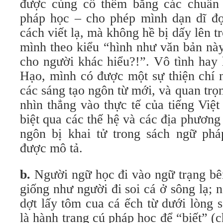
được củng cố thêm bằng các chuẩn 
pháp học – cho phép mình dạn dĩ đ
cách viết lạ, mà không hề bị dấy lên 
mình theo kiểu “hình như văn bản nà
cho người khác hiểu?!”. Vô tình hay
Hạo, mình có được một sự thiện chí 
các sáng tạo ngôn từ mới, và quan tr
nhìn thẳng vào thực tế của tiếng Việ
biệt qua các thế hệ và các địa phươn
ngôn bị khai tử trong sách ngữ phá
được mô tả.
b.
Người ngữ học đi vào ngữ trạng bê
giống như người đi soi cá ở sông lạ; n
dợt lấy tôm cua cá ếch từ dưới lòng 
là hành trang cú pháp học để “biết” (c