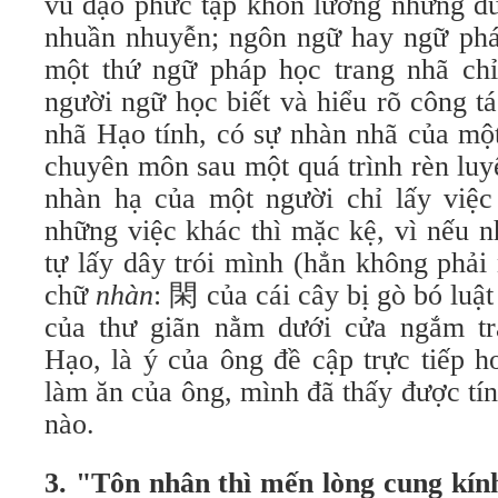
vũ đạo phức tạp khôn lường nhưng đư
nhuần nhuyễn; ngôn ngữ hay ngữ pháp
một thứ ngữ pháp học trang nhã chỉ
người ngữ học biết và hiểu rõ công t
nhã Hạo tính, có sự nhàn nhã của mộ
chuyên môn sau một quá trình rèn luy
nhàn hạ của một người chỉ lấy việc 
những việc khác thì mặc kệ, vì nếu n
tự lấy dây trói mình (hẳn không phải
chữ
nhàn
: 閑 của cái cây bị gò bó luậ
của thư giãn nằm dưới cửa ngắm t
Hạo, là ý của ông đề cập trực tiếp h
làm ăn của ông, mình đã thấy được tín
nào.
3.
"Tôn nhân thì mến lòng cung kín