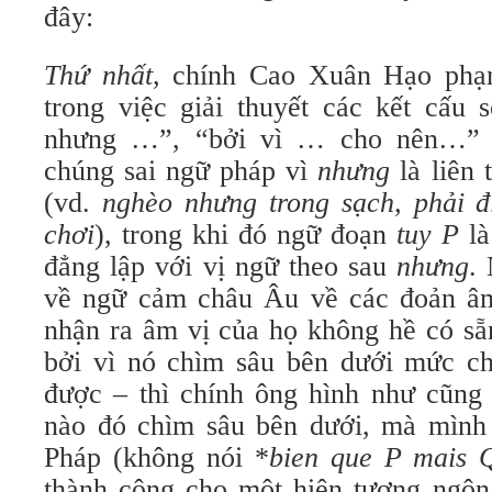
đây:
Thứ nhất
, chính Cao Xuân Hạo ph
trong việc giải thuyết các kết cấu
nhưng …”, “bởi vì … cho nên…” 
chúng sai ngữ pháp vì
nhưng
là liên 
(vd.
nghèo nhưng trong sạch, phải 
chơi
), trong khi đó ngữ đoạn
tuy P
l
đẳng lập với vị ngữ theo sau
nhưng
.
về ngữ cảm châu Âu về các đoản âm
nhận ra âm vị của họ không hề có sẵn
bởi vì nó chìm sâu bên dưới mức c
được – thì chính ông hình như cũng
nào đó chìm sâu bên dưới, mà mình 
Pháp (không nói *
bien que P mais 
thành công cho một hiện tượng ngôn