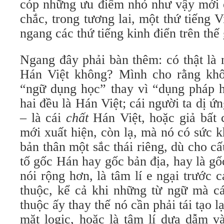
cóp những ưu điểm nhỏ như vậy mới 
chắc, trong tương lai, một thứ tiếng 
ngang các thứ tiếng kinh điển trên thế 
Ngang đây phải bàn thêm: có thật là 
Hán Việt không? Mình cho rằng khô
“ngữ dụng học” thay vì “dụng pháp 
hai đều là Hán Việt; cái người ta dị ứn
– là cái
chất
Hán Việt, hoặc giả bất 
mới xuất hiện, còn lạ, mà nó có sức 
bản thân một sắc thái riêng, dù cho cấ
tố gốc Hán hay gốc bản địa, hay là g
nói rộng hơn, là tâm lí e ngại trước
thuộc, kể cả khi những từ ngữ mà c
thuộc ấy thay thế nó cần phải tái tạo 
mặt logic, hoặc là tâm lí dựa dẫm v