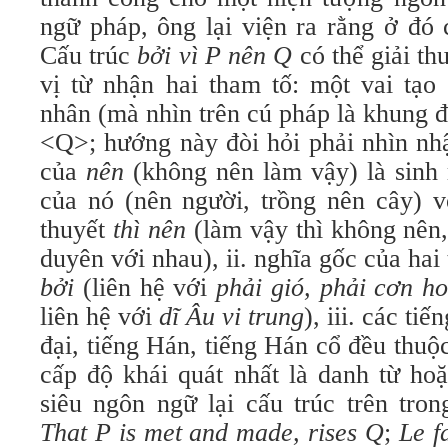
ngữ pháp, ông lại viện ra rằng ở đó
Cấu trúc
bởi vì P nên Q
có thể giải t
vị từ nhận hai tham tố: một vai tạo
nhân (mà nhìn trên cú pháp là khung đ
<Q>; hướng này đòi hỏi phải nhìn nhận
của
nên
(không nên làm vậy) là sinh 
của nó (nên người, trồng nên cây) v
thuyết
thì nên
(làm vậy thì không nên,
duyên với nhau), ii. nghĩa gốc của hai
bởi
(liên hệ với
phải gió, phải cơn h
liên hệ với
dĩ Âu vi trung
), iii. các ti
đại, tiếng Hán, tiếng Hán cổ đều thu
cấp độ khái quát nhất là danh từ hoặ
siêu ngôn ngữ lại cấu trúc trên tro
That P is met and made, rises Q
;
Le f