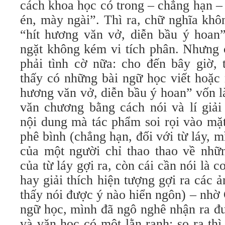
cách khoa học có trong – chẳng hạn –
én, mày ngài”. Thì ra, chữ nghĩa khô
“hít hương văn vở, diễn bầu ý hoan
ngặt không kém vi tích phân. Nhưng 
phải tình cờ nữa: cho đến bây giờ, 
thấy có những bài ngữ học viết hoặc 
hương văn vở, diễn bầu ý hoan” vốn l
văn chương bằng cách nói và lí giải
nội dung mà tác phẩm soi rọi vào mặt
phê bình (chẳng hạn, đối với từ láy, m
của một người chỉ thao thao về nhữ
của từ láy gợi ra, còn cái cần nói là 
hay giải thích hiện tượng gợi ra các 
thấy nói được ý nào hiển ngôn) – nhờ
ngữ học, mình đã ngô nghê nhận ra đ
và văn học có một lằn ranh: so ra th