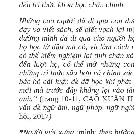
đến tri thức khoa học chân chính.
Những con người đã đi qua con đườ
dạy và viết sách, sẽ biết vạch lại 
đường mình đã đi qua cho người họ
họ học từ đâu mà có, và làm cách 
có thể kiểm nghiệm lại tính chân x
đến lượt họ, có thể mở những co
những tri thức sâu hơn và chính xá
bác bỏ cái luận đề đã học khi phát
mới mà trước đây không lọt vào tầ
anh.”
(trang 10-11, CAO XUÂN 
vấn đề ngữ âm, ngữ pháp, ngữ ngh
hội, 2017
)
*Người viết xưng
‘mình’
theo hướng