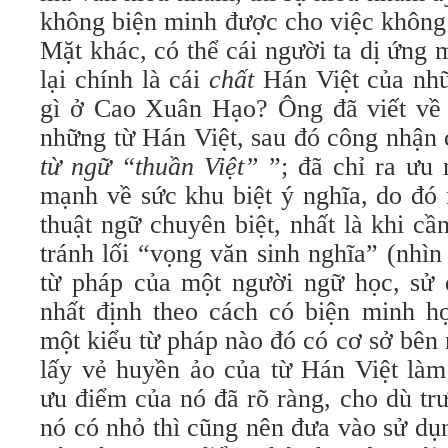
không biện minh được cho việc không 
Mặt khác, có thể cái người ta dị ứng 
lại chính là cái
chất
Hán Việt của nhữ
gì ở Cao Xuân Hạo? Ông đã viết về g
những từ Hán Việt, sau đó công nhận
từ ngữ “thuần Việt”
”; đã chỉ ra ưu 
mạnh về sức khu biệt ý nghĩa, do đó
thuật ngữ chuyên biệt, nhất là khi c
tránh lối “vọng văn sinh nghĩa” (nhì
từ pháp của một người ngữ học, sử 
nhất định theo cách có biện minh hợ
một kiểu từ pháp nào đó có cơ sở bên 
lấy vẻ huyền ảo của từ Hán Việt làm
ưu điểm của nó đã rõ ràng, cho dù tr
nó có nhỏ thì cũng nên đưa vào sử dụng