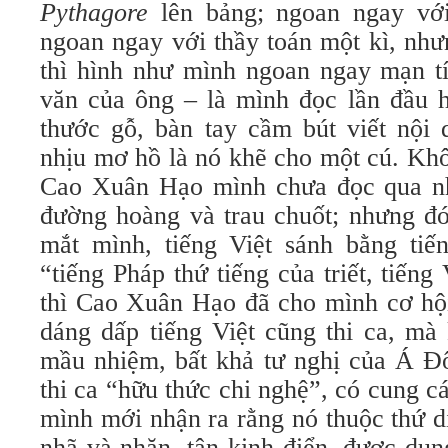
Pythagore
lên bảng; ngoan ngay v
ngoan ngay với thầy toán một kì, nh
thì hình như mình ngoan ngay mạn tí
văn của ông – là mình đọc lần đầu h
thước gỗ, bàn tay cầm bút viết nội 
nhịu mơ hồ là nó khẽ cho một cú. Khô
Cao Xuân Hạo mình chưa đọc qua nh
đường hoàng và trau chuốt; nhưng đó 
mắt mình, tiếng Việt sánh bằng ti
“tiếng Pháp thứ tiếng của triết, tiếng 
thì Cao Xuân Hạo đã cho mình cơ hộ
dáng dấp tiếng Việt cũng thi ca, mà 
mầu nhiệm, bất khả tư nghị của Á Đô
thi ca “hữu thức chi nghệ”, có cung c
mình mới nhận ra rằng nó thuộc thứ di
nhã và nhặn, tân kinh điển, được du