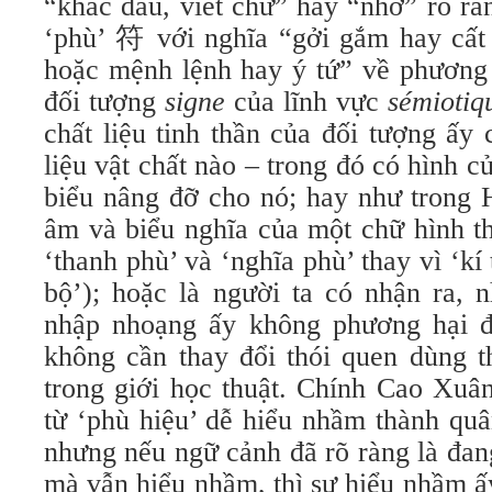
“khắc dấu, viết chữ” hay “nhớ” rõ ràn
‘phù’ 符 với nghĩa “gởi gắm hay cất 
hoặc mệnh lệnh hay ý tứ” về phương 
đối tượng
signe
của lĩnh vực
sémiotiq
chất liệu tinh thần của đối tượng ấy 
liệu vật chất nào – trong đó có hình c
biểu nâng đỡ cho nó; hay như trong 
âm và biểu nghĩa của một chữ hình t
‘thanh phù’ và ‘nghĩa phù’ thay vì ‘kí
bộ’); hoặc là người ta có nhận ra, 
nhập nhoạng ấy không phương hại đ
không cần thay đổi thói quen dùng t
trong giới học thuật. Chính Cao Xuâ
từ ‘phù hiệu’ dễ hiểu nhầm thành quâ
nhưng nếu ngữ cảnh đã rõ ràng là đan
mà vẫn hiểu nhầm, thì sự hiểu nhầm ấy 