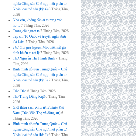
nghĩa Cộng sản Chế ngự một phần tư
Nhân loại thế nào (kỳ 4)
8 Tháng Tám,
2026
Nhà văn, không cần ai thương xót
họ…
7 Tháng Tám, 2026
Trong cõi người ta
7 Tháng Tám, 2026
Tạp chí Tổ Quốc và truyện ngắn
Anh
Cò Lấm
7 Tháng Tám, 2026
Thư tình gửi Ngoại
: Một thiên sử gia
đình khiến ta rơi lệ
7 Tháng Tám, 2026
Thơ Nguyễn Thị Thanh Bình
7 Tháng
Tám, 2026
Bình minh đỏ trên Trung Quốc – Chủ
nghĩa Cộng sản Chế ngự một phần tư
Nhân loại thế nào (kỳ 3)
7 Tháng Tám,
2026
Trần Dần
6 Tháng Tám, 2026
Thơ Trung Dũng Kqđ
6 Tháng Tám,
2026
Giới thiệu sách
Kinh tế tư nhân Việt
Nam
(Trần Văn Thọ và đồng sự)
6
Tháng Tám, 2026
Bình minh đỏ trên Trung Quốc – Chủ
nghĩa Cộng sản Chế ngự một phần tư
Nhân loại thế nào (kỳ 2)
6 Tháng Tám,