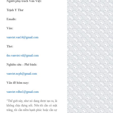
Người phụ trách Văn Việt:
Trịnh Y Thư
Emails:
Văn:
vanviet.van14@gmail.com
Thơ:
tho.vanviet.vd@gmail.com
Nghiên cứu – Phê bình:
vanviet.ncpb@gmail.com
Vấn đề hôm nay:
vanviet.vdhn1@gmail.com
“Thế giới này, như nó đang được tạo ra, là
không chịu đựng nổi. Nên tôi cần có mặt
trăng, tôi cần niềm hạnh phúc hoặc cần sự