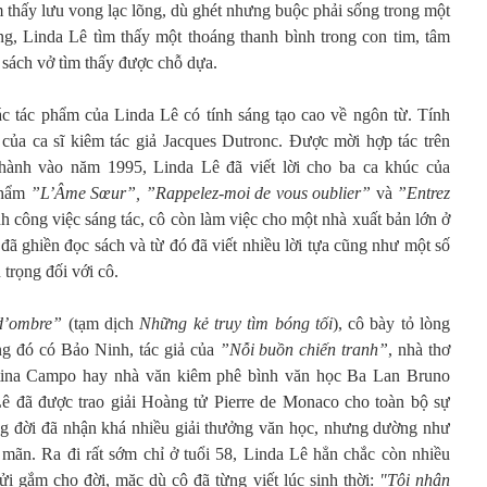
m thấy lưu vong lạc lõng, dù ghét nhưng buộc phải sống trong một
g, Linda Lê tìm thấy một thoáng thanh bình trong con tim, tâm
 sách vở tìm thấy được chỗ dựa.
c tác phẩm của Linda Lê có tính sáng tạo cao về ngôn từ. Tính
 của ca sĩ kiêm tác giả Jacques Dutronc. Được mời hợp tác trên
hành vào năm 1995, Linda Lê đã viết lời cho ba ca khúc của
phẩm
”L’Âme Sœur”, ”Rappelez-moi de vous oublier”
và
”Entrez
h công việc sáng tác, cô còn làm việc cho một nhà xuất bản lớn ở
 đã ghiền đọc sách và từ đó đã viết nhiều lời tựa cũng như một số
trọng đối với cô.
 d’ombre”
(tạm dịch
Những kẻ truy tìm bóng tối
), cô bày tỏ lòng
ng đó có Bảo Ninh, tác giả của
”Nỗi buồn chiến tranh”
, nhà thơ
istina Campo hay nhà văn kiêm phê bình văn học Ba Lan Bruno
ê đã được trao giải Hoàng tử Pierre de Monaco cho toàn bộ sự
ng đời đã nhận khá nhiều giải thưởng văn học, nhưng dường như
mãn. Ra đi rất sớm chỉ ở tuổi 58, Linda Lê hẳn chắc còn nhiều
ửi gắm cho đời, mặc dù cô đã từng viết lúc sinh thời:
"Tôi nhận