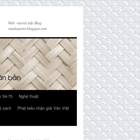
Web: vanviet.info Blog:
vandoanviet.blogspot.com
 54-75
Nghệ thuật
ệ sách
Phát biểu nhận giải Văn Việt