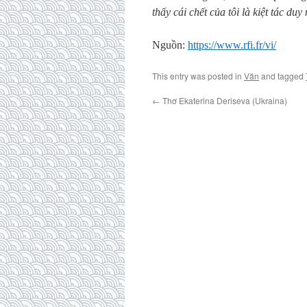
thấy cái chết của tôi là kiệt tác duy
Nguồn:
https://www.rfi.fr/vi/
This entry was posted in
Văn
and tagged
←
Thơ Ekaterina Deriseva (Ukraina)