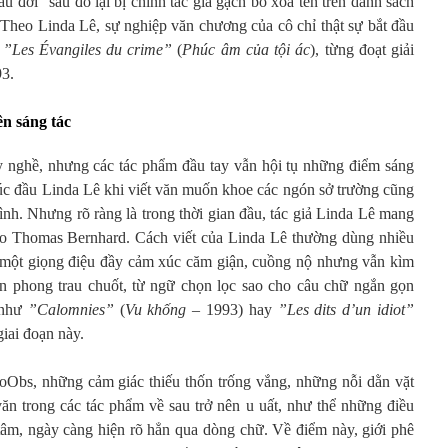
u đời” sau đó lại bị chính tác giả gạch bỏ xóa tên trên danh sách
 Theo Linda Lê, sự nghiệp văn chương của cô chỉ thật sự bắt đầu
n
”Les Évangiles du crime”
(
Phúc âm của tội ác
), từng đoạt giải
93.
ên sáng tác
y nghề, nhưng các tác phẩm đầu tay vẫn hội tụ những điểm sáng
lúc đầu Linda Lê khi viết văn muốn khoe các ngón sở trường cũng
nh. Nhưng rõ ràng là trong thời gian đầu, tác giả Linda Lê mang
o Thomas Bernhard. Cách viết của Linda Lê thường dùng nhiều
h một giọng điệu đầy cảm xúc căm giận, cuồng nộ nhưng vẫn kìm
ăn phong trau chuốt, từ ngữ chọn lọc sao cho câu chữ ngắn gọn
 như
”Calomnies”
(
Vu khống
– 1993) hay
”Les dits d’un idiot”
giai đoạn này.
oObs, những cảm giác thiếu thốn trống vắng, những nỗi dằn vặt
ăn trong các tác phẩm về sau trở nên u uất, như thể những điều
 tâm, ngày càng hiện rõ hẳn qua dòng chữ. Về điểm này, giới phê