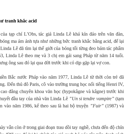
ư tranh khắc acid
của tạp chí L’Obs, tác giả Linda Lê khá kín đáo trên văn đàn,
bóng ma ám ảnh tựa như những bức tranh khắc bằng acid, để lại
 Linda Lê đã tìm lại thế giới của bóng tối từng đeo bám tác phẩm
3, Linda Lê theo mẹ và 3 chị em gái sang Pháp từ năm 14 tuổi.
ng ông sau đó lại qua đời trước khi có dịp gặp lại vợ con.
iền Bắc nước Pháp vào năm 1977, Linda Lê từ thời còn trẻ đã
g. Đến thủ đô Paris, cô vào trường trung học nổi tiếng Henri IV,
ớp cao đẳng chuyên khoa văn học (hypokâgne và kâgne) trước khi
thuyết đầu tay của nhà văn Linda Lê
”Un si tendre vampire”
(tạm
ản vào năm 1986, kế theo sau là hai bộ truyện
”Fuir”
(1987) và
ày vẫn còn ở trong giai đoạn trau dồi tay nghề, chưa đến độ chín