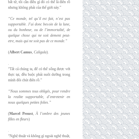
bất tử, tôi cần điều gì đó có thể là điên rồ
nhưng không phải của thế giới này.”
“Ce monde, tel qu’il est fait, n’est pas
supportable. J’ai donc besoin de la lune,
ou du
bonheur, ou de l’immortalité, de
quelque chose qui ne soit dement peut-
etre, mais qui
ne soit pas de ce monde.”
(
Albert Camus
,
Caligula
).
.
“Tất cả chúng ta, để có thể sống được với
thực tại, đều buộc phải nuôi dưỡng trong
mình đôi chút điên rồ.”
“Nous sommes tous obligés, pour rendre
la realite supportable, d’entretenir en
nous
quelques petites folies.”
(
Marcel Proust
,
À l’ombre des jeunes
filles en fleurs
)
.
“Nghệ thuật và không gì ngoài nghệ thuật,