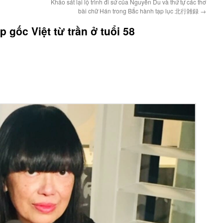
Khảo sát lại lộ trình đi sứ của Nguyễn Du và thứ tự các thơ
bài chữ Hán trong Bắc hành tạp lục 北行雑録
→
 gốc Việt từ trần ở tuổi 58