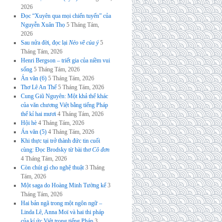
2026
Đọc “Xuyên qua mọi chiến tuyến” của
Nguyễn Xuân Thọ
5 Tháng Tám,
2026
Sau nửa đời, đọc lại
Nẻo về của ý
5
Tháng Tám, 2026
Henri Bergson – triết gia của niềm vui
sống
5 Tháng Tám, 2026
Án văn (6)
5 Tháng Tám, 2026
Thơ Lê An Thế
5 Tháng Tám, 2026
Cung Giũ Nguyên: Một khả thể khác
của văn chương Việt bằng tiếng Pháp
thế kỉ hai mươi
4 Tháng Tám, 2026
Hội hè
4 Tháng Tám, 2026
Án văn (5)
4 Tháng Tám, 2026
Khi thực tại trở thành đức tin cuối
cùng: Đọc Brodsky từ bài thơ
Cô đơn
4 Tháng Tám, 2026
Còn chút gì cho nghệ thuật
3 Tháng
Tám, 2026
Một saga do Hoàng Minh Tường kể
3
Tháng Tám, 2026
Hai bản ngã trong một ngôn ngữ –
Linda Lê, Anna Moï và hai thi pháp
của kí ức Việt trong tiếng Pháp
3