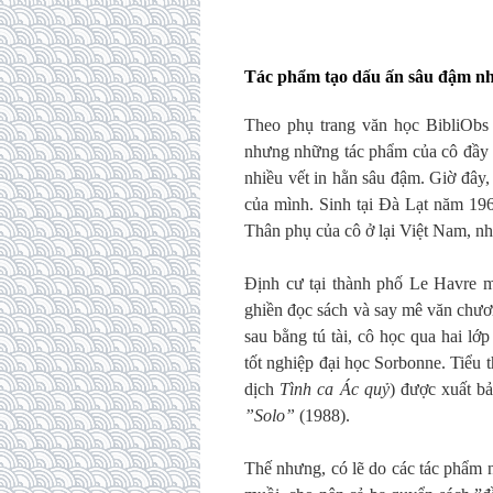
Tác phẩm tạo dấu ấn sâu đậm nh
Theo phụ trang văn học BibliObs 
nhưng những tác phẩm của cô đầy 
nhiều vết in hằn sâu đậm. Giờ đây,
của mình. Sinh tại Đà Lạt năm 196
Thân phụ của cô ở lại Việt Nam, như
Định cư tại thành phố Le Havre m
ghiền đọc sách và say mê văn chươn
sau bằng tú tài, cô học qua hai l
tốt nghiệp đại học Sorbonne. Tiểu 
dịch
Tình ca Ác quỷ
) được xuất b
”Solo”
(1988).
Thế nhưng, có lẽ do các tác phẩm n