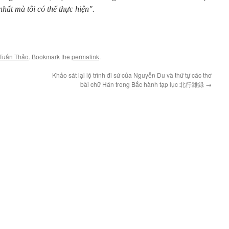
 nhất mà tôi có thể thực hiện".
Tuấn Thảo
. Bookmark the
permalink
.
Khảo sát lại lộ trình đi sứ của Nguyễn Du và thứ tự các thơ
bài chữ Hán trong Bắc hành tạp lục 北行雑録
→