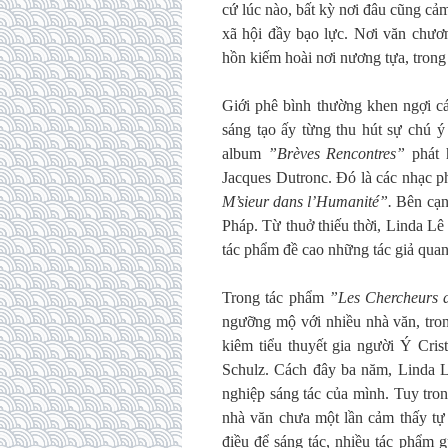
cứ lúc nào, bất kỳ nơi đâu cũng cả
xã hội đầy bạo lực. Nơi văn chươn
hồn kiếm hoài nơi nương tựa, trong
Giới phê bình thường khen ngợi cá
sáng tạo ấy từng thu hút sự chú ý
album
”Brèves Rencontres”
phát 
Jacques Dutronc. Đó là các nhạc 
M’sieur dans l’Humanité”.
Bên cạn
Pháp. Từ thuở thiếu thời, Linda Lê
tác phẩm đề cao những tác giả quan 
Trong tác phẩm
”Les Chercheurs
ngưỡng mộ với nhiều nhà văn, tro
kiêm tiểu thuyết gia người Ý Cr
Schulz. Cách đây ba năm, Linda L
nghiệp sáng tác của mình. Tuy tro
nhà văn chưa một lần cảm thấy tự 
điều để sáng tác, nhiều tác phẩm g