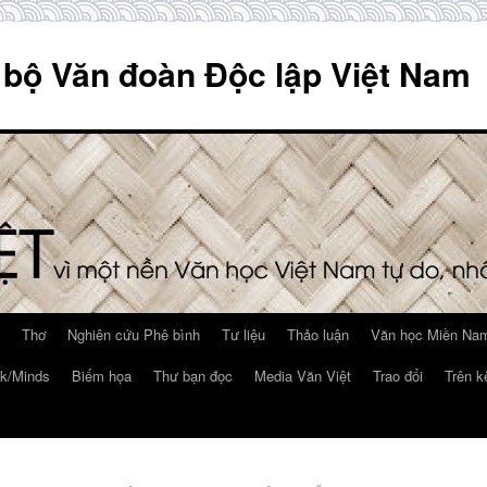
 bộ Văn đoàn Độc lập Việt Nam
Thơ
Nghiên cứu Phê bình
Tư liệu
Thảo luận
Văn học Miền Nam
k/Minds
Biếm họa
Thư bạn đọc
Media Văn Việt
Trao đổi
Trên k