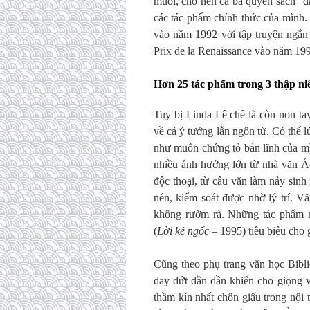
muồi, cho nên cả ba quyển sách ”đầ
các tác phẩm chính thức của mình.
vào năm 1992 với tập truyện ngắ
Prix de la Renaissance vào năm 19
Hơn 25 tác phẩm trong 3 thập ni
Tuy bị Linda Lê chê là còn non ta
về cả ý tưởng lẫn ngôn từ. Có thể 
như muốn chứng tỏ bản lĩnh của mì
nhiều ảnh hưởng lớn từ nhà văn Á
độc thoại, từ câu văn làm nảy sin
nén, kiểm soát được nhờ lý trí. V
không rườm rà. Những tác phẩm
(
Lời kẻ ngốc
– 1995) tiêu biểu cho 
Cũng theo phụ trang văn học Bibli
day dứt dần dần khiến cho giọng v
thầm kín nhất chôn giấu trong nội