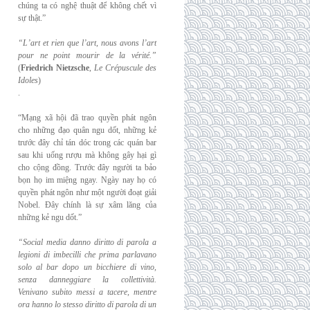
chúng ta có nghệ thuật để không chết vì
sự thật.”
“L’art et rien que l’art, nous avons l’art
pour ne point mourir de la vérité.”
(
Friedrich
Nietzsche
,
Le Crépuscule des
Idoles
)
.
“Mạng xã hội đã trao quyền phát ngôn
cho những đạo quân ngu dốt, những kẻ
trước đây chỉ tán dóc trong các quán bar
sau khi uống rượu mà không gây hại gì
cho cộng đồng. Trước đây người ta bảo
bọn họ im miệng ngay. Ngày nay họ có
quyền phát ngôn như một người đoạt giải
Nobel. Đây chính là sự xâm lăng của
những kẻ ngu dốt.”
“Social media danno diritto di parola a
legioni di imbecilli che prima parlavano
solo al
bar dopo un bicchiere di vino,
senza danneggiare la collettività.
Venivano subito messi a
tacere, mentre
ora hanno lo stesso diritto di parola di un