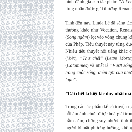
bình đánh giá cao tác phẩm
”À l’e
từng nhận được giải thưởng Renaud
Tính đến nay, Linda Lê đã sáng tá
thưởng khác như Vocation, Renai
(
Sóng ngầm
) lọt vào vòng chung k
của Pháp. Tiểu thuyết này từng đ
Nhiều tiểu thuyết nổi tiếng khá
(
Voix
),
”Thư chết”
(
Lettre Morte
(
Calomnies
)
và nhất là
”Vượt són
trong cuộc sống, điểm tựa của nhữ
loạn".
”Cái chết là kiệt tác duy nhất mà 
Trong các tác phẩm kể cả truyện ng
nỗi ám ảnh chưa được hoá giải tro
trầm cảm, chứng suy nhược tinh t
người bị mất phương hướng, không 