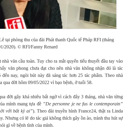
ê tại phòng thu của đài Phát thanh Quốc tế Pháp RFI (tháng
01/2020). © RFI/Fanny Renard
ột nhà văn cầu toàn. Tuy cho ra mắt quyển tiểu thuyết đầu tay vào
thấy văn phong chưa đạt cho nên nhà văn không nhận đó là tác
đến nay, ngòi bút này đã sáng tác hơn 25 tác phẩm. Theo nhà
ừa qua đời hôm 09/05/2022 vì bạo bệnh, ở tuổi 58.
qua đời gây khá nhiêu bất ngờ vì cách đây 3 tháng, nhà văn từng
 của mình mang tựa đề
”De personne je ne fus le contemporain”
ời với bất kỳ ai”
). Theo đài truyền hình France24, thật ra Linda
. Nhưng có lẽ do tác giả không thích gây ồn ào, tránh thu hút sự
ói gì về bệnh tình của mình.