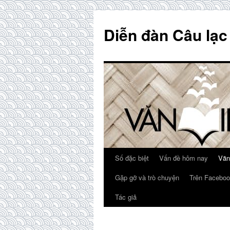
Skip
to
Diễn đàn Câu lạc
content
Số đặc biệt
Vấn đề hôm nay
Văn
Gặp gỡ và trò chuyện
Trên Faceboo
Tác giả