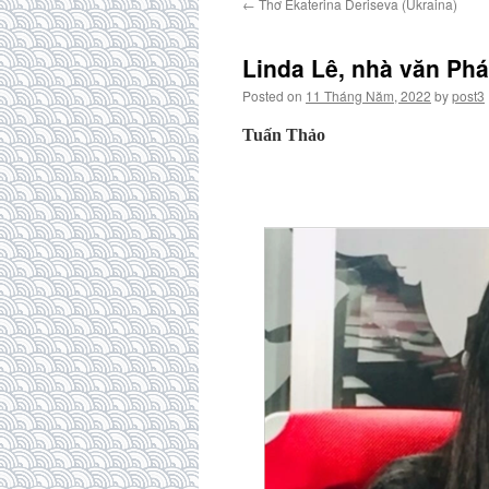
←
Thơ Ekaterina Deriseva (Ukraina)
Linda Lê, nhà văn Pháp
Posted on
11 Tháng Năm, 2022
by
post3
Tuấn Thảo