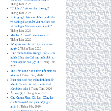
Tháng Tám, 2026
“Chính sử” xét xử văn chương
2
Tháng Tám, 2026
Những ngộ nhận của chúng ta khi đọc
và đánh giá tác phẩm văn học, khi đọc
và đánh giá
Nỗi buồn chiến tranh
2
Tháng Tám, 2026
Một bản “xô-nát” thấu tâm can
2
Tháng Tám, 2026
Từ ký ức của phố đến ký ức của con
người
2 Tháng Tám, 2026
Bình minh đỏ trên Trung Quốc – Chủ
nghĩa Cộng sản Chế ngự một phần tư
Nhân loại thế nào (kỳ 1)
2 Tháng Tám,
2026
Thơ Trần Đình Sơn Cước: nỗi niềm và
trăn trở
1 Tháng Tám, 2026
Biên bản cuộc họp thẩm định hơn 20
năm trước về cuốn tiểu thuyết
Thời
của thánh thần
1 Tháng Tám, 2026
Án văn (4)
1 Tháng Tám, 2026
Chuyên gia Phạm Chi Lan: Công lao
của 80% người dân phải được ghi
nhận
31 Tháng Bảy, 2026