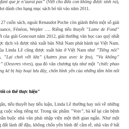
nfant que je n’aurai pas”
(
Viết cho đứa con không được sinh ra
),
ot dành cho hạng mục sách bỏ túi vảo năm 2011.
c 27 cuốn sách, ngoài Renaudot Poche còn giành thêm một số giải
ssance, Fénéon, Wepler …. Riêng tiểu thuyết
”Lame de Fond”
ết của giải Goncourt năm 2012, giải thưởng văn học cao quý nhất
ược dịch và được nhà xuất bản Nhã Nam phát hành tại Việt Nam.
c của Linda Lê cũng được xuất bản ở Việt Nam như
”Tiếng nói”
),
”Lại chơi với lửa”
(
Autres jeux avec le feu
),
”Vu khống”
g”
(
Oeuvres vives
), qua đó văn chương tựa như một
”chiếc phao
ng kẻ bị hủy hoại lưu đày, chốn bình yên của những tâm hồn nổi
tôi có thể thực hiện"
ắn, tiểu thuyết hay tiểu luận, Linda Lê thường hay nói về những
ng cuộc sống riêng tư. Trong tác phẩm
”Voix”
, bà kể lại căn bệnh
hần buộc nhà văn phải nhập viện một thời gian ngắn. Như một
đất lành để đậu, không chốn yên bình để cắm rễ, nhà văn ở bất