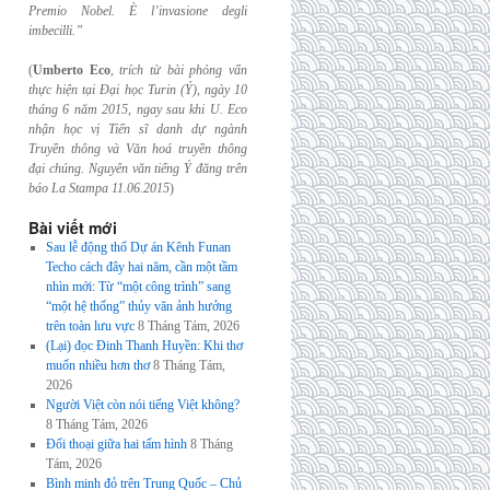
Premio Nobel. È l’invasione
degli
imbecilli.”
(
Umberto Eco
,
trích từ bài phỏng vấn
thực hiện tại Đại học Turin (Ý), ngày 10
tháng 6
năm 2015, ngay sau khi U. Eco
nhận học vị Tiến sĩ danh dự ngành
Truyền thông và
Văn hoá truyền thông
đại chúng. Nguyên văn tiếng Ý đăng trên
báo La Stampa
11.06.2015
)
Bài viết mới
Sau lễ động thổ Dự án Kênh Funan
Techo cách đây hai năm, cần một tầm
nhìn mới: Từ “một công trình” sang
“một hệ thống” thủy văn ảnh hưởng
trên toàn lưu vực
8 Tháng Tám, 2026
(Lại) đọc Đinh Thanh Huyền: Khi thơ
muốn nhiều hơn thơ
8 Tháng Tám,
2026
Người Việt còn nói tiếng Việt không?
8 Tháng Tám, 2026
Đối thoại giữa hai tấm hình
8 Tháng
Tám, 2026
Bình minh đỏ trên Trung Quốc – Chủ