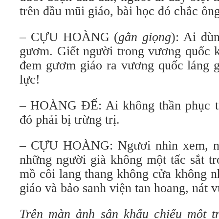
trên đầu mũi giáo, bài học đó chắc ôn
– CỰU HOÀNG (
gằn giọng
): Ai dù
gươm. Giết người trong vương quốc k
đem gươm giáo ra vương quốc láng gi
lực!
– HOÀNG ĐẾ: Ai không thần phục ta,
đó phải bị trừng trị.
– CỰU HOÀNG: Ngươi nhìn xem, ngươ
những người già không một tấc sắt tr
mồ côi lang thang không cửa không n
giáo và bảo sanh viện tan hoang, nát v
Trên màn ảnh sân khấu chiếu một t