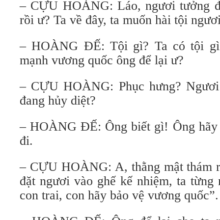
– CỰU HOÀNG: Láo, ngươi tưởng đã 
rồi ư? Ta về đây, ta muốn hài tội ngươi
– HOÀNG ĐẾ: Tội gì? Ta có tội gì
mạnh vương quốc ông để lại ư?
– CỰU HOÀNG: Phục hưng? Ngươi 
đang hủy diệt?
– HOÀNG ĐẾ: Ông biết gì! Ông hãy 
đi.
– CỰU HOÀNG: A, thằng mật thám ra
đặt ngươi vào ghế kế nhiệm, ta từng 
con trai, con hãy bảo vệ vương quốc