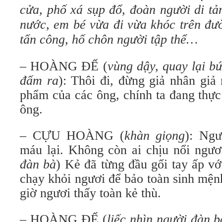
cửa, phố xá sụp đổ, đoàn người di t
nước, em bé vừa đi vừa khóc trên đườ
tấn công, hố chôn người tập thể…
– HOÀNG ĐẾ (
vùng dậy, quay lại b
đấm ra
): Thôi đi, đừng giả nhân giả 
phẩm của các ông, chính ta đang thực
ông.
– CỰU HOÀNG (
khàn giọng
): Ngư
máu lại. Không còn ai chịu nổi ngươi
đàn bà
) Kẻ đã từng đầu gối tay ấp vớ
chạy khỏi ngươi để bảo toàn sinh mệ
giờ ngươi thấy toàn kẻ thù.
– HOÀNG ĐẾ (
liếc nhìn người đàn b