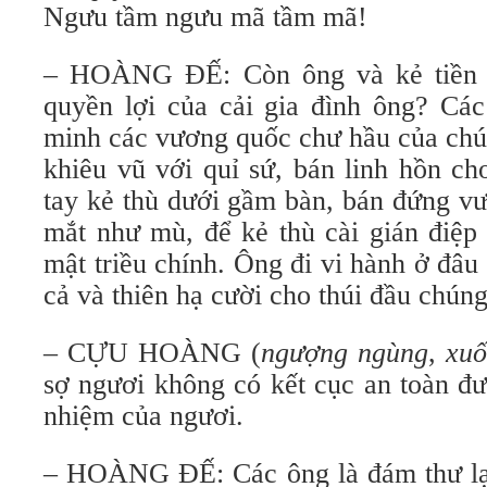
Ngưu tầm ngưu mã tầm mã!
– HOÀNG ĐẾ: Còn ông và kẻ tiền 
quyền lợi của cải gia đình ông? Các
minh các vương quốc chư hầu của chú
khiêu vũ với quỉ sứ, bán linh hồn ch
tay kẻ thù dưới gầm bàn, bán đứng vư
mắt như mù, để kẻ thù cài gián điệp
mật triều chính. Ông đi vi hành ở đâu
cả và thiên hạ cười cho thúi đầu chúng
– CỰU HOÀNG (
ngượng ngùng
,
xuố
sợ ngươi không có kết cục an toàn đư
nhiệm của ngươi.
– HOÀNG ĐẾ: Các ông là đám thư lại 