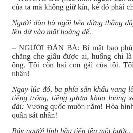
của ta mà không giữ kín, kẻ đó phải ch
Người đàn bà ngồi bên đứng thẳng dậy
lên dứ vào mặt hoàng đế.
– NGƯỜI ĐÀN BÀ: Bí mật bao phủ 
chẳng che giấu được ai, huống chi là
ông. Tôi còn hai con gái của tôi. Tô
nhân!
Ngay lúc đó, ba phía sân khấu vang l
tiếng trống, tiếng gươm khua loảng 
đài:
Vương quốc muôn năm! Hòa bình
quân sát nhân!
Bảy người lính hầu tiến lên một bước.