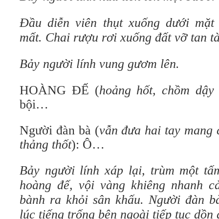
Đầu diễn viên thụt xuống dưới mặt
mất. Chai rượu rơi xuống đất vỡ tan t
Bảy người lính vung gươm lên.
HOÀNG ĐẾ (
hoảng hốt, chồm dậy 
bội…
Người đàn bà (
vẫn đưa hai tay mang 
thảng thốt
): Ô…
Bảy người lính xáp lại, trùm một tấ
hoàng đế, vội vàng khiêng nhanh c
bành ra khỏi sân khấu. Người đàn bà
lúc tiếng trống bên ngoài tiếp tục dồn 