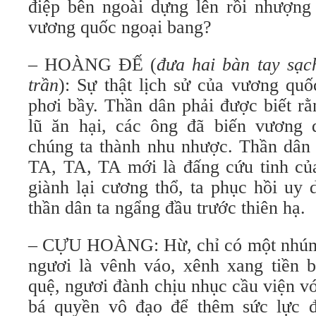
điệp bên ngoài dựng lên rồi nhượng
vương quốc ngoại bang?
– HOÀNG ĐẾ (
đưa hai bàn tay sạc
trần
): Sự thật lịch sử của vương quố
phơi bầy. Thần dân phải được biết rằ
lũ ăn hại, các ông đã biến vương
chúng ta thành nhu nhược. Thần dân 
TA, TA, TA mới là đấng cứu tinh củ
giành lại cương thổ, ta phục hồi uy 
thần dân ta ngẩng đầu trước thiên hạ.
– CỰU HOÀNG: Hừ, chỉ có một nhúm 
ngươi là vênh váo, xênh xang tiền b
quệ, ngươi đành chịu nhục cầu viện v
bá quyền vô đạo để thêm sức lực đ