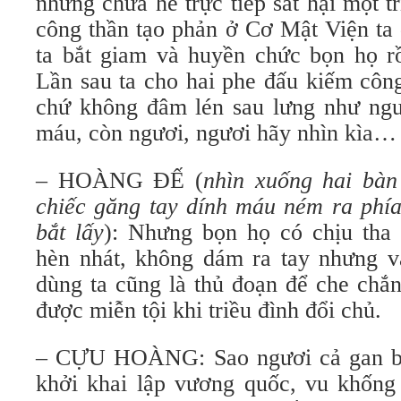
nhưng chưa hề trực tiếp sát hại một t
công thần tạo phản ở Cơ Mật Viện ta
ta bắt giam và huyền chức bọn họ rồ
Lần sau ta cho hai phe đấu kiếm côn
chứ không đâm lén sau lưng như ngư
máu, còn ngươi, ngươi hãy nhìn kìa…
– HOÀNG ĐẾ (
nhìn xuống hai bàn 
chiếc găng tay dính máu ném ra phía
bắt lấy
): Nhưng bọn họ có chịu tha
hèn nhát, không dám ra tay nhưng vẫ
dùng ta cũng là thủ đoạn để che chắ
được miễn tội khi triều đình đổi chủ.
– CỰU HOÀNG: Sao ngươi cả gan bô
khởi khai lập vương quốc, vu khống