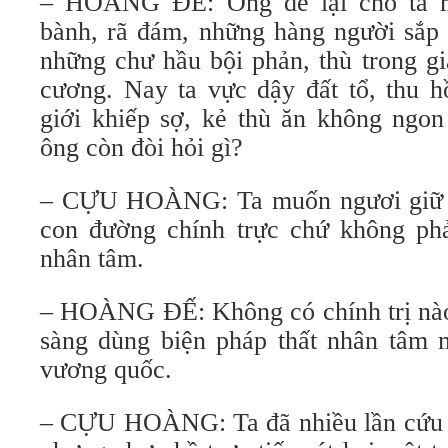
– HOÀNG ĐẾ: Ông để lại cho ta m
bành, rã đám, những hàng người sắp 
những chư hầu bội phản, thù trong gi
cương. Nay ta vực dậy đất tổ, thu h
giới khiếp sợ, kẻ thù ăn không ngo
ông còn đòi hỏi gì?
– CỰU HOÀNG: Ta muốn ngươi giữ 
con đường chính trực chứ không phả
nhân tâm.
– HOÀNG ĐẾ: Không có chính trị nào 
sàng dùng biện pháp thất nhân tâm 
vương quốc.
– CỰU HOÀNG: Ta đã nhiều lần cứu 