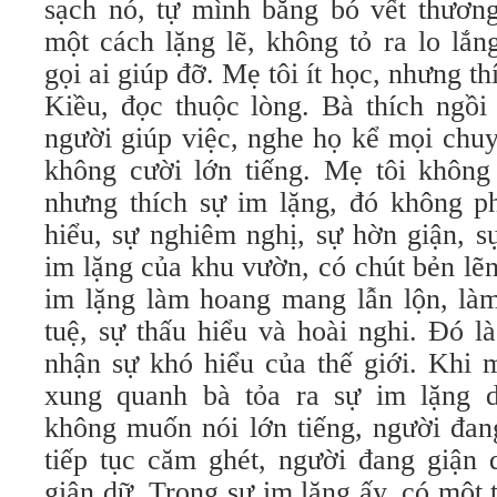
sạch nó, tự mình băng bó vết thương
một cách lặng lẽ, không tỏ ra lo lắn
gọi ai giúp đỡ. Mẹ tôi ít học, nhưng t
Kiều, đọc thuộc lòng. Bà thích ngồi
người giúp việc, nghe họ kể mọi chu
không cười lớn tiếng. Mẹ tôi không 
nhưng thích sự im lặng, đó không ph
hiểu, sự nghiêm nghị, sự hờn giận, s
im lặng của khu vườn, có chút bẻn lẽ
im lặng làm hoang mang lẫn lộn, làm 
tuệ, sự thấu hiểu và hoài nghi. Đó l
nhận sự khó hiểu của thế giới. Khi 
xung quanh bà tỏa ra sự im lặng d
không muốn nói lớn tiếng, người đan
tiếp tục căm ghét, người đang giận 
giận dữ. Trong sự im lặng ấy, có một t