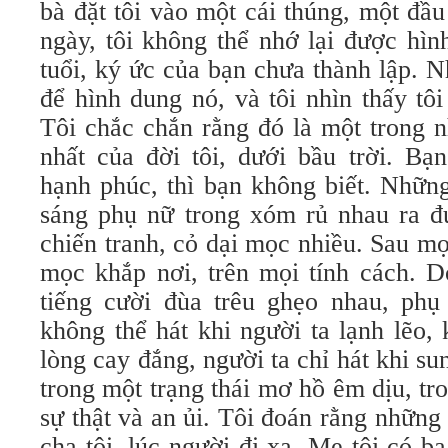
bà đặt tôi vào một cái thúng, một đầu 
ngày, tôi không thể nhớ lại được hìn
tuổi, ký ức của bạn chưa thành lập. 
để hình dung nó, và tôi nhìn thấy tôi
Tôi chắc chắn rằng đó là một trong 
nhất của đời tôi, dưới bầu trời. Bạ
hạnh phúc, thì bạn không biết. Những
sáng phụ nữ trong xóm rủ nhau ra đ
chiến tranh, cỏ dại mọc nhiều. Sau mọ
mọc khắp nơi, trên mọi tính cách. D
tiếng cười đùa trêu ghẹo nhau, phụ
không thể hát khi người ta lạnh lẽo, 
lòng cay đắng, người ta chỉ hát khi s
trong một trạng thái mơ hồ êm dịu, t
sự thật và an ủi. Tôi đoán rằng những
cha tôi, lúc người đi xa. Mẹ tôi có ba