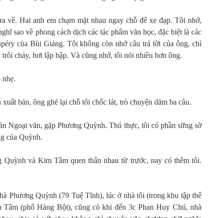
 ra về. Hai anh em chạm mặt nhau ngay chỗ để xe đạp. Tôi nhớ,
 nghĩ sao về phong cách dịch các tác phẩm văn học, đặc biệt là các
péry của Bùi Giáng. Tôi không còn nhớ câu trả lời của ông, chỉ
trôi chảy, hơi lập bập. Và cũng nhớ, tôi nói nhiều hơn ông.
 nhẹ.
 xuất bản, ông ghé lại chỗ tôi chốc lát, trò chuyện dăm ba câu.
t bản Ngoại văn, gặp Phương Quỳnh. Thú thực, tôi có phần sững sờ
ọng của Quỳnh.
uỳnh và Kim Tâm quen thân nhau từ trước, nay có thêm tôi.
nhà Phương Quỳnh (79 Tuệ Tĩnh), lúc ở nhà tôi (trong khu tập thể
 Tâm (phố Hàng Bột), cũng có khi đến 3c Phan Huy Chú, nhà