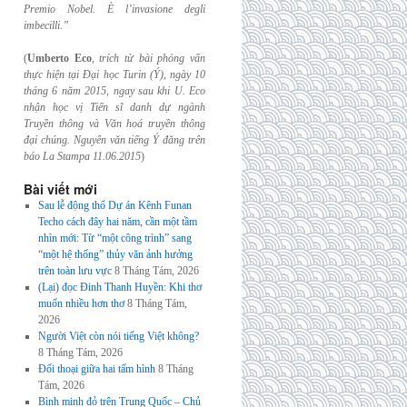
Premio Nobel. È l’invasione
degli
imbecilli.”
(
Umberto Eco
,
trích từ bài phỏng vấn
thực hiện tại Đại học Turin (Ý), ngày 10
tháng 6
năm 2015, ngay sau khi U. Eco
nhận học vị Tiến sĩ danh dự ngành
Truyền thông và
Văn hoá truyền thông
đại chúng. Nguyên văn tiếng Ý đăng trên
báo La Stampa
11.06.2015
)
Bài viết mới
Sau lễ động thổ Dự án Kênh Funan
Techo cách đây hai năm, cần một tầm
nhìn mới: Từ “một công trình” sang
“một hệ thống” thủy văn ảnh hưởng
trên toàn lưu vực
8 Tháng Tám, 2026
(Lại) đọc Đinh Thanh Huyền: Khi thơ
muốn nhiều hơn thơ
8 Tháng Tám,
2026
Người Việt còn nói tiếng Việt không?
8 Tháng Tám, 2026
Đối thoại giữa hai tấm hình
8 Tháng
Tám, 2026
Bình minh đỏ trên Trung Quốc – Chủ