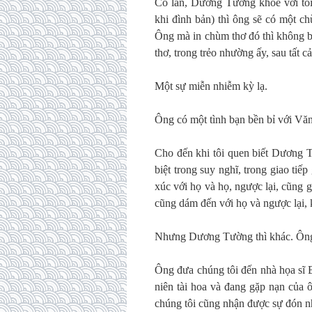
Có lần, Dương Tường khoe với tôi
khi đình bản) thì ông sẽ có một 
Ông mà in chùm thơ đó thì không bi
thơ, trong trẻo nhường ấy, sau tất cả
Một sự miễn nhiễm kỳ lạ.
Ông có một tình bạn bền bỉ với V
Cho đến khi tôi quen biết Dương T
biệt trong suy nghĩ, trong giao tiế
xúc với họ và họ, ngược lại, cũng
cũng dám đến với họ và ngược lại, 
Nhưng Dương Tường thì khác. Ông 
Ông đưa chúng tôi đến nhà họa sĩ
niên tài hoa và đang gặp nạn củ
chúng tôi cũng nhận được sự đón nh