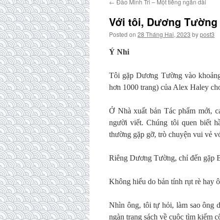
←
Đào Minh Tri – Một tiếng ngân dài
Với tôi, Dương Tường 
Posted on
28 Tháng Hai, 2023
by
post3
Ý Nhi
Tôi gặp Dương Tường vào khoảng
hơn 1000 trang) của Alex Haley ch
Ở Nhà xuất bản Tác phẩm mới, cá
người viết. Chúng tôi quen biết 
thường gặp gỡ, trò chuyện vui vẻ v
Riêng Dương Tường, chỉ đến gặp B
Không hiểu do bản tính rụt rè hay 
Nhìn ông, tôi tự hỏi, làm sao ông 
ngàn trang sách về cuộc tìm kiếm 