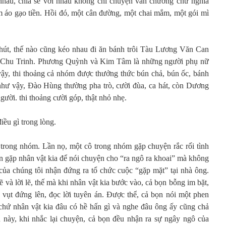
au, chia sẻ với nhau không chỉ chuyện văn chương chữ nghĩa
 áo gạo tiền. Hồi đó, một cân đường, một chai mắm, một gói mì
chút, thế nào cũng kéo nhau đi ăn bánh trôi Tàu Lương Văn Can
 Chu Trinh. Phương Quỳnh và Kim Tâm là những người phụ nữ
vậy, thi thoảng cả nhóm được thưởng thức bún chả, bún ốc, bánh
hư vậy, Đào Hùng thường pha trò, cười đùa, ca hát, còn Dương
ười. thi thoảng cười góp, thật nhỏ nhẹ.
iều gì trong lòng.
trong nhóm. Lần nọ, một cô trong nhóm gặp chuyện rắc rối tình
n gặp nhân vật kia để nói chuyện cho “ra ngô ra khoai” mà không
 của chúng tôi nhận đứng ra tổ chức cuộc “gặp mặt” tại nhà ông.
ẽ và lời lẽ, thế mà khi nhân vật kia bước vào, cả bọn bỗng im bặt,
t đứng lên, đọc lời tuyên án. Được thể, cả bọn nói một phen
chứ nhân vật kia đâu có hề hấn gì và nghe đâu ông ấy cũng chả
này, khi nhắc lại chuyện, cả bọn đều nhận ra sự ngây ngô của