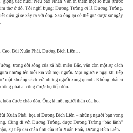
, giọng tiếc nuối: Nếu báo Nhân Văn in thêm một số nữa (trước
chùm thơ ở đó. Tôi nghĩ bụng: Dương Tường ơi là Dương Tường.
ết điều gì sẽ xảy ra với ông. Sao ông lại có thể giữ được sự ngây
.
ăn Cao, Bùi Xuân Phái, Dương Bích Liên…
ường, trong đời sống của xã hội miền Bắc, vẫn còn một sự cách
p giữa những tên tuổi kia với mọi người. Mọi người e ngại khi tiếp
 giữ một khoảng cách với những người xung quanh. Không phải ai
không phải ai cũng được họ tiếp đón.
luôn được chào đón. Ông là một người thân của họ.
 Bùi Xuân Phái, họa sĩ Dương Bích Liên – những người bạn vong
a ông. Cùng đi với Dương Tường, được Dương Tường “bảo lãnh”
ận, sự tiếp đãi chân tình của Bùi Xuân Phái, Dương Bích Liên.