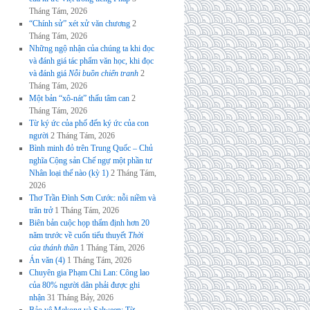
Tháng Tám, 2026
“Chính sử” xét xử văn chương
2
Tháng Tám, 2026
Những ngộ nhận của chúng ta khi đọc
và đánh giá tác phẩm văn học, khi đọc
và đánh giá
Nỗi buồn chiến tranh
2
Tháng Tám, 2026
Một bản “xô-nát” thấu tâm can
2
Tháng Tám, 2026
Từ ký ức của phố đến ký ức của con
người
2 Tháng Tám, 2026
Bình minh đỏ trên Trung Quốc – Chủ
nghĩa Cộng sản Chế ngự một phần tư
Nhân loại thế nào (kỳ 1)
2 Tháng Tám,
2026
Thơ Trần Đình Sơn Cước: nỗi niềm và
trăn trở
1 Tháng Tám, 2026
Biên bản cuộc họp thẩm định hơn 20
năm trước về cuốn tiểu thuyết
Thời
của thánh thần
1 Tháng Tám, 2026
Án văn (4)
1 Tháng Tám, 2026
Chuyên gia Phạm Chi Lan: Công lao
của 80% người dân phải được ghi
nhận
31 Tháng Bảy, 2026