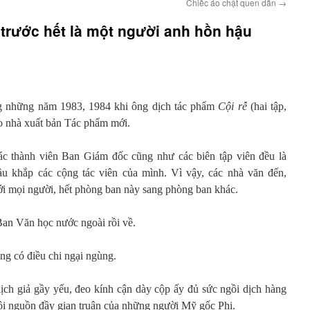
Chiếc áo chật quen dần
→
trước hết là một người anh hồn hậu
 những năm 1983, 1984 khi ông dịch tác phẩm
Cội rễ
(hai tập,
o nhà xuất bản Tác phẩm mới.
c thành viên Ban Giám đốc cũng như các biên tập viên đều là
hầu khắp các cộng tác viên của mình. Vì vậy, các nhà văn đến,
ới mọi người, hết phòng ban này sang phòng ban khác.
an Văn học nước ngoài rồi về.
ông có điều chi ngại ngùng.
dịch giả gầy yếu, đeo kính cận dày cộp ấy đủ sức ngồi dịch hàng
cội nguồn đầy gian truân của những người Mỹ gốc Phi.