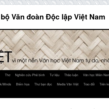
 bộ Văn đoàn Độc lập Việt Nam
Thơ
Nghiên cứu Phê bình
Tư liệu
Thảo luận
Văn học Miền Nam
k/Minds
Biếm họa
Thư bạn đọc
Media Văn Việt
Trao đổi
Trên k