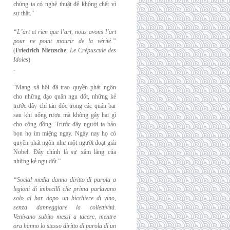
chúng ta có nghệ thuật để không chết vì
sự thật.”
“L’art et rien que l’art, nous avons l’art
pour ne point mourir de la vérité.”
(
Friedrich
Nietzsche
,
Le Crépuscule des
Idoles
)
.
“Mạng xã hội đã trao quyền phát ngôn
cho những đạo quân ngu dốt, những kẻ
trước đây chỉ tán dóc trong các quán bar
sau khi uống rượu mà không gây hại gì
cho cộng đồng. Trước đây người ta bảo
bọn họ im miệng ngay. Ngày nay họ có
quyền phát ngôn như một người đoạt giải
Nobel. Đây chính là sự xâm lăng của
những kẻ ngu dốt.”
“Social media danno diritto di parola a
legioni di imbecilli che prima parlavano
solo al
bar dopo un bicchiere di vino,
senza danneggiare la collettività.
Venivano subito messi a
tacere, mentre
ora hanno lo stesso diritto di parola di un