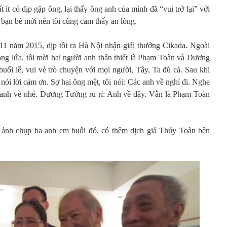
 ít có dịp gặp ông, lại thấy ông anh của mình đã “vui trở lại” với
 bạn bè mới nên tôi cũng cảm thấy an lòng.
 11 năm 2015, dịp tôi ra Hà Nội nhận giải thưởng Cikada. Ngoài
ng lứa, tôi mời hai người anh thân thiết là Phạm Toàn và Dương
uổi lễ, vui vẻ trò chuyện với mọi người, Tây, Ta đủ cả. Sau khi
 nói lời cảm ơn. Sợ hai ông mệt, tôi nói: Các anh về nghỉ đi. Nghe
ế anh về nhé. Dương Tường rủ rỉ: Anh về đây. Vẫn là Phạm Toàn
 ảnh chụp ba anh em buổi đó, có thêm dịch giả Thúy Toàn bên