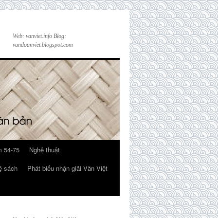
Web: vanviet.info Blog:
vandoanviet.blogspot.com
 54-75
Nghệ thuật
ệ sách
Phát biểu nhận giải Văn Việt