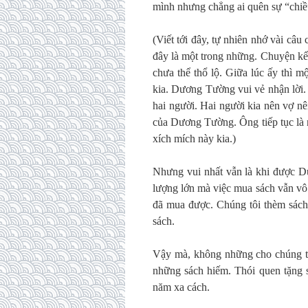
mình nhưng chẳng ai quên sự “chi
(Viết tới đây, tự nhiên nhớ vài c
đây là một trong những. Chuyện kể
chưa thể thổ lộ. Giữa lúc ấy thì 
kia. Dương Tường vui vẻ nhận lời. 
hai người. Hai người kia nên vợ n
của Dương Tường. Ông tiếp tục là n
xích mích này kia.)
Nhưng vui nhất vẫn là khi được Dư
lượng lớn mà việc mua sách vẫn vô
đã mua được. Chúng tôi thèm sách 
sách.
Vậy mà, không những cho chúng tô
những sách hiếm. Thói quen tặng s
năm xa cách.