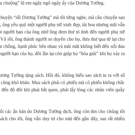
ều chuộng” lũ em ngây ngô ngày ấy của Dương Tường.
âu chuyện “rất Dương Tường” mà tôi từng nghe, mà câu chuyện sau
, ông yêu quý một người phụ nữ xinh đẹp, tài hoa nhưng mãi vẫn
một người bạn của ông nhờ ông đem thư tỏ tình đến người phụ nữ
Và rồi, ông thành người xe duyên cho họ, đưa thư qua từ lại cho
ên chồng, hạnh phúc bên nhau và mãi mãi không biết đến nỗi đau
gười bạn của họ, đôi lần lại còn giúp họ “hòa giải” khi họ xảy ra
ơng Tường tặng sách. Hồi đó, không hiểu sao sách in ra với số
 cùng khó khăn. Mua sách phải có phiếu mà có phiếu không chắc
đến độ đôi khi phải bắt quen, phải lấy lòng các nhân viên quầy
i các ấn bản do Dương Tường dịch, ông còn tìm cho chúng tôi
ách cho tôi, ông vẫn duy trì cho mãi đến gần đây, sau rất nhiều