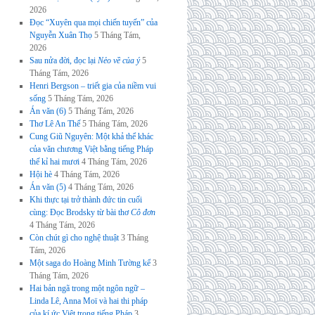
2026
Đọc “Xuyên qua mọi chiến tuyến” của
Nguyễn Xuân Thọ
5 Tháng Tám,
2026
Sau nửa đời, đọc lại
Nẻo về của ý
5
Tháng Tám, 2026
Henri Bergson – triết gia của niềm vui
sống
5 Tháng Tám, 2026
Án văn (6)
5 Tháng Tám, 2026
Thơ Lê An Thế
5 Tháng Tám, 2026
Cung Giũ Nguyên: Một khả thể khác
của văn chương Việt bằng tiếng Pháp
thế kỉ hai mươi
4 Tháng Tám, 2026
Hội hè
4 Tháng Tám, 2026
Án văn (5)
4 Tháng Tám, 2026
Khi thực tại trở thành đức tin cuối
cùng: Đọc Brodsky từ bài thơ
Cô đơn
4 Tháng Tám, 2026
Còn chút gì cho nghệ thuật
3 Tháng
Tám, 2026
Một saga do Hoàng Minh Tường kể
3
Tháng Tám, 2026
Hai bản ngã trong một ngôn ngữ –
Linda Lê, Anna Moï và hai thi pháp
của kí ức Việt trong tiếng Pháp
3