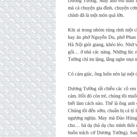
Dương Tường. Mấy anh em thân nh
mà cả chuyện gia đình, chuyện cơm
chính đã là một món quà lớn.
Khi ai trong nhóm rủng rỉnh một 
hay ăn phở Nguyễn Du, phở Phan
Hà Nội giỏi giang, khéo léo. Nhờ 
gối… ở nhà các nàng. Những lúc n
Tường chỉ im lặng, lắng nghe mọi ng
Có cảm giác, ông luôn nén lại một đ
Dương Tường rất chiều các cô em 
cảm. Hồi đó còn trẻ, chúng tôi muố
biết làm cách nào. Thế là ông anh
Chúng tôi đến sớm, chuẩn bị cả lý l
ngượng nghịu. May mà Đào Hùng vụ
cho… hả dạ (hả dạ cho mình thôi 
buồn trách cứ Dương Tường). Sau 