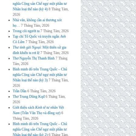
nghĩa Cộng sản Chế ngự một phần tư
Nhân loại thế nào (kỳ 4)
8 Tháng Tám,
2026
Nhà văn, không cần ai thương xót
họ…
7 Tháng Tám, 2026
Trong cõi người ta
7 Tháng Tám, 2026
Tạp chí Tổ Quốc và truyện ngắn
Anh
Cò Lấm
7 Tháng Tám, 2026
Thư tình gửi Ngoại
: Một thiên sử gia
đình khiến ta rơi lệ
7 Tháng Tám, 2026
Thơ Nguyễn Thị Thanh Bình
7 Tháng
Tám, 2026
Bình minh đỏ trên Trung Quốc – Chủ
nghĩa Cộng sản Chế ngự một phần tư
Nhân loại thế nào (kỳ 3)
7 Tháng Tám,
2026
Trần Dần
6 Tháng Tám, 2026
Thơ Trung Dũng Kqđ
6 Tháng Tám,
2026
Giới thiệu sách
Kinh tế tư nhân Việt
Nam
(Trần Văn Thọ và đồng sự)
6
Tháng Tám, 2026
Bình minh đỏ trên Trung Quốc – Chủ
nghĩa Cộng sản Chế ngự một phần tư
Nhân loại thế nào (kỳ 2)
6 Tháng Tám,