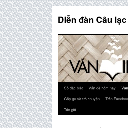
Skip
to
Diễn đàn Câu lạc
content
Số đặc biệt
Vấn đề hôm nay
Văn
Gặp gỡ và trò chuyện
Trên Faceboo
Tác giả