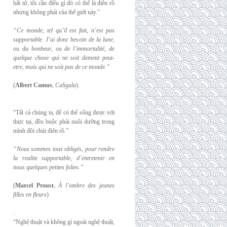
bất tử, tôi cần điều gì đó có thể là điên rồ
nhưng không phải của thế giới này.”
“Ce monde, tel qu’il est fait, n’est pas
supportable. J’ai donc besoin de la lune,
ou du
bonheur, ou de l’immortalité, de
quelque chose qui ne soit dement peut-
etre, mais qui
ne soit pas de ce monde.”
(
Albert Camus
,
Caligula
).
.
“Tất cả chúng ta, để có thể sống được với
thực tại, đều buộc phải nuôi dưỡng trong
mình đôi chút điên rồ.”
“Nous sommes tous obligés, pour rendre
la realite supportable, d’entretenir en
nous
quelques petites folies.”
(
Marcel Proust
,
À l’ombre des jeunes
filles en fleurs
)
.
“Nghệ thuật và không gì ngoài nghệ thuật,