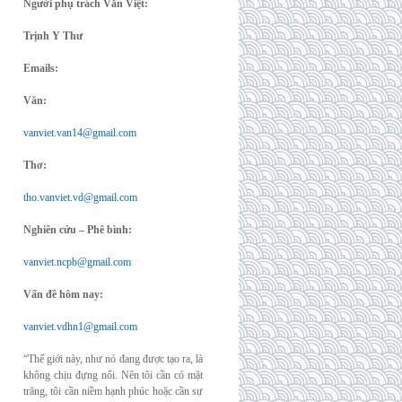
Người phụ trách Văn Việt:
Trịnh Y Thư
Emails:
Văn:
vanviet.van14@gmail.com
Thơ:
tho.vanviet.vd@gmail.com
Nghiên cứu – Phê bình:
vanviet.ncpb@gmail.com
Vấn đề hôm nay:
vanviet.vdhn1@gmail.com
“Thế giới này, như nó đang được tạo ra, là
không chịu đựng nổi. Nên tôi cần có mặt
trăng, tôi cần niềm hạnh phúc hoặc cần sự