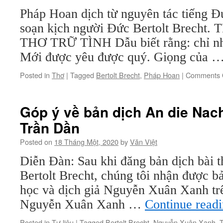
Pháp Hoan dịch từ nguyên tác tiếng Đ
soạn kịch người Đức Bertolt Brecht
THƠ TRỮ TÌNH Dẫu biết rằng: chỉ nh
Mới được yêu được quý. Giọng của 
Posted in
Thơ
|
Tagged
Bertolt Brecht
,
Pháp Hoan
|
Comments 
Góp ý về bản dịch An die Na
Trần Dần
Posted on
18 Tháng Một, 2020
by
Văn Việt
Diễn Đàn: Sau khi đăng bản dịch bài t
Bertolt Brecht, chúng tôi nhận được b
học và dịch giả Nguyễn Xuân Xanh tr
Nguyễn Xuân Xanh …
Continue read
Posted in
Tư liệu
|
Tagged
Bertolt Brecht
,
Nguyễn Xuân Xanh
,