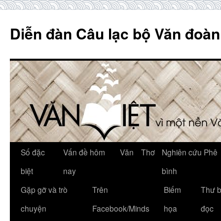
Skip
to
Diễn đàn Câu lạc bộ Văn đoàn
content
Số đặc
Vấn đề hôm
Văn
Thơ
Nghiên cứu Phê
biệt
nay
bình
Gặp gỡ và trò
Trên
Biếm
Thư 
chuyện
Facebook/Minds
họa
đọc